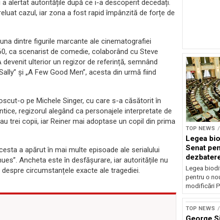
și a alertat autoritățile după ce i-a descoperit decedați.
preluat cazul, iar zona a fost rapid împânzită de forțe de
 una dintre figurile marcante ale cinematografiei
’60, ca scenarist de comedie, colaborând cu Steve
evenit ulterior un regizor de referință, semnând
Sally” și „A Few Good Men”, acesta din urmă fiind
noscut-o pe Michele Singer, cu care s-a căsătorit în
antice, regizorul alegând ca personajele interpretate de
u trei copii, iar Reiner mai adoptase un copil din prima
TOP NEWS
Legea biod
Senat pen
acesta a apărut în mai multe episoade ale serialului
dezbatere
nues”. Ancheta este în desfășurare, iar autoritățile nu
deputațil
Legea biodiv
u despre circumstanțele exacte ale tragediei.
pentru o no
modificări P
TOP NEWS
George S