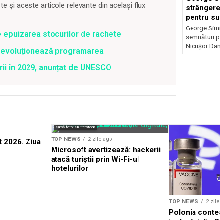
 și aceste articole relevante din același flux
strângere
pentru su
Nicușor 
George Simi
e epuizarea stocurilor de rachete
semnături p
Nicușor Dan
revoluționează programarea
rii în 2029, anunțat de UNESCO
Sursă foto: Shutterstock
TOP NEWS
2 zile ago
 2026. Ziua
Microsoft avertizează: hackerii
atacă turiștii prin Wi-Fi-ul
hotelurilor
TOP NEWS
2 zil
Polonia conte