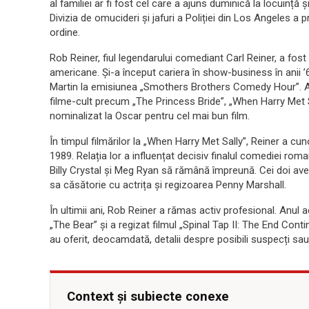
al familiei ar fi fost cel care a ajuns duminică la locuință 
Divizia de omucideri și jafuri a Poliției din Los Angeles a 
ordine.
Rob Reiner, fiul legendarului comediant Carl Reiner, a fost
americane. Și-a început cariera în show-business în anii 
Martin la emisiunea „Smothers Brothers Comedy Hour”. A d
filme-cult precum „The Princess Bride”, „When Harry Met 
nominalizat la Oscar pentru cel mai bun film.
În timpul filmărilor la „When Harry Met Sally”, Reiner a cu
1989. Relația lor a influențat decisiv finalul comediei rom
Billy Crystal și Meg Ryan să rămână împreună. Cei doi avea
sa căsătorie cu actrița și regizoarea Penny Marshall.
În ultimii ani, Rob Reiner a rămas activ profesional. Anul 
„The Bear” și a regizat filmul „Spinal Tap II: The End Conti
au oferit, deocamdată, detalii despre posibili suspecți sa
Context și subiecte conexe