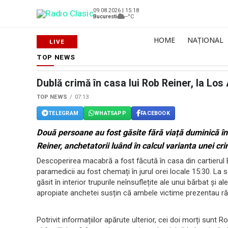
09.08.2026 | 15:18
Bucuresti
--°C
HOME
NAȚIONAL
TOP NEWS
Dublă crimă în casa lui Rob Reiner, la Los
TOP NEWS
07:13
TELEGRAM
WHATSAPP
FACEBOOK
Două persoane au fost găsite fără viață duminică în
Reiner, anchetatorii luând în calcul varianta unei cr
Descoperirea macabră a fost făcută în casa din cartierul
paramedicii au fost chemați în jurul orei locale 15:30. La scu
găsit în interior trupurile neînsuflețite ale unui bărbat și a
apropiate anchetei susțin că ambele victime prezentau răn
Potrivit informațiilor apărute ulterior, cei doi morți sunt