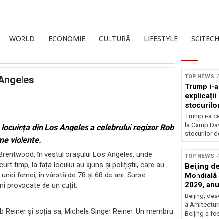
WORLD
ECONOMIE
CULTURĂ
LIFESTYLE
SCITECH
TOP NEWS
 Angeles
Trump i-a
explicați
stocurilo
Trump i-a ce
la Camp Dav
 locuința din Los Angeles a celebrului regizor Rob
stocurilor d
ime violente.
 Brentwood, în vestul orașului Los Angeles, unde
TOP NEWS
rt timp, la fața locului au ajuns și polițiștii, care au
Beijing de
le unei femei, în vârstă de 78 și 68 de ani. Surse
Mondială a
2029, an
i provocate de un cuțit.
Beijing, de
a Arhitectu
 Rob Reiner și soția sa, Michele Singer Reiner. Un membru
Beijing a fo