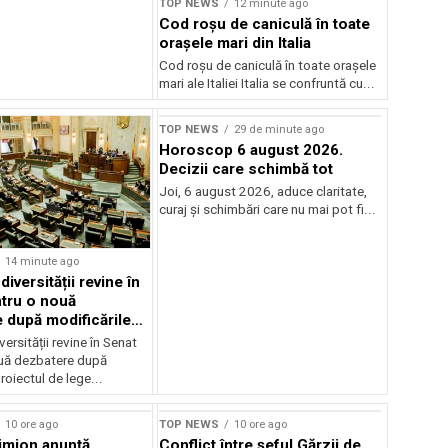
TOP NEWS
12 minute ago
Cod roșu de caniculă în toate
orașele mari din Italia
Cod roșu de caniculă în toate orașele
mari ale Italiei Italia se confruntă cu...
TOP NEWS
29 de minute ago
Horoscop 6 august 2026.
Decizii care schimbă tot
Joi, 6 august 2026, aduce claritate,
curaj și schimbări care nu mai pot fi...
14 minute ago
iversității revine în
tru o nouă
 după modificările
or
ersității revine în Senat
uă dezbatere după
roiectul de lege...
10 ore ago
TOP NEWS
10 ore ago
imion anunță
Conflict între şeful Gărzii de