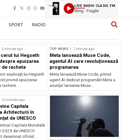
LIVE RADIO CLASIC FM
Sting - Fragile
SPORT
RADIO
Sursă foto: Shutterstock
5 minute ago
TOP NEWS
7 minute ago
 cerut lui Hegseth
Meta lansează Muse Code,
i despre epuizarea
agentul AI care revoluționează
r de rachete
programarea
rut explicații lui Hegseth
Meta lansează Muse Code, primul
id privind epuizarea
agent AI dedicat programării Meta a
e rachete...
anunțat lansarea Muse...
10 minute ago
vine Capitala
 Arhitecturii în
unțat de UNESCO
semnat Capitala Mondială
rii 2029 de UNESCO
st desemnat oficial...