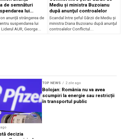
a de semnături
Mediu şi ministra Buzoianu
spendarea lui
după anunţul controalelor
Dan
on anunță strângerea de
Scandal între şeful Gărzii de Mediu şi
entru suspendarea lui
ministra Diana Buzoianu după anunţul
 Liderul AUR, George...
controalelor Conflictul...
TOP NEWS
2 zile ago
TOP NEWS
Bolojan: România nu va avea
FC Barcel
scumpiri la energie sau restricții
după plec
în transportul public
Lewandow
e ago
stă decizia