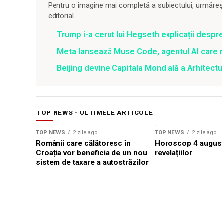
Pentru o imagine mai completă a subiectului, urmărește
editorial.
Trump i-a cerut lui Hegseth explicații despr
Meta lansează Muse Code, agentul AI care 
Beijing devine Capitala Mondială a Arhitectu
TOP NEWS - ULTIMELE ARTICOLE
TOP NEWS
2 zile ago
TOP NEWS
2 zile ago
Românii care călătoresc în
Horoscop 4 august
Croația vor beneficia de un nou
revelațiilor
sistem de taxare a autostrăzilor