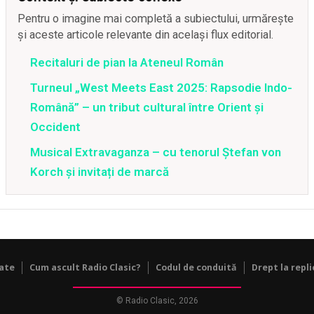
Pentru o imagine mai completă a subiectului, urmărește
și aceste articole relevante din același flux editorial.
Recitaluri de pian la Ateneul Român
Turneul „West Meets East 2025: Rapsodie Indo-
Română” – un tribut cultural între Orient și
Occident
Musical Extravaganza – cu tenorul Ștefan von
Korch și invitați de marcă
tate
Cum ascult Radio Clasic?
Codul de conduită
Drept la repli
© Radio Clasic, 2026