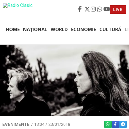
LIVE
HOME
NAȚIONAL
WORLD
ECONOMIE
CULTURĂ
L
EVENIMENTE
13:04 / 23/01/2018
WHATSAPP
FACEBO
TEL