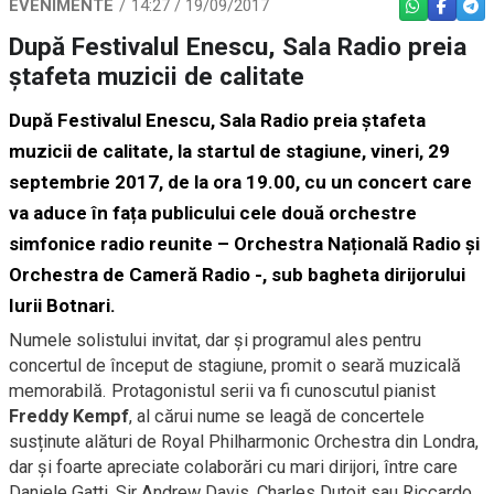
EVENIMENTE
14:27 / 19/09/2017
WHATSAPP
FACEBO
TEL
După Festivalul Enescu, Sala Radio preia
ștafeta muzicii de calitate
După Festivalul Enescu, Sala Radio preia ștafeta
muzicii de calitate, la startul de stagiune, vineri, 29
septembrie 2017, de la ora 19.00, cu un concert care
va aduce în fața publicului cele două orchestre
simfonice radio reunite – Orchestra Națională Radio și
Orchestra de Cameră Radio -, sub bagheta dirijorului
Iurii Botnari.
Numele solistului invitat, dar și programul ales pentru
concertul de început de stagiune, promit o seară muzicală
memorabilă. Protagonistul serii va fi cunoscutul pianist
Freddy Kempf
, al cărui nume se leagă de concertele
susținute alături de Royal Philharmonic Orchestra din Londra,
dar și foarte apreciate colaborări cu mari dirijori, între care
Daniele Gatti, Sir Andrew Davis, Charles Dutoit sau Riccardo