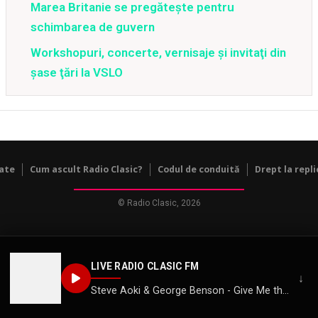
Marea Britanie se pregătește pentru
schimbarea de guvern
Workshopuri, concerte, vernisaje şi invitaţi din
şase ţări la VSLO
tate
Cum ascult Radio Clasic?
Codul de conduită
Drept la repli
© Radio Clasic, 2026
LIVE RADIO CLASIC FM
↓
Steve Aoki & George Benson - Give Me the Night