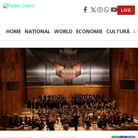
LIVE
HOME
NAȚIONAL
WORLD
ECONOMIE
CULTURĂ
L