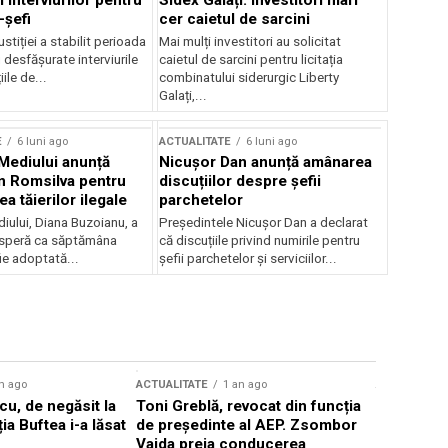
 interviurilor pentru
Sidex Galați: Investitori mari
-șefi
cer caietul de sarcini
stiției a stabilit perioada
Mai mulți investitori au solicitat
i desfășurate interviurile
caietul de sarcini pentru licitația
ile de...
combinatului siderurgic Liberty
Galați,...
E
6 luni ago
ACTUALITATE
6 luni ago
 Mediului anunță
Nicușor Dan anunță amânarea
n Romsilva pentru
discuțiilor despre șefii
 tăierilor ilegale
parchetelor
iului, Diana Buzoianu, a
Președintele Nicușor Dan a declarat
 speră ca săptămâna
că discuțiile privind numirile pentru
fie adoptată...
șefii parchetelor și serviciilor...
n ago
ACTUALITATE
1 an ago
ACTUALITATE
u, de negăsit la
Toni Greblă, revocat din funcția
Ilie Boloj
ția Buftea i-a lăsat
de președinte al AEP. Zsombor
alegerilor
Vajda preia conducerea
constituți