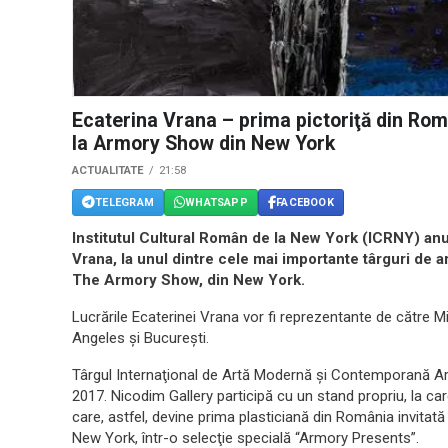
Ecaterina Vrana – prima pictoriţă din Rom
la Armory Show din New York
ACTUALITATE
21:58
TELEGRAM
WHATSAPP
FACEBOOK
Institutul Cultural Român de la New York (ICRNY) anun
Vrana, la unul dintre cele mai importante târguri de 
The Armory Show, din New York.
Lucrările Ecaterinei Vrana vor fi reprezentante de către M
Angeles şi Bucureşti.
Târgul Internaţional de Artă Modernă şi Contemporană A
2017. Nicodim Gallery participă cu un stand propriu, la care
care, astfel, devine prima plasticiană din România invitată
New York, într-o selecţie specială “Armory Presents”.