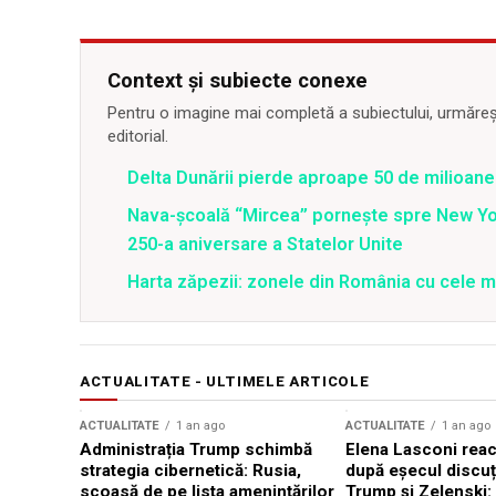
Context și subiecte conexe
Pentru o imagine mai completă a subiectului, urmărește
editorial.
Delta Dunării pierde aproape 50 de milioane
Nava-școală “Mircea” pornește spre New Y
250-a aniversare a Statelor Unite
Harta zăpezii: zonele din România cu cele m
ACTUALITATE - ULTIMELE ARTICOLE
ACTUALITATE
1 an ago
ACTUALITATE
1 an ago
Administrația Trump schimbă
Elena Lasconi rea
strategia cibernetică: Rusia,
după eșecul discuți
scoasă de pe lista amenințărilor
Trump și Zelenski: