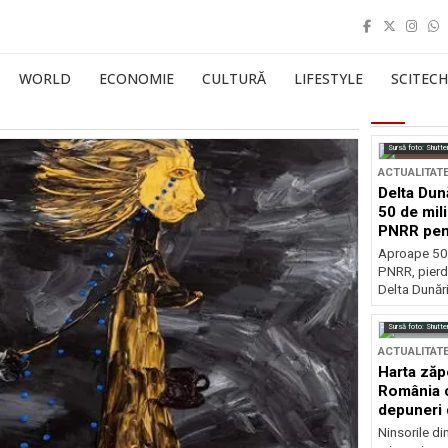
WORLD
ECONOMIE
CULTURĂ
LIFESTYLE
SCITECH
Sursă foto: Shutte
ACTUALITAT
Delta Dun
50 de mil
PNRR pen
esențiale
Aproape 50 
PNRR, pierdu
Delta Dunării
Sursă foto: Shutte
ACTUALITAT
Harta zăp
România c
depuneri 
Ninsorile di