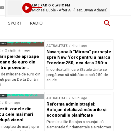
LIVE RADIO CLASIC FM
Michael Buble - After All (Feat. Bryan Adams)
SPORT
RADIO
rstock
ACTUALITATE
4 luni ago
E
2 săptămâni ago
Nava-școală “Mircea” pornește
ării pierde aproape
spre New York pentru a marca
ioane de euro din
Freedom250, cea de-a 250-a
tru proiecte
aniversare a Statelor Unite
În contextul în care Statele Unite se
de milioane de euro din
pregătesc să sărbătorească 250 de
ți pentru Delta Dunării
ani de...
...
rstock
ACTUALITATE
5 luni ago
E
5 luni ago
Reforma administrației:
ezii: zonele din
Bolojan detaliază măsurile și
u cele mai mari
economiile planificate
după viscol
Premierul Ilie Bolojan a anunțat că
n noaptea de marți spre
elementele fundamentale ale reformei