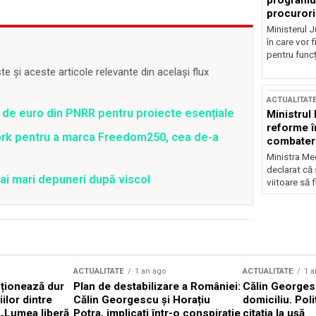
programul
procurori
Ministerul Ju
în care vor f
pentru funcți
 și aceste articole relevante din același flux
ACTUALITAT
 de euro din PNRR pentru proiecte esențiale
Ministrul
reforme î
ork pentru a marca Freedom250, cea de-a
combaterea
Ministra Med
declarat că
ai mari depuneri după viscol
viitoare să 
ACTUALITATE
1 an ago
ACTUALITATE
1 a
cționează dur
Plan de destabilizare a României:
Călin Georgesc
ilor dintre
Călin Georgescu și Horațiu
domiciliu. Poli
 „Lumea liberă
Potra, implicați într-o conspirație
citația la ușă