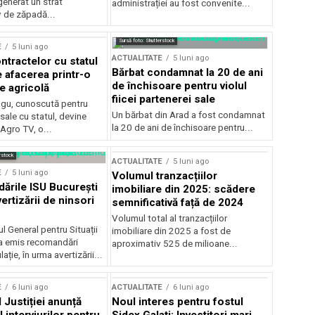
generat un strat
administrației au fost convenite...
v de zăpadă...
Sursă foto: Shutterstock
E
5 luni ago
ACTUALITATE
5 luni ago
ntractelor cu statul
Bărbat condamnat la 20 de ani
e afacerea printr-o
de închisoare pentru violul
e agricolă
fiicei partenerei sale
gu, cunoscută pentru
Un bărbat din Arad a fost condamnat
sale cu statul, devine
la 20 de ani de închisoare pentru...
 Agro TV, o...
rstock
ACTUALITATE
5 luni ago
E
5 luni ago
Volumul tranzacțiilor
rile ISU București
imobiliare din 2025: scădere
ertizării de ninsori
semnificativă față de 2024
Volumul total al tranzacțiilor
l General pentru Situații
imobiliare din 2025 a fost de
a emis recomandări
aproximativ 525 de milioane...
ție, în urma avertizării...
E
6 luni ago
ACTUALITATE
6 luni ago
 Justiției anunță
Noul interes pentru fostul