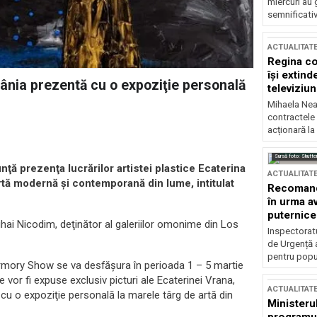
miercuri au 
semnificati
ACTUALITAT
Regina co
își extind
ânia prezentă cu o expoziţie personală
televiziun
Mihaela Nea
contractele 
acționară la
Sursă foto: Shutte
ţă prezenţa lucrărilor artistei plastice Ecaterina
ACTUALITAT
artă modernă şi contemporană din lume, intitulat
Recomandă
în urma av
puternice
ihai Nicodim, deţinător al galeriilor omonime din Los
Inspectoratu
de Urgență 
pentru popula
rmory Show se va desfăşura în perioada 1 – 5 martie
 vor fi expuse exclusiv picturi ale Ecaterinei Vrana,
ACTUALITAT
 cu o expoziţie personală la marele târg de artă din
Ministerul