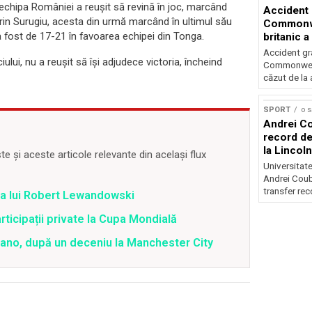
echipa României a reușit să revină în joc, marcând
Accident 
lorin Surugiu, acesta din urmă marcând în ultimul său
Commonwe
a fost de 17-21 în favoarea echipei din Tonga.
britanic a
trei metri
Accident gra
ui, nu a reușit să își adjudece victoria, încheind
Commonwealt
căzut de la 
SPORT
o 
Andrei Co
record de 
la Lincoln
 și aceste articole relevante din același flux
Universitate
Andrei Coub
transfer rec
ea lui Robert Lewandowski
articipații private la Cupa Mondială
ilano, după un deceniu la Manchester City