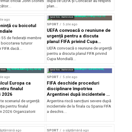
firmat oficial John Stones
după ce UEFA şi Concacaf au respins
cător...
plan...
Sursă foto: Shutterstock
ile ago
SPORT
5 zile ago
ință cu boicotul
UEFA convoacă o reuniune de
ndiale
urgență pentru a discuta
e 55 de federații membre
planul FIFA privind Cupa
 boicotarea tuturor
Mondială
UEFA convoacă o reuniune de urgență
r FIFA dacă...
pentru a discuta planul FIFA privind
Cupa Mondială...
rstock
Sursă foto: Shutterstock
ile ago
SPORT
5 zile ago
alcul Europa ca
FIFA deschide proceduri
ntru finalul
disciplinare împotriva
i 2026
Argentinei după incidentele de
la finala cu Spania
te scenariul de urgență:
Argentina riscă sancțiuni severe după
ția pentru finalul
incidentele de la finala cu Spania FIFA
in 2026 Organizatorii
a deschis...
săptămână ago
SPORT
o săptămână ago