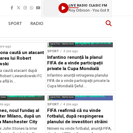
LIVE RADIO CLASIC FM
Roy Orbison - You Got It
SPORT
RADIO
Sursă foto: Shutterstock
ore ago
SPORT
3 zile ago
ona caută un atacant
Infantino renunță la planul
area lui Robert
FIFA de a vinde participații
wski
private la Cupa Mondială
a caută atacant după
Infantino anunță retragerea planului
i Robert Lewandowski FC
FIFA de a vinde participații private la
 află în...
Cupa Mondială Șeful...
rstock
Sursă foto: Shutterstock
ile ago
SPORT
4 zile ago
es, noul fundaș al
FIFA reafirmă că nu vinde
nter Milano, după un
fotbalul, după respingerea
a Manchester City
planului de investitori străini
ui John Stones la Inter
Nimeni nu vinde fotbalul, anunţă FIFA,