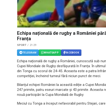
Echipa națională de rugby a României păr
Franța
SPORT
21:29
TELEGRAM
WHATSAPP
FACEBOOK
Echipa națională de rugby a României, cunoscută sub numele
Cupei Mondiale de Rugby desfășurată în Franța. În ultimul l
din Tonga cu scorul de 24-45. Aceasta este a patra înfrâ
competiției, încheind turneul fără niciun punct de meci.
Bilanțul echipei României la această ediție a Cupei Mond
247 primite, patru eseuri marcate și 43 primite. Aceasta 
nouă participări la Cupa Mondială de Rugby.
Meciul cu Tonga a început nefavorabil pentru Stejari, care