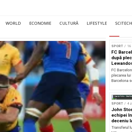
WORLD
ECONOMIE
CULTURĂ
LIFESTYLE
SCITECH
SPORT
16 
FC Barcel
după plec
Lewando
FC Barcelon
plecarea lu
Barcelona se
Sursă foto: Shutte
SPORT
4 z
John Ston
echipei I
deceniu l
Transferul l