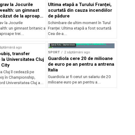
grav la Jocurile
Ultima etapă a Turului Franței,
alth: un gimnast
scurtată din cauza incendiilor
 căzut de la aproape
de pădure
v la Jocurile
Schimbare de ultim moment în Turul
h: un gimnast britanic a
Franței: Ultima etapă a fost scurtată
aproape trei...
Cea de-a...
Sursă foto: Shutterstock
săptămână ago
SPORT
2 săptămâni ago
ubiș, transfer
Guardiola cere 20 de milioane
la Universitatea Cluj
de euro pe an pentru a antrena
 City
Italia
a Cluj îl cedează pe
Guardiola ar fi cerut un salariu de 20
iș în Championship,
milioane euro pe an pentru a...
ord Universitatea Cluj a...