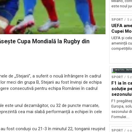
Milano, con
este noul ju
SPORT
5 z
UEFA amen
Cupei Mo
UEFA și cel
ăsește Cupa Mondială la Rugby din
amenință cu
competițiilo
Sursă foto: Shutte
 de „Stejarii”, a suferit o nouă înfrângere în cadrul
SPORT
5 z
or meci din grupa B, Stejarii au fost învinși de echipa
F1 ia în c
ngere consecutivă pentru echipa României în cadrul
soluție pe
sezonulu
F1 pregăteș
iale este unul dezamăgitor, cu 32 de puncte marcate,
Europa, solu
reprezintă cea mai slabă performanță a echipei în cele
sezonului d
Formulei...
 au fost conduși cu 21-3 în minutul 22, tonganii reușind
SPORT
o 