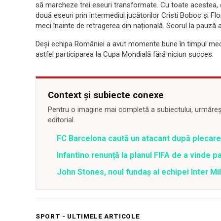
să marcheze trei eseuri transformate. Cu toate acestea, 
două eseuri prin intermediul jucătorilor Cristi Boboc și F
meci înainte de retragerea din națională. Scorul la pauză 
Deși echipa României a avut momente bune în timpul meciul
astfel participarea la Cupa Mondială fără niciun succes.
Context și subiecte conexe
Pentru o imagine mai completă a subiectului, urmărește
editorial.
FC Barcelona caută un atacant după plecar
Infantino renunță la planul FIFA de a vinde p
John Stones, noul fundaș al echipei Inter M
SPORT - ULTIMELE ARTICOLE