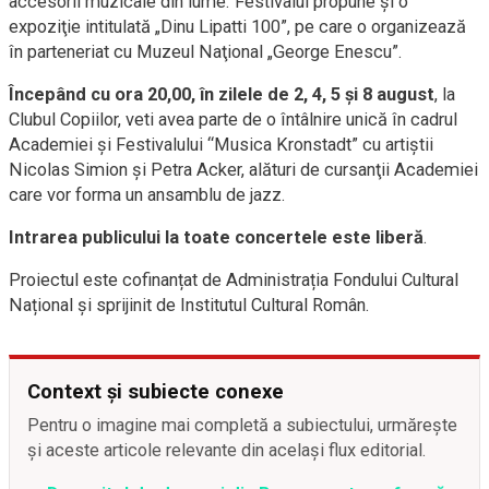
accesorii muzicale din lume. Festivalul propune şi o
expoziţie intitulată „Dinu Lipatti 100”, pe care o organizează
în parteneriat cu Muzeul Naţional „George Enescu”.
Începând cu ora 20,00, în zilele de 2, 4, 5 şi 8 august
, la
Clubul Copiilor, veti avea parte de o întâlnire unică în cadrul
Academiei şi Festivalului “Musica Kronstadt” cu artiştii
Nicolas Simion şi Petra Acker, alături de cursanţii Academiei
care vor forma un ansamblu de jazz.
Intrarea publicului la toate concertele este liberă
.
Proiectul este cofinanțat de Administrația Fondului Cultural
Național și sprijinit de Institutul Cultural Român.
Context și subiecte conexe
Pentru o imagine mai completă a subiectului, urmărește
și aceste articole relevante din același flux editorial.