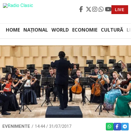
LIVE
HOME
NAȚIONAL
WORLD
ECONOMIE
CULTURĂ
L
EVENIMENTE
14:44 / 31/07/2017
WHATSAPP
FACEBO
TEL