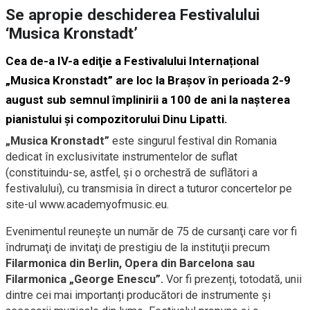
Se apropie deschiderea Festivalului
‘Musica Kronstadt’
Cea de-a IV-a ediţie a Festivalului Internațional
„Musica Kronstadt” are loc la Braşov în perioada 2-9
august sub semnul împlinirii a 100 de ani la naşterea
pianistului şi compozitorului Dinu Lipatti.
„Musica Kronstadt”
este singurul festival din Romania
dedicat în exclusivitate instrumentelor de suflat
(constituindu-se, astfel, și o orchestră de suflători a
festivalului), cu transmisia în direct a tuturor concertelor pe
site-ul www.academyofmusic.eu.
Evenimentul reuneşte un număr de 75 de cursanţi care vor fi
îndrumaţi de invitaţi de prestigiu de la instituţii precum
Filarmonica din Berlin, Opera din Barcelona sau
Filarmonica „George Enescu”.
Vor fi prezenți, totodată, unii
dintre cei mai importanți producători de instrumente și