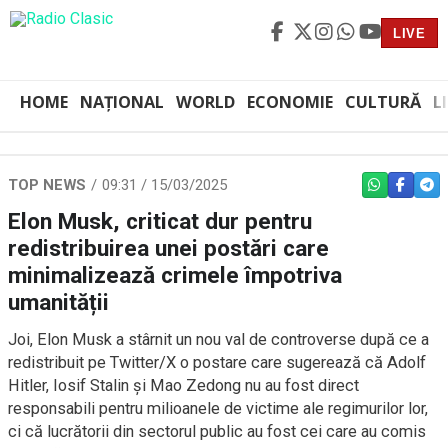
LIVE
HOME
NAȚIONAL
WORLD
ECONOMIE
CULTURĂ
L
TOP NEWS
09:31 / 15/03/2025
WHATSAPP
FACEBO
TEL
Elon Musk, criticat dur pentru
redistribuirea unei postări care
minimalizează crimele împotriva
umanității
Joi, Elon Musk a stârnit un nou val de controverse după ce a
redistribuit pe Twitter/X o postare care sugerează că Adolf
Hitler, Iosif Stalin și Mao Zedong nu au fost direct
responsabili pentru milioanele de victime ale regimurilor lor,
ci că lucrătorii din sectorul public au fost cei care au comis