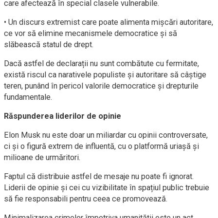
care afectează în special clasele vulnerabile.
• Un discurs extremist care poate alimenta mișcări autoritare,
ce vor să elimine mecanismele democratice și să
slăbească statul de drept.
Dacă astfel de declarații nu sunt combătute cu fermitate,
există riscul ca narativele populiste și autoritare să câștige
teren, punând în pericol valorile democratice și drepturile
fundamentale.
Răspunderea liderilor de opinie
Elon Musk nu este doar un miliardar cu opinii controversate,
ci și o figură extrem de influentă, cu o platformă uriașă și
milioane de urmăritori.
Faptul că distribuie astfel de mesaje nu poate fi ignorat.
Liderii de opinie și cei cu vizibilitate în spațiul public trebuie
să fie responsabili pentru ceea ce promovează.
Minimalizarea crimelor împotriva umanității este un act