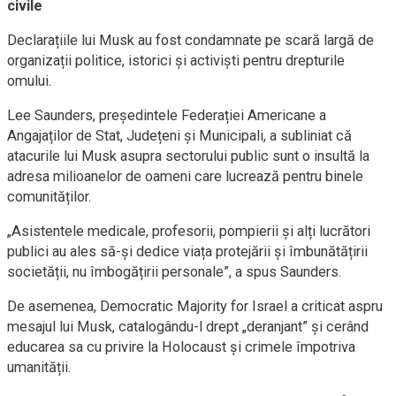
civile
Declarațiile lui Musk au fost condamnate pe scară largă de
organizații politice, istorici și activiști pentru drepturile
omului.
Lee Saunders, președintele Federației Americane a
Angajaților de Stat, Județeni și Municipali, a subliniat că
atacurile lui Musk asupra sectorului public sunt o insultă la
adresa milioanelor de oameni care lucrează pentru binele
comunităților.
„Asistentele medicale, profesorii, pompierii și alți lucrători
publici au ales să-și dedice viața protejării și îmbunătățirii
societății, nu îmbogățirii personale”, a spus Saunders.
De asemenea, Democratic Majority for Israel a criticat aspru
mesajul lui Musk, catalogându-l drept „deranjant” și cerând
educarea sa cu privire la Holocaust și crimele împotriva
umanității.