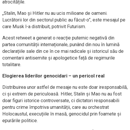
atrocitățile.
„Stalin, Mao și Hitler nu au ucis milioane de oameni.
Lucrătorii lor din sectorul public au făcut-o”, este mesajul pe
care Musk l-a distribuit, potrivit Futurism.
Acest retweet a generat o reacție puternic negativă din
partea comunității internaționale, punând din nou în lumină
declarațiile sale din ce în ce mai radicale și istoricul său de
comentarii antisemite și apologetice față de regimurile
totalitare.
Elogierea liderilor genocidari – un pericol real
Distribuirea unor astfel de mesaje nu este doar iresponsabilă,
ci și extrem de periculoasă. Hitler, Stalin și Mao nu au fost
doar figuri istorice controversate, ci dictatori responsabili
pentru crime împotriva umanității, care au orchestrat
Holocaustul, execuțiile în masă, genocidul prin foamete și
epurările politice.