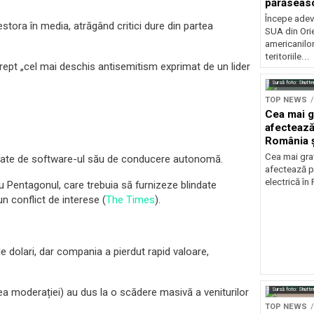
părăseasc
Începe adev
stora în media, atrăgând critici dure din partea
SUA din Orie
americanilo
teritoriile...
drept „cel mai deschis antisemitism exprimat de un lider
Sursă foto: Shutte
TOP NEWS
Cea mai g
afectează
România ș
Cea mai grav
legate de software-ul său de conducere autonomă.
afectează p
electrică în
u Pentagonul, care trebuia să furnizeze blindate
n conflict de interese (
The Times
).
 dolari, dar compania a pierdut rapid valoare,
ea moderației) au dus la o scădere masivă a veniturilor
Sursă foto: Shutte
TOP NEWS