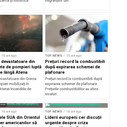
centa și modifica
migranților din...
..
15 ore ago
TOP NEWS
15 ore ago
e devastatoare din
Prețuri record la combustibili
ute de pompieri luptă
după expirarea schemei de
le lângă Atena
plafonare
evastatoare din Grecia:
Prețuri record la combustibili după
ieri mobilizați în
expirarea schemei de plafonare
tenei Incendiile de
Prețurile combustibililor au atins
niveluri...
rstock
16 ore ago
TOP NEWS
16 ore ago
e SUA din Orientul
Liderii europeni cer discuții
cer americanilor să
urgente despre criza