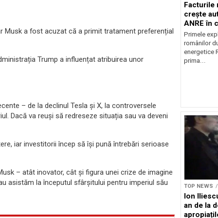
Facturile
crește au
ANRE în c
r Musk a fost acuzat că a primit tratament preferențial
energetic
Primele expl
românilor du
energetice 
dministrația Trump a influențat atribuirea unor
prima...
cente – de la declinul Tesla și X, la controversele
eriul. Dacă va reuși să redreseze situația sau va deveni
ere, iar investitorii încep să își pună întrebări serioase
usk – atât inovator, cât și figura unei crize de imagine
au asistăm la începutul sfârșitului pentru imperiul său
TOP NEWS
Ion Ilies
an de la d
apropiațil