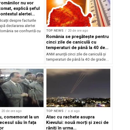
 românilor nu vor
tomat, explică șeful
ontextul alertei
e
icații despre facturile
pă declararea alertei
TOP NEWS
20 de ore ago
România se confruntă cu
România se pregătește pentru
cinci zile de caniculă cu
temperaturi de până la 40 de
grade
ANM anunță cinci zile de caniculă și
temperaturi de până la 40 de grade...
20 de ore ago
TOP NEWS
o zi ago
cu, comemorat la un
Atac cu rachete asupra
ecesul său în fața
Kievului: nouă morți și zeci de
or
răniți în urma