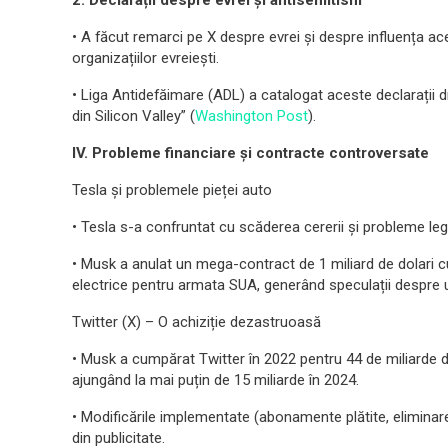
2. Declarații despre evrei și antisemitism
• A făcut remarci pe X despre evrei și despre influența ace
organizațiilor evreiești.
• Liga Antidefăimare (ADL) a catalogat aceste declarații 
din Silicon Valley” (
Washington Post
).
IV. Probleme financiare și contracte controversate
Tesla și problemele pieței auto
• Tesla s-a confruntat cu scăderea cererii și probleme 
• Musk a anulat un mega-contract de 1 miliard de dolari c
electrice pentru armata SUA, generând speculații despre u
Twitter (X) – O achiziție dezastruoasă
• Musk a cumpărat Twitter în 2022 pentru 44 de miliarde de
ajungând la mai puțin de 15 miliarde în 2024.
• Modificările implementate (abonamente plătite, eliminar
din publicitate.