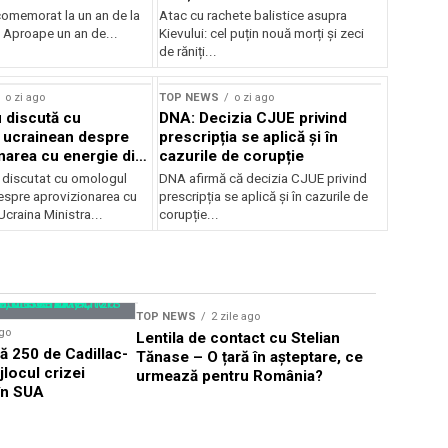
bombardamentelor
 comemorat la un an de la
Atac cu rachete balistice asupra
 Aproape un an de...
Kievului: cel puțin nouă morți și zeci
de răniți...
o zi ago
TOP NEWS
o zi ago
 discută cu
DNA: Decizia CJUE privind
 ucrainean despre
prescripția se aplică și în
narea cu energie din
cazurile de corupție
 discutat cu omologul
DNA afirmă că decizia CJUE privind
espre aprovizionarea cu
prescripția se aplică și în cazurile de
Ucraina Ministra...
corupție...
TOP NEWS
2 zile ago
TOP NEWS
ago
Lentila de contact cu Stelian
PNL acuză
 250 de Cadillac-
Tănase – O țară în așteptare, ce
politice 
ijlocul crizei
urmează pentru România?
Hotărâril
 în SUA