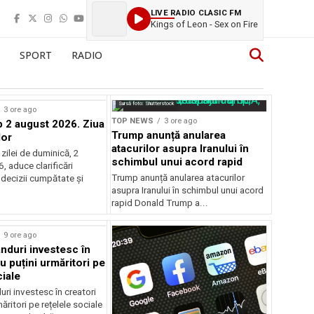
LIVE RADIO CLASIC FM
Kings of Leon - Sex on Fire
SPORT
RADIO
Sursă foto: Shutterstock
3 ore ago
TOP NEWS
3 ore ago
2 august 2026. Ziua
Trump anunță anularea
lor
atacurilor asupra Iranului în
zilei de duminică, 2
schimbul unui acord rapid
 aduce clarificări
Trump anunță anularea atacurilor
 decizii cumpătate și
asupra Iranului în schimbul unui acord
rapid Donald Trump a...
rstock
9 ore ago
anduri investesc în
u puțini urmăritori pe
ciale
uri investesc în creatori
ăritori pe rețelele sociale