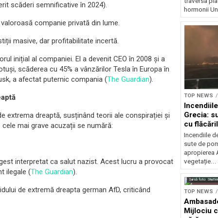
traversa pla
erit scăderi semnificative în 2024).
hormonii Un.
i valoroasă companie privată din lume.
ții masive, dar profitabilitate incertă.
ul inițial al companiei. El a devenit CEO în 2008 și a
Totuși, scăderea cu 45% a vânzărilor Tesla în Europa în
usk, a afectat puternic compania (
The Guardian
).
TOP NEWS
eaptă
Incendiil
Grecia: s
de extrema dreaptă, susținând teorii ale conspirației și
cu flăcări
e cele mai grave acuzații se numără:
Incendiile d
sute de pomp
apropierea A
est interpretat ca salut nazist. Acest lucru a provocat
vegetație...
t ilegale (
The Guardian
).
Sursă foto: Shutte
rtidului de extremă dreapta german AfD, criticând
TOP NEWS
Ambasadel
Mijlociu 