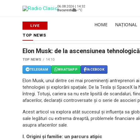
06.08.2026 | 14:32
Bucuresti
--°C
HOME
NAȚIONAL
TOP NEWS
Elon Musk: de la ascensiunea tehnologică 
TOP NEWS
14:10
TELEGRAM
WHATSAPP
FACEBOOK
Elon Musk, unul dintre cei mai proeminenți antreprenori ai 
tehnologiei și explorării spațiale. De la Tesla și SpaceX l
întregi. Totuși, cariera sa nu este lipsită de scandaluri, f
afacerilor, declarații controversate și o serie de asocieri
Acest articol va explora atât succesul și influența sa glob
sale legături cu extrema dreaptă, problemele financiare ale
asupra afacerilor sale.
I. Origini și familie: un parcurs atipic