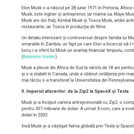
Elon Musk s-a născut pe 28 iunie 1971 în Pretoria, Africa de
Musk, este inginer și antreprenor, iar mama sa, Maye Musk
Musk are doi frați, Kimbal Musk și Tosca Musk, ambii activi î
restaurante, iar Tosca în producția de filme.
Un detaliu interesant și controversat despre familia lui Mu
smaralde în Zambia, un fapt pe care Elon a încercat să-l min
lucru i-a oferit lui Musk un avantaj financiar timpuriu, con
(
Business Insider
).
Musk a plecat din Africa de Sud la vârsta de 18 ani pentru a
și s-a stabilit în Canada, unde a obținut cetățenia prin mam
mai târziu s-a transferat la Universitatea din Pennsylvania
II. Imperiul afacerilor: de la Zip2 la SpaceX și Tesla
Musk și-a început cariera antreprenorială cu Zip2, o comp
pentru 307 milioane de dolari. A urmat X.com, care a evol
dolari în 2002.
Însă Musk și-a câștigat faima globală prin Tesla și SpaceX