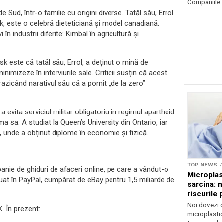
Companiile 
 Sud, într-o familie cu origini diverse. Tatăl său, Errol
, este o celebră dieteticiană și model canadiană.
n industrii diferite: Kimbal în agricultură și
sk este că tatăl său, Errol, a deținut o mină de
imizeze în interviurile sale. Criticii susțin că acest
trazicând narativul său că a pornit „de la zero”
 evita serviciul militar obligatoriu în regimul apartheid
a sa. A studiat la Queen’s University din Ontario, iar
, unde a obținut diplome în economie și fizică.
TOP NEWS
anie de ghiduri de afaceri online, pe care a vândut-o
Microplas
uat în PayPal, cumpărat de eBay pentru 1,5 miliarde de
sarcina: 
riscurile 
Noi dovezi 
. În prezent:
microplastic