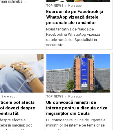
mari schimbă...
TOP NEWS
9 ore ago
Escrocii de pe Facebook și
WhatsApp vizează datele
personale ale românilor
Nouă tentativă de fraudă pe
Facebook și WhatsApp vizează
datele românilor Specialiștii în
securitate...
9 ore ago
TOP NEWS
9 ore ago
ticele pot afecta
UE convoacă miniștri de
noi dovezi despre
interne pentru a discuta criza
pentru făt
migranților din Ceuta
despre efectele
UE convoacă reuniune de urgență a
elor în sarcină: pot
miniștrilor de interne pe tema crizei