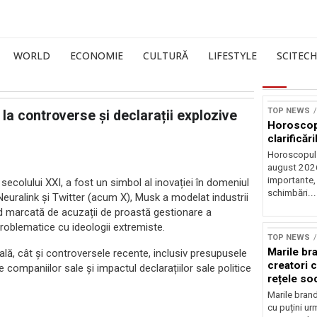
WORLD
ECONOMIE
CULTURĂ
LIFESTYLE
SCITECH
TOP NEWS
la controverse și declarații explozive
Horoscop 
clarificări
Horoscopul 
august 2026,
importante,
secolului XXI, a fost un simbol al inovației în domeniul
schimbări...
a Neuralink și Twitter (acum X), Musk a modelat industrii
iind marcată de acuzații de proastă gestionare a
Sursă foto: Shutte
 problematice cu ideologii extremiste.
TOP NEWS
Marile br
ală, cât și controversele recente, inclusiv presupusele
creatori c
 companiilor sale și impactul declarațiilor sale politice
rețele so
Marile brand
cu puțini urm