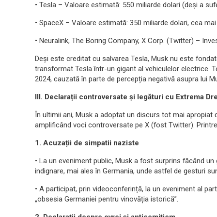
• Tesla – Valoare estimată: 550 miliarde dolari (deși a suf
• SpaceX – Valoare estimată: 350 miliarde dolari, cea ma
• Neuralink, The Boring Company, X Corp. (Twitter) – Investi
Deși este creditat cu salvarea Tesla, Musk nu este fondator
transformat Tesla într-un gigant al vehiculelor electrice. 
2024, cauzată în parte de percepția negativă asupra lui M
III. Declarații controversate și legături cu Extrema Dr
În ultimii ani, Musk a adoptat un discurs tot mai apropiat 
amplificând voci controversate pe X (fost Twitter). Printr
1. Acuzații de simpatii naziste
• La un eveniment public, Musk a fost surprins făcând un g
indignare, mai ales în Germania, unde astfel de gesturi sun
• A participat, prin videoconferință, la un eveniment al pa
„obsesia Germaniei pentru vinovăția istorică”.