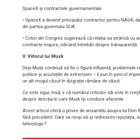
SpaceX și contractele guvernamentale
• SpaceX a devenit principalul contractor pentru NASA, da
din partea guvernului SUA.
• Critici din Congres sugerează că relația sa strânsă cu a
contracte majore, ridicând întrebări despre transparență.
V. Viitorul lui Musk
Deși Musk continuă să fie o figură influentă, problemele re
politice și acuzațiile de extremism – îi pun în pericol imp
un alt mogul căzut în dizgrație rămâne de văzut.
Ce este sigur, însă, e că numărul criticilor săi este în creșt
despre direcția în care Musk își conduce afacerile.
Acest articol oferă o privire de ansamblu asupra lui Elon M
fără precedent. Oare va reuși să-și redreseze reputația, s
tehnologic?