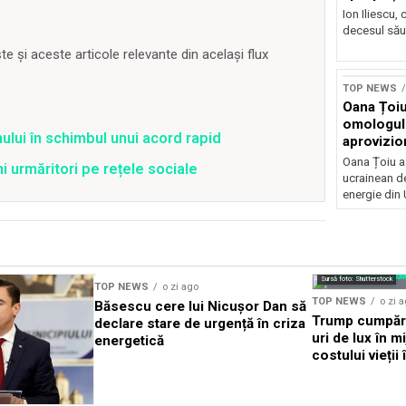
Ion Iliescu,
decesul său
 și aceste articole relevante din același flux
TOP NEWS
Oana Țoiu
omologul
ului în schimbul unui acord rapid
aprovizio
Ucraina
Oana Țoiu a
ni urmăritori pe rețele sociale
ucrainean d
energie din 
Sursă foto: Shutterstock
TOP NEWS
o zi ago
TOP NEWS
o zi 
Băsescu cere lui Nicușor Dan să
Trump cumpără
declare stare de urgență în criza
uri de lux în m
energetică
costului vieții