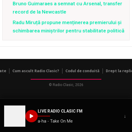
Bruno Guimaraes a semnat cu Arsenal, transfer
record de la Newcastle
Radu Miruță propune menținerea premierului și
schimbarea miniștrilor pentru stabilitate politică
tate
Cum ascult Radio Clasic?
Codul de conduită
Drept la repli
© Radio Clasic, 2026
LIVE RADIO CLASIC FM
↓
a-ha - Take On Me