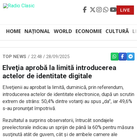
LIVE
HOME
NAȚIONAL
WORLD
ECONOMIE
CULTURĂ
L
TOP NEWS
22:48 / 28/09/2025
WHATSAPP
FACEBO
TEL
Elveţia aprobă la limită introducerea
actelor de identitate digitale
Elveţienii au aprobat la limită, duminică, prin referendum,
introducerea actelor de identitate electronice, după un scrutin
extrem de strâns: 50,4% dintre votanţi au spus „da”, iar 49,6%
s-au pronunţat împotrivă.
Rezultatul a surprins observatorii, întrucât sondajele
preelectorale indicau un sprijin de până la 60% pentru măsura
susţinută atât de guvern, cât şi de ambele camere ale