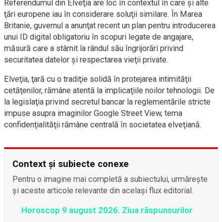
Referendumul din Elveţia are loc în contextul în care şi alte
ţări europene iau în considerare soluţii similare. În Marea
Britanie, guvernul a anunţat recent un plan pentru introducerea
unui ID digital obligatoriu în scopuri legate de angajare,
măsură care a stârnit la rândul său îngrijorări privind
securitatea datelor şi respectarea vieţii private.
Elveţia, ţară cu o tradiţie solidă în protejarea intimităţii
cetăţenilor, rămâne atentă la implicaţiile noilor tehnologii. De
la legislaţia privind secretul bancar la reglementările stricte
impuse asupra imaginilor Google Street View, tema
confidenţialităţii rămâne centrală în societatea elveţiană.
Context și subiecte conexe
Pentru o imagine mai completă a subiectului, urmărește
și aceste articole relevante din același flux editorial.
Horoscop 9 august 2026. Ziua răspunsurilor