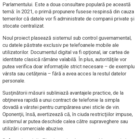
Parlamentului. Este a doua consultare populară pe această
temă: în 2021, o primă propunere fusese respinsă din cauza
temerilor că datele vor fi administrate de companii private şi
stocate centralizat.
Noul proiect plasează sistemul sub control guvernamental,
cu datele păstrate exclusiv pe telefoanele mobile ale
utilizatorilor. Documentul digital va fi opţional, iar cartea de
identitate clasică rămâne valabilă. În plus, autorităţile vor
putea verifica doar informaţiile strict necesare – de exemplu
vârsta sau cetăţenia – fără a avea acces la restul datelor
personale.
Susţinătorii măsurii subliniază avantajele practice, de la
obţinerea rapidă a unui contract de telefonie la simpla
dovadă a vârstei pentru cumpărarea unei sticle de vin.
Oponenţii, însă, avertizează că, în ciuda restricţiilor impuse,
sistemul ar putea deschide calea către supraveghere sau
utilizări comerciale abuzive.