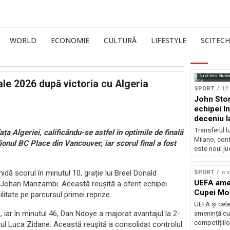
WORLD
ECONOMIE
CULTURĂ
LIFESTYLE
SCITECH
Sursă foto: Shutte
iale 2026 după victoria cu Algeria
SPORT
12 
John Ston
echipei I
deceniu l
Transferul l
ața Algeriei, calificându-se astfel în optimile de finală
Milano, con
onul BC Place din Vancouver, iar scorul final a fost
este noul ju
hidă scorul în minutul 10, grație lui Breel Donald
SPORT
o z
UEFA amen
 Johan Manzambi. Această reușită a oferit echipei
Cupei Mo
litate pe parcursul primei reprize.
UEFA și cel
, iar în minutul 46, Dan Ndoye a majorat avantajul la 2-
amenință cu
competițiilo
rul Luca Zidane. Această reușită a consolidat controlul