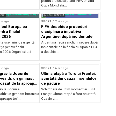
pentru a discuta planul FIFA privind
Cupa Mondială...
rstock
Sursă foto: Shutterstock
ile ago
SPORT
2 zile ago
alcul Europa ca
FIFA deschide proceduri
ntru finalul
disciplinare împotriva
i 2026
Argentinei după incidentele de
la finala cu Spania
te scenariul de urgență:
Argentina riscă sancțiuni severe după
ția pentru finalul
incidentele de la finala cu Spania FIFA
in 2026 Organizatorii
a deschis...
ile ago
SPORT
6 zile ago
grav la Jocurile
Ultima etapă a Turului Franței,
alth: un gimnast
scurtată din cauza incendiilor
 căzut de la aproape
de pădure
v la Jocurile
Schimbare de ultim moment în Turul
h: un gimnast britanic a
Franței: Ultima etapă a fost scurtată
aproape trei...
Cea de-a...