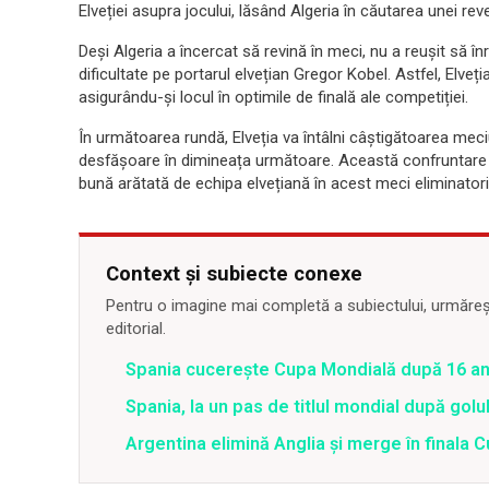
Elveției asupra jocului, lăsând Algeria în căutarea unei reveni
Deși Algeria a încercat să revină în meci, nu a reușit să î
dificultate pe portarul elvețian Gregor Kobel. Astfel, Elveți
asigurându-și locul în optimile de finală ale competiției.
În următoarea rundă, Elveția va întâlni câștigătoarea mec
desfășoare în dimineața următoare. Această confruntare 
bună arătată de echipa elvețiană în acest meci eliminatori
Context și subiecte conexe
Pentru o imagine mai completă a subiectului, urmărește
editorial.
Spania cucerește Cupa Mondială după 16 an
Spania, la un pas de titlul mondial după golul
Argentina elimină Anglia și merge în finala 