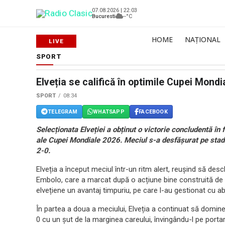
07.08.2026 | 22:03
Bucuresti
--°C
HOME
NAȚIONAL
SPORT
Elveția se califică în optimile Cupei Mond
SPORT
08:34
TELEGRAM
WHATSAPP
FACEBOOK
Selecționata Elveției a obținut o victorie concludentă în f
ale Cupei Mondiale 2026. Meciul s-a desfășurat pe stadi
2-0.
Elveția a început meciul într-un ritm alert, reușind să desc
Embolo, care a marcat după o acțiune bine construită de
elvețiene un avantaj timpuriu, pe care l-au gestionat cu abi
În partea a doua a meciului, Elveția a continuat să domine
0 cu un șut de la marginea careului, învingându-l pe porta