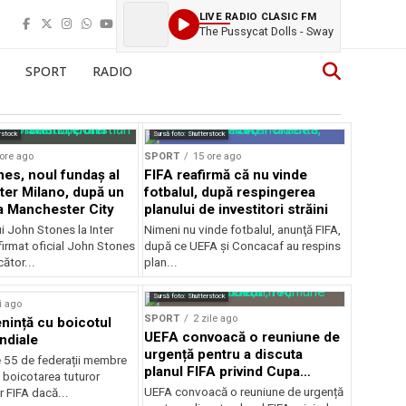
LIVE RADIO CLASIC FM
The Pussycat Dolls - Sway
SPORT
RADIO
rstock
Sursă foto: Shutterstock
ore ago
SPORT
15 ore ago
es, noul fundaș al
FIFA reafirmă că nu vinde
nter Milano, după un
fotbalul, după respingerea
a Manchester City
planului de investitori străini
ui John Stones la Inter
Nimeni nu vinde fotbalul, anunţă FIFA,
firmat oficial John Stones
după ce UEFA şi Concacaf au respins
cător...
plan...
Sursă foto: Shutterstock
i ago
SPORT
2 zile ago
ință cu boicotul
UEFA convoacă o reuniune de
ndiale
urgență pentru a discuta
e 55 de federații membre
planul FIFA privind Cupa
 boicotarea tuturor
Mondială
UEFA convoacă o reuniune de urgență
r FIFA dacă...