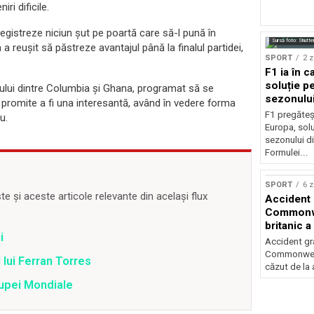
ri dificile.
nregistreze niciun șut pe poartă care să-l pună în
Sursă foto: Shutte
a a reușit să păstreze avantajul până la finalul partidei,
SPORT
2 z
F1 ia în c
soluție pe
iului dintre Columbia și Ghana, programat să se
sezonulu
promite a fi una interesantă, având în vedere forma
F1 pregăteș
u.
Europa, solu
sezonului d
Formulei...
SPORT
6 z
 și aceste articole relevante din același flux
Accident 
Commonwe
britanic a
i
trei metri
Accident gra
Commonwealt
 lui Ferran Torres
căzut de la 
Cupei Mondiale