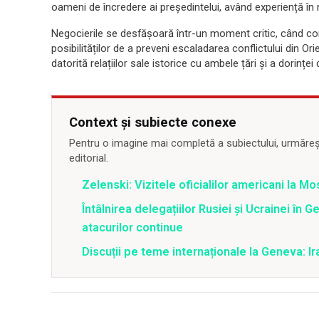
oameni de încredere ai președintelui, având experiență în 
Negocierile se desfășoară într-un moment critic, când com
posibilităților de a preveni escaladarea conflictului din Or
datorită relațiilor sale istorice cu ambele țări și a dorinț
Context și subiecte conexe
Pentru o imagine mai completă a subiectului, urmărește
editorial.
Zelenski: Vizitele oficialilor americani la M
Întâlnirea delegațiilor Rusiei și Ucrainei în
atacurilor continue
Discuții pe teme internaționale la Geneva: Ir