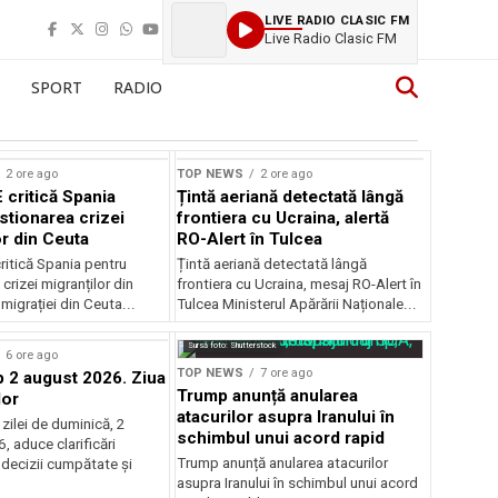
LIVE RADIO CLASIC FM
Live Radio Clasic FM
SPORT
RADIO
2 ore ago
TOP NEWS
2 ore ago
 critică Spania
Țintă aeriană detectată lângă
stionarea crizei
frontiera cu Ucraina, alertă
or din Ceuta
RO-Alert în Tulcea
ritică Spania pentru
Țintă aeriană detectată lângă
crizei migranților din
frontiera cu Ucraina, mesaj RO-Alert în
migrației din Ceuta...
Tulcea Ministerul Apărării Naționale...
Sursă foto: Shutterstock
6 ore ago
TOP NEWS
7 ore ago
2 august 2026. Ziua
Trump anunță anularea
lor
atacurilor asupra Iranului în
zilei de duminică, 2
schimbul unui acord rapid
 aduce clarificări
Trump anunță anularea atacurilor
 decizii cumpătate și
asupra Iranului în schimbul unui acord