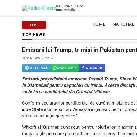
08.08.2026 | 18:56
Bucuresti
--°C
HOME
NAȚIONAL
TOP NEWS
Emisarii lui Trump, trimiși în Pakistan pen
TOP NEWS
22:34
TELEGRAM
WHATSAPP
FACEBOOK
Emisarii președintelui american Donald Trump, Steve Wi
la Islamabad pentru negocieri cu Iranul. Aceste discuții
încheierea conflictului din Orientul Mijlociu.
Conform declarațiilor purtătorului de cuvânt, misiunea celo
între Statele Unite și Iran. Această inițiativă vine în conte
stabiliza situația geopolitică.
Witkoff și Kushner, cunoscuți pentru rolurile lor în adminis
modalitățile prin care pot contribui la reducerea tensiunilo