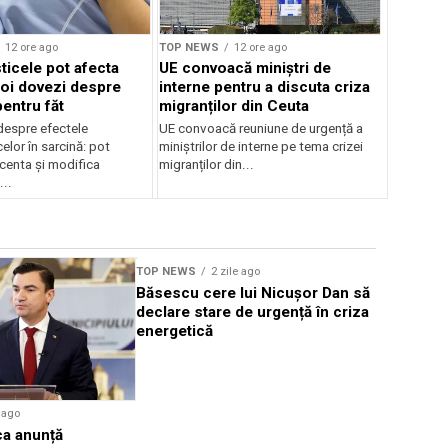
12 ore ago
TOP NEWS
12 ore ago
ticele pot afecta
UE convoacă miniștri de
noi dovezi despre
interne pentru a discuta criza
pentru făt
migranților din Ceuta
despre efectele
UE convoacă reuniune de urgență a
elor în sarcină: pot
miniștrilor de interne pe tema crizei
centa și modifica
migranților din...
..
Sursă foto: Shutte
TOP NEWS
2 zile ago
TOP NEWS
Băsescu cere lui Nicușor Dan să
Trump cum
declare stare de urgență în criza
uri de lux 
energetică
costului v
e ago
ca anunță