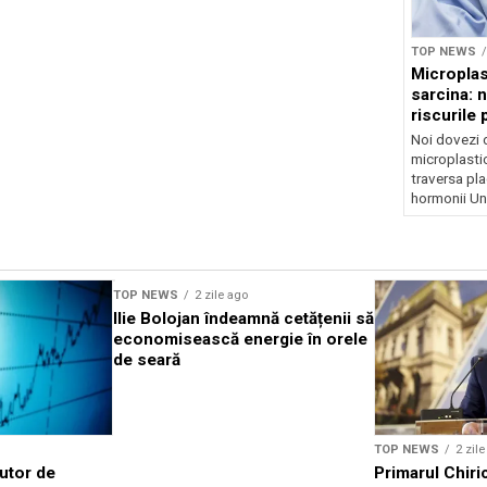
TOP NEWS
Microplas
sarcina: 
riscurile 
Noi dovezi 
microplastic
traversa pla
hormonii Un.
TOP NEWS
2 zile ago
Ilie Bolojan îndeamnă cetățenii să
economisească energie în orele
de seară
TOP NEWS
2 zil
jutor de
Primarul Chiri