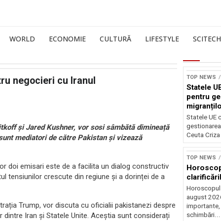
WORLD
ECONOMIE
CULTURĂ
LIFESTYLE
SCITECH
TOP NEWS
tru negocieri cu Iranul
Statele UE
pentru ge
migranțil
Statele UE c
gestionarea 
tkoff și Jared Kushner, vor sosi sâmbătă dimineață
Ceuta Criza 
 sunt mediatori de către Pakistan și vizează
TOP NEWS
r doi emisari este de a facilita un dialog constructiv
Horoscop 
xtul tensiunilor crescute din regiune și a dorinței de a
clarificări
Horoscopul 
august 2026,
trația Trump, vor discuta cu oficialii pakistanezi despre
importante,
r dintre Iran și Statele Unite. Aceștia sunt considerați
schimbări...