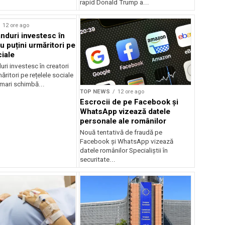
rapid Donald Trump a...
rstock
12 ore ago
anduri investesc în
u puțini urmăritori pe
ciale
uri investesc în creatori
ăritori pe rețelele sociale
mari schimbă...
TOP NEWS
12 ore ago
Escrocii de pe Facebook și
WhatsApp vizează datele
personale ale românilor
Nouă tentativă de fraudă pe
Facebook și WhatsApp vizează
datele românilor Specialiștii în
securitate...