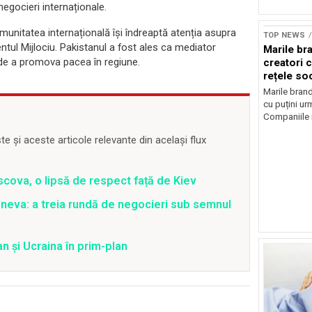
negocieri internaționale.
Sursă foto: Shutte
unitatea internațională își îndreaptă atenția asupra
TOP NEWS
ientul Mijlociu. Pakistanul a fost ales ca mediator
Marile br
ei de a promova pacea în regiune.
creatori c
rețele so
Marile brand
cu puțini urm
Companiile 
 și aceste articole relevante din același flux
oscova, o lipsă de respect față de Kiev
 Geneva: a treia rundă de negocieri sub semnul
an și Ucraina în prim-plan