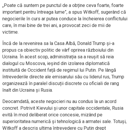
„Poate că suntem pe punctul de a obține ceva foarte, foarte
important pentru întreaga lume”, a spus Witkoff, sugerând că
negocierile în curs ar putea conduce la încheierea conflictului
care, în mai bine de trei ani, a provocat zeci de mii de
victime.
Încă de la revenirea sa la Casa Albă, Donald Trump și-a
propus ca obiectiv politic de vârf oprirea războiului din
Ucraina. În acest scop, administrația sa a reușit să reia
dialogul cu Moscova, ieșind din izolarea diplomatică
instituită de Occident față de regimul lui Putin. Pe lângă
întrevederile directe ale emisarului său cu liderul rus, Trump
organizează în paralel discuții discrete cu oficiali de rang
înalt din Ucraina și Rusia.
Deocamdată, aceste negocieri nu au condus la un acord
concret. Potrivit Kievului și unor capitale occidentale, Rusia
evită în mod deliberat orice concesie, mizând pe
superioritatea numerică și tehnologică a armatei sale. Totuși,
Witkoff a descris ultima întrevedere cu Putin drept