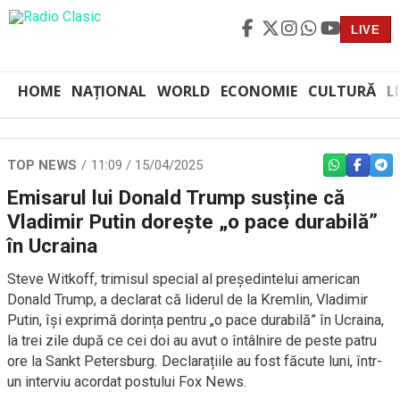
LIVE
HOME
NAȚIONAL
WORLD
ECONOMIE
CULTURĂ
L
TOP NEWS
11:09 / 15/04/2025
WHATSAPP
FACEBO
TEL
Emisarul lui Donald Trump susține că
Vladimir Putin dorește „o pace durabilă”
în Ucraina
Steve Witkoff, trimisul special al președintelui american
Donald Trump, a declarat că liderul de la Kremlin, Vladimir
Putin, își exprimă dorința pentru „o pace durabilă” în Ucraina,
la trei zile după ce cei doi au avut o întâlnire de peste patru
ore la Sankt Petersburg. Declarațiile au fost făcute luni, într-
un interviu acordat postului Fox News.