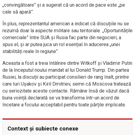
„convingătoare” și a sugerat că un acord de pace este „pe
cale să apară”.
În plus, reprezentantul american a indicat că discuțiile nu se
rezumă doar la aspecte militare sau teritoriale. „Oportunitățile
comerciale” între SUA și Rusia fac parte din negocieri, a
spus el, și ar putea juca un rol esențial în aducerea „unei
stabilități reale în regiune”.
Aceasta a fost a treia întâlnire dintre Witkoff și Vladimir Putin
de la începutul noului mandat al lui Donald Trump. Din partea
Rusiei, la discuții au participat consilieri de rang înalt, printre
care Iuri Ușakov și Kiril Dmitriev, semn că Moscova tratează
cu seriozitate aceste contacte. Rămâne însă de văzut dacă
buna voință declarată se va transforma într-un acord de
încetare a focului acceptabil pentru toate părțile implicate.
Context și subiecte conexe