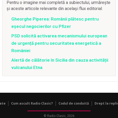
Pentru o imagine mai completă a subiectului, urmărește
și aceste articole relevante din același flux editorial.
Gheorghe Piperea: Românii plătesc pentru
eșecul negocierilor cu Pfizer
PSD solicită activarea mecanismului european
de urgență pentru securitatea energetică a
României
Alertă de călătorie în Sicilia din cauza activității
vulcanului Etna
tate
Cum ascult Radio Clasic?
Codul de conduită
Drept la repli
© Radio Clasic, 2026