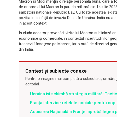
Macron și Modi mențin o relație personală bună, care a fo
de onoare al lui Macron la parada militară din 14 iulie 202
sărbătorii naționale Republic Day. Cu toate acestea, există 
poziția Indiei față de invazia Rusiei în Ucraina. India nu a 
în acest context.
În ciuda acestor provocări, vizita lui Macron subliniază an
economice și comerciale, în contextul incertitudinilor geopo
francezi îl însoțesc pe Macron, iar o sută de directori gene
din India.
Context și subiecte conexe
Pentru o imagine mai completă a subiectului, urmărește
editorial.
Ucraina își schimbă strategia militară: Tacti
Franța interzice rețelele sociale pentru copii
Adunarea Națională a Franței aprobă legea p