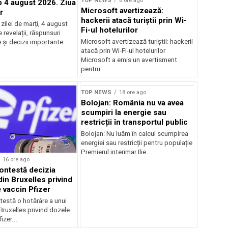
TOP NEWS
8 ore ago
4 august 2026. Ziua
Microsoft avertizează:
r
hackerii atacă turiștii prin Wi-
ilei de marți, 4 august
Fi-ul hotelurilor
revelații, răspunsuri
Microsoft avertizează turiștii: hackerii
și decizii importante...
atacă prin Wi-Fi-ul hotelurilor
Microsoft a emis un avertisment
pentru...
TOP NEWS
18 ore ago
Bolojan: România nu va avea
scumpiri la energie sau
restricții în transportul public
Bolojan: Nu luăm în calcul scumpirea
energiei sau restricții pentru populație
Premierul interimar Ilie...
16 ore ago
ontestă decizia
din Bruxelles privind
 vaccin Pfizer
testă o hotărâre a unui
 Bruxelles privind dozele
izer...