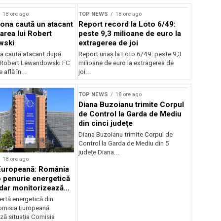
18 ore ago
TOP NEWS
18 ore ago
ona caută un atacant
Report record la Loto 6/49:
area lui Robert
peste 9,3 milioane de euro la
wski
extragerea de joi
a caută atacant după
Report uriaș la Loto 6/49: peste 9,3
i Robert Lewandowski FC
milioane de euro la extragerea de
 află în...
joi...
TOP NEWS
18 ore ago
Diana Buzoianu trimite Corpul
de Control la Garda de Mediu
din cinci județe
Diana Buzoianu trimite Corpul de
Control la Garda de Mediu din 5
județe Diana...
18 ore ago
Europeană: România
o penurie energetică
 dar monitorizează
ertă energetică din
omisia Europeană
ză situația Comisia