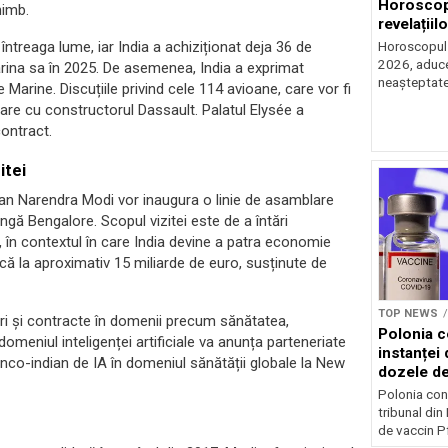
Horoscop 
himb.
revelațiilo
ntreaga lume, iar India a achiziționat deja 36 de
Horoscopul z
2026, aduce 
rina sa în 2025. De asemenea, India a exprimat
neașteptate 
 Marine. Discuțiile privind cele 114 avioane, care vor fi
izare cu constructorul Dassault. Palatul Elysée a
contract.
itei
ndian Narendra Modi vor inaugura o linie de asamblare
ângă Bengalore. Scopul vizitei este de a întări
 în contextul în care India devine a patra economie
dică la aproximativ 15 miliarde de euro, susținute de
TOP NEWS
ri și contracte în domenii precum sănătatea,
Polonia c
n domeniul inteligenței artificiale va anunța parteneriate
instanței 
ranco-indian de IA în domeniul sănătății globale la New
dozele de
Polonia con
tribunal din
de vaccin Pf