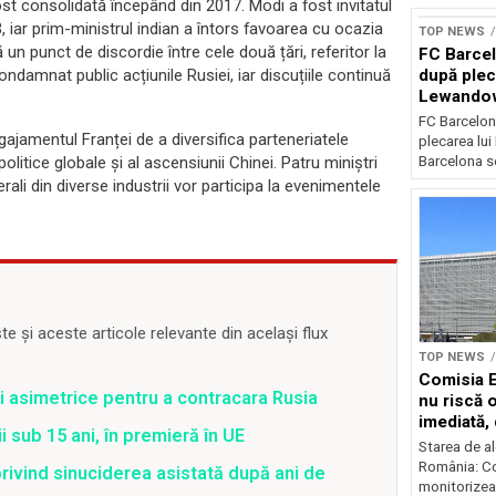
st consolidată începând din 2017. Modi a fost invitatul
3, iar prim-ministrul indian a întors favoarea cu ocazia
TOP NEWS
un punct de discordie între cele două țări, referitor la
FC Barcel
după plec
condamnat public acțiunile Rusiei, iar discuțiile continuă
Lewando
FC Barcelon
gajamentul Franței de a diversifica parteneriatele
plecarea lu
Barcelona se
litice globale și al ascensiunii Chinei. Patru miniștri
rali din diverse industrii vor participa la evenimentele
 și aceste articole relevante din același flux
TOP NEWS
Comisia 
ci asimetrice pentru a contracara Rusia
nu riscă 
imediată,
i sub 15 ani, în premieră în UE
situația
Starea de al
România: C
rivind sinuciderea asistată după ani de
monitorizea