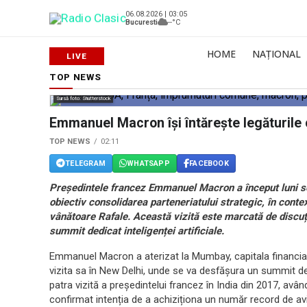
06.08.2026 | 03:05
Bucuresti
--°C
HOME
NAȚIONAL
TOP NEWS
Sursă foto: Shutterstock
Emmanuel Macron își întărește legăturile cu
TOP NEWS
02:11
TELEGRAM
WHATSAPP
FACEBOOK
Președintele francez Emmanuel Macron a început luni seara
obiectiv consolidarea parteneriatului strategic, în cont
vânătoare Rafale. Această vizită este marcată de discuț
summit dedicat inteligenței artificiale.
Emmanuel Macron a aterizat la Mumbay, capitala financiară 
vizita sa în New Delhi, unde se va desfășura un summit ded
patra vizită a președintelui francez în India din 2017, avâ
confirmat intenția de a achiziționa un număr record de avioa