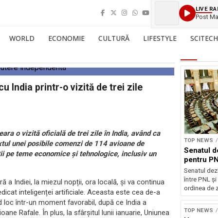
LIVE RA
Post Ma
WORLD
ECONOMIE
CULTURĂ
LIFESTYLE
SCITECH
 India printr-o vizită de trei zile
 o vizită oficială de trei zile în India, având ca
TOP NEWS
extul unei posibile comenzi de 114 avioane de
Senatul d
ii pe teme economice și tehnologice, inclusiv un
pentru PN
Senatul dez
între PNL ș
a Indiei, la miezul nopții, ora locală, și va continua
ordinea de z
icat inteligenței artificiale. Aceasta este cea de-a
nd loc într-un moment favorabil, după ce India a
TOP NEWS
ne Rafale. În plus, la sfârșitul lunii ianuarie, Uniunea