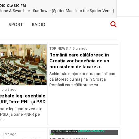
DIO CLASIC FM
lone & Swae Lee - Sunflower (Spider-Man: Into the Spider-Verse)
SPORT
RADIO
TOP NEWS
5 ore ago
Românii care călătoresc în
Croația vor beneficia de un
nou sistem de taxare a
autostrăzilor
Schimbări majore pentru românii care
călătoresc cu mașina în Croația
Românii care călătoresc cu...
o oră ago
ezbate legi esențiale
RR, între PNL și PSD
bate legi controversate
i PSD, jaloane PNRR pe
i...
Sursă foto: Shutterstock
8 ore ago