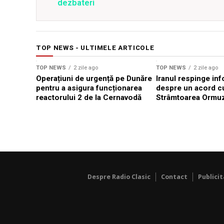
dezbateri
TOP NEWS - ULTIMELE ARTICOLE
TOP NEWS
2 zile ago
TOP NEWS
2 zile ago
Operațiuni de urgență pe Dunăre
Iranul respinge inf
pentru a asigura funcționarea
despre un acord c
reactorului 2 de la Cernavodă
Strâmtoarea Ormu
Despre Radio Clasic
Contact
Publici