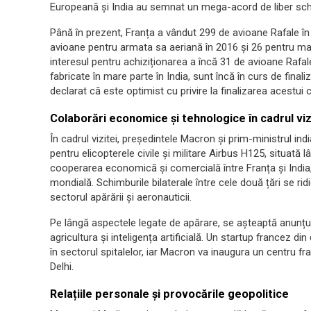
Europeană și India au semnat un mega-acord de liber sc
Până în prezent, Franța a vândut 299 de avioane Rafale în î
avioane pentru armata sa aeriană în 2016 și 26 pentru ma
interesul pentru achiziționarea a încă 31 de avioane Rafale
fabricate în mare parte în India, sunt încă în curs de final
declarat că este optimist cu privire la finalizarea acestui 
Colaborări economice și tehnologice în cadrul viz
În cadrul vizitei, președintele Macron și prim-ministrul i
pentru elicopterele civile și militare Airbus H125, situată l
cooperarea economică și comercială între Franța și India,
mondială. Schimburile bilaterale între cele două țări se ri
sectorul apărării și aeronauticii.
Pe lângă aspectele legate de apărare, se așteaptă anunțu
agricultura și inteligența artificială. Un startup francez di
în sectorul spitalelor, iar Macron va inaugura un centru f
Delhi.
Relațiile personale și provocările geopolitice