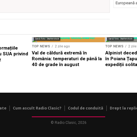
Europeană a 
Sursă foto: Shutterstock
Sursă foto: Shutterstock
TOP NEWS
2 zile ago
TOP NEWS
2 zil
ormațiile
Val de căldură extremă în
Alpinist dece
u SUA privind
România: temperaturi de până la
în Poiana Țapul
z
40 de grade în august
expediții solit
tate
Cum ascult Radio Clasic?
Codul de conduită
Drept la repli
© Radio Clasic, 2026