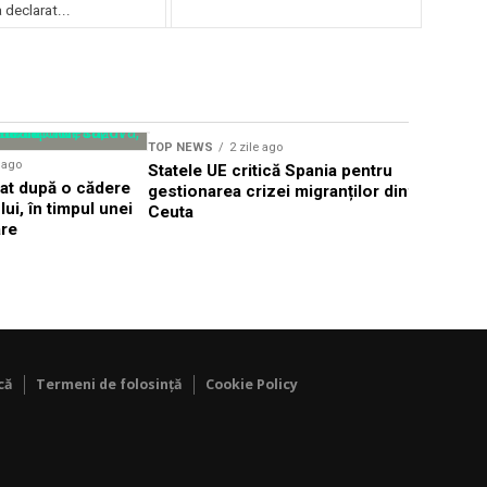
declarat...
TOP NEWS
2 zile ago
TOP NEWS
e ago
Statele UE critică Spania pentru
Țintă aeri
dat după o cădere
gestionarea crizei migranților din
frontiera 
ui, în timpul unei
Ceuta
Alert în T
are
că
Termeni de folosință
Cookie Policy