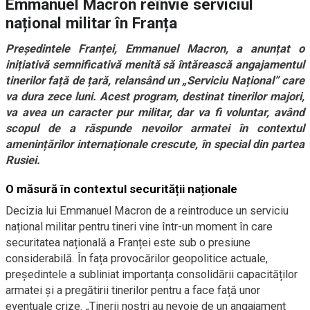
Emmanuel Macron reînvie serviciul
național militar în Franța
Președintele Franței, Emmanuel Macron, a anunțat o
inițiativă semnificativă menită să întărească angajamentul
tinerilor față de țară, relansând un „Serviciu Național” care
va dura zece luni. Acest program, destinat tinerilor majori,
va avea un caracter pur militar, dar va fi voluntar, având
scopul de a răspunde nevoilor armatei în contextul
amenințărilor internaționale crescute, în special din partea
Rusiei.
O măsură în contextul securității naționale
Decizia lui Emmanuel Macron de a reintroduce un serviciu
național militar pentru tineri vine într-un moment în care
securitatea națională a Franței este sub o presiune
considerabilă. În fața provocărilor geopolitice actuale,
președintele a subliniat importanța consolidării capacităților
armatei și a pregătirii tinerilor pentru a face față unor
eventuale crize. „Tinerii noștri au nevoie de un angajament