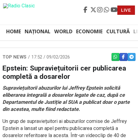
LIVE
HOME
NAȚIONAL
WORLD
ECONOMIE
CULTURĂ
L
TOP NEWS
17:52 / 09/02/2026
WHATSAPP
FACEBO
TEL
Epstein: Supraviețuitorii cer publicarea
completă a dosarelor
Supraviețuitorii abuzurilor lui Jeffrey Epstein solicită
eliberarea integrală a dosarelor legate de caz, după ce
Departamentul de Justiție al SUA a publicat doar o parte
din acestea, multe fiind redactate.
Un grup de supraviețuitori ai abuzurilor comise de Jeffrey
Epstein a lansat un apel pentru publicarea completă a
dosarelor referitoare la acesta. Într-un videoclip de 40 de