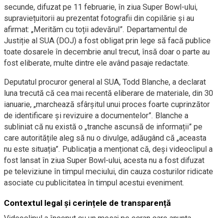
secunde, difuzat pe 11 februarie, în ziua Super Bowl-ului,
supraviețuitorii au prezentat fotografii din copilărie și au
afirmat: „Merităm cu toții adevărul”. Departamentul de
Justiție al SUA (DOJ) a fost obligat prin lege să facă publice
toate dosarele în decembrie anul trecut, însă doar o parte au
fost eliberate, multe dintre ele având pasaje redactate.
Deputatul procuror general al SUA, Todd Blanche, a declarat
luna trecută că cea mai recentă eliberare de materiale, din 30
ianuarie, „marchează sfârșitul unui proces foarte cuprinzător
de identificare și revizuire a documentelor”. Blanche a
subliniat că nu există o „tranche ascunsă de informații” pe
care autoritățile aleg să nu o divulge, adăugând că „aceasta
nu este situația”. Publicația a menționat că, deși videoclipul a
fost lansat în ziua Super Bowl-ului, acesta nu a fost difuzat
pe televiziune în timpul meciului, din cauza costurilor ridicate
asociate cu publicitatea în timpul acestui eveniment.
Contextul legal și cerințele de transparență