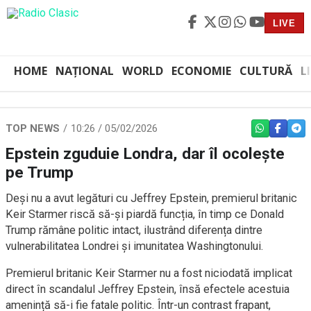
LIVE
HOME
NAȚIONAL
WORLD
ECONOMIE
CULTURĂ
L
TOP NEWS
10:26 / 05/02/2026
WHATSAPP
FACEBO
TEL
Epstein zguduie Londra, dar îl ocolește
pe Trump
Deși nu a avut legături cu Jeffrey Epstein, premierul britanic
Keir Starmer riscă să-și piardă funcția, în timp ce Donald
Trump rămâne politic intact, ilustrând diferența dintre
vulnerabilitatea Londrei și imunitatea Washingtonului.
Premierul britanic Keir Starmer nu a fost niciodată implicat
direct în scandalul Jeffrey Epstein, însă efectele acestuia
amenință să-i fie fatale politic. Într-un contrast frapant,