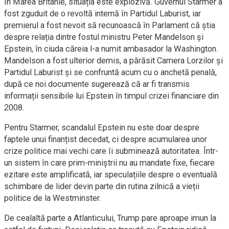
În Marea Britanie, situația este explozivă. Guvernul Starmer a
fost zguduit de o revoltă internă în Partidul Laburist, iar
premierul a fost nevoit să recunoască în Parlament că știa
despre relația dintre fostul ministru Peter Mandelson și
Epstein, în ciuda căreia l-a numit ambasador la Washington.
Mandelson a fost ulterior demis, a părăsit Camera Lorzilor și
Partidul Laburist și se confruntă acum cu o anchetă penală,
după ce noi documente sugerează că ar fi transmis
informații sensibile lui Epstein în timpul crizei financiare din
2008.
Pentru Starmer, scandalul Epstein nu este doar despre
faptele unui finanțist decedat, ci despre acumularea unor
crize politice mai vechi care îi subminează autoritatea. Într-
un sistem în care prim-miniștrii nu au mandate fixe, fiecare
ezitare este amplificată, iar speculațiile despre o eventuală
schimbare de lider devin parte din rutina zilnică a vieții
politice de la Westminster.
De cealaltă parte a Atlanticului, Trump pare aproape imun la