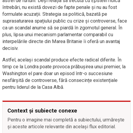
astfel de furtuni. Deși relația sa trecută cu Epstein ridică
întrebări, nu există dovezi de fapte penale și nu au fost
formulate acuzații. Strategia sa politică, bazată pe
suprasaturarea spațiului public cu crize și controverse, face
ca un scandal anume să se piardă în zgomotul general. În
plus, lipsa unui mecanism parlamentar comparabil cu
interpelările directe din Marea Britanie îi oferă un avantaj
decisiv.
Astfel, același scandal produce efecte radical diferite. În
timp ce la Londra poate provoca prăbușirea unui premier, la
Washington el pare doar un episod într-o succesiune
nesfârșită de controverse, fără consecințe existențiale
pentru liderul de la Casa Albă.
Context și subiecte conexe
Pentru o imagine mai completă a subiectului, urmărește
și aceste articole relevante din același flux editorial.