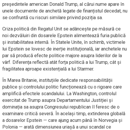
președintele american Donald Trump, al cărui nume apare în
unele documente de anchetă legate de finanțistul decedat, nu
se confruntă cu riscuri similare privind poziția sa.
Criza politică din Regatul Unit se adâncește pe măsură ce
noi dezvăluiri din dosarele Epstein alimentează furia publică
și instabilitatea internă. În Statele Unite, în schimb, victimele
lui Epstein se lovesc de inerție instituțională, iar anchetele nu
par să producă efecte politice majore asupra liderilor de la
vârf. Diferența reflectă atât forța politică a lui Trump, cât și
fragilitatea aproape existențială a lui Starmer.
În Marea Britanie, instituțiile dedicate responsabilității
publice și controlului politic funcționează cu o rigoare care
amplifică efectele scandalului. La Washington, controlul
exercitat de Trump asupra Departamentului Justiției și
dominația sa asupra Congresului republican îl feresc de o
examinare critică severă. În același timp, extinderea globală
a dosarelor Epstein — care ajung acum până în Norvegia și
Polonia — arată dimensiunea uriașă a unui scandal ce