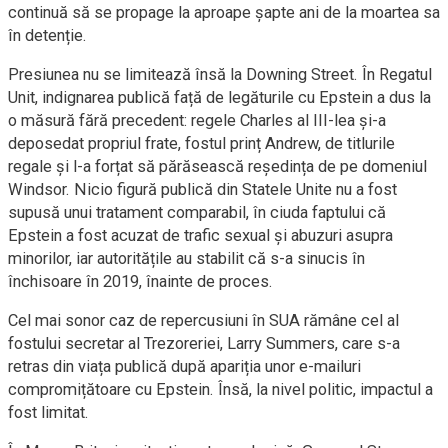
continuă să se propage la aproape șapte ani de la moartea sa
în detenție.
Presiunea nu se limitează însă la Downing Street. În Regatul
Unit, indignarea publică față de legăturile cu Epstein a dus la
o măsură fără precedent: regele Charles al III-lea și-a
deposedat propriul frate, fostul prinț Andrew, de titlurile
regale și l-a forțat să părăsească reședința de pe domeniul
Windsor. Nicio figură publică din Statele Unite nu a fost
supusă unui tratament comparabil, în ciuda faptului că
Epstein a fost acuzat de trafic sexual și abuzuri asupra
minorilor, iar autoritățile au stabilit că s-a sinucis în
închisoare în 2019, înainte de proces.
Cel mai sonor caz de repercusiuni în SUA rămâne cel al
fostului secretar al Trezoreriei, Larry Summers, care s-a
retras din viața publică după apariția unor e-mailuri
compromițătoare cu Epstein. Însă, la nivel politic, impactul a
fost limitat.