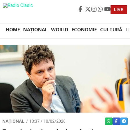
LIVE
HOME
NAȚIONAL
WORLD
ECONOMIE
CULTURĂ
L
NAȚIONAL
13:37 / 10/02/2026
WHATSAPP
FACEBO
TEL