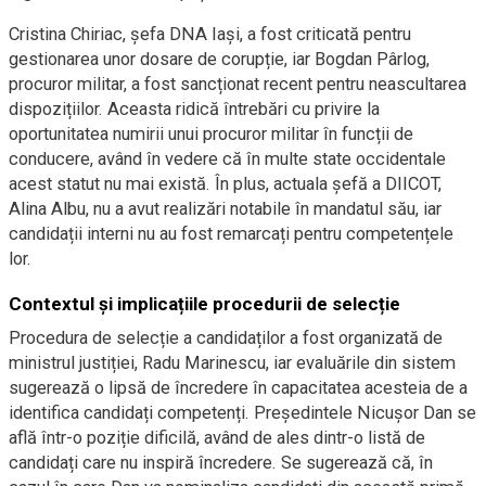
Cristina Chiriac, șefa DNA Iași, a fost criticată pentru
gestionarea unor dosare de corupție, iar Bogdan Pârlog,
procuror militar, a fost sancționat recent pentru neascultarea
dispozițiilor. Aceasta ridică întrebări cu privire la
oportunitatea numirii unui procuror militar în funcții de
conducere, având în vedere că în multe state occidentale
acest statut nu mai există. În plus, actuala șefă a DIICOT,
Alina Albu, nu a avut realizări notabile în mandatul său, iar
candidații interni nu au fost remarcați pentru competențele
lor.
Contextul și implicațiile procedurii de selecție
Procedura de selecție a candidaților a fost organizată de
ministrul justiției, Radu Marinescu, iar evaluările din sistem
sugerează o lipsă de încredere în capacitatea acesteia de a
identifica candidați competenți. Președintele Nicușor Dan se
află într-o poziție dificilă, având de ales dintr-o listă de
candidați care nu inspiră încredere. Se sugerează că, în