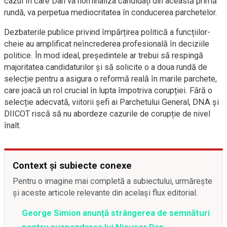
cazul în care Dan va nominaliza candidați din această primă
rundă, va perpetua mediocritatea în conducerea parchetelor.
Dezbaterile publice privind împărțirea politică a funcțiilor-
cheie au amplificat neîncrederea profesională în deciziile
politice. În mod ideal, președintele ar trebui să respingă
majoritatea candidaturilor și să solicite o a doua rundă de
selecție pentru a asigura o reformă reală în marile parchete,
care joacă un rol crucial în lupta împotriva corupției. Fără o
selecție adecvată, viitorii șefi ai Parchetului General, DNA și
DIICOT riscă să nu abordeze cazurile de corupție de nivel
înalt.
Context și subiecte conexe
Pentru o imagine mai completă a subiectului, urmărește
și aceste articole relevante din același flux editorial.
George Simion anunță strângerea de semnături