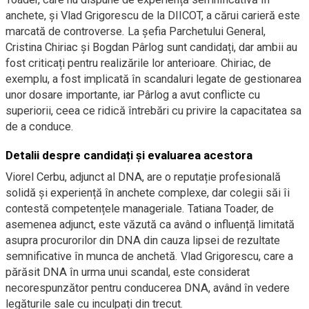
anchete, și Vlad Grigorescu de la DIICOT, a cărui carieră este
marcată de controverse. La șefia Parchetului General,
Cristina Chiriac și Bogdan Pârlog sunt candidați, dar ambii au
fost criticați pentru realizările lor anterioare. Chiriac, de
exemplu, a fost implicată în scandaluri legate de gestionarea
unor dosare importante, iar Pârlog a avut conflicte cu
superiorii, ceea ce ridică întrebări cu privire la capacitatea sa
de a conduce.
Detalii despre candidați și evaluarea acestora
Viorel Cerbu, adjunct al DNA, are o reputație profesională
solidă și experiență în anchete complexe, dar colegii săi îi
contestă competențele manageriale. Tatiana Toader, de
asemenea adjunct, este văzută ca având o influență limitată
asupra procurorilor din DNA din cauza lipsei de rezultate
semnificative în munca de anchetă. Vlad Grigorescu, care a
părăsit DNA în urma unui scandal, este considerat
necorespunzător pentru conducerea DNA, având în vedere
legăturile sale cu inculpați din trecut.