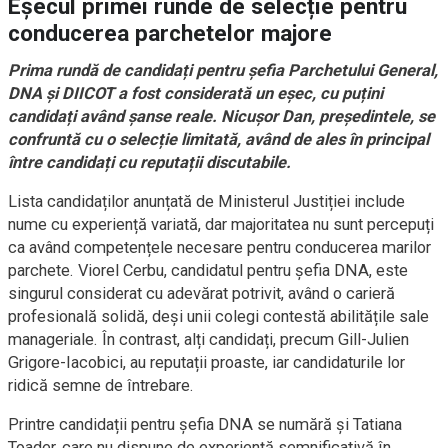
Eșecul primei runde de selecție pentru
conducerea parchetelor majore
Prima rundă de candidați pentru șefia Parchetului General,
DNA și DIICOT a fost considerată un eșec, cu puțini
candidați având șanse reale. Nicușor Dan, președintele, se
confruntă cu o selecție limitată, având de ales în principal
între candidați cu reputații discutabile.
Lista candidaților anunțată de Ministerul Justiției include
nume cu experiență variată, dar majoritatea nu sunt percepuți
ca având competențele necesare pentru conducerea marilor
parchete. Viorel Cerbu, candidatul pentru șefia DNA, este
singurul considerat cu adevărat potrivit, având o carieră
profesională solidă, deși unii colegi contestă abilitățile sale
manageriale. În contrast, alți candidați, precum Gill-Julien
Grigore-Iacobici, au reputații proaste, iar candidaturile lor
ridică semne de întrebare.
Printre candidații pentru șefia DNA se numără și Tatiana
Toader, care nu dispune de experiență semnificativă în