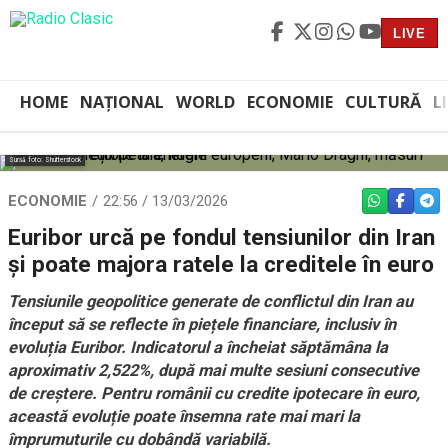
LIVE
HOME
NAȚIONAL
WORLD
ECONOMIE
CULTURĂ
L
Sursă foto: Shutterstock
ECONOMIE
22:56 / 13/03/2026
WHATSAPP
FACEBO
TEL
Euribor urcă pe fondul tensiunilor din Iran
și poate majora ratele la creditele în euro
Tensiunile geopolitice generate de conflictul din Iran au
început să se reflecte în piețele financiare, inclusiv în
evoluția Euribor. Indicatorul a încheiat săptămâna la
aproximativ 2,522%, după mai multe sesiuni consecutive
de creștere. Pentru românii cu credite ipotecare în euro,
această evoluție poate însemna rate mai mari la
împrumuturile cu dobândă variabilă.