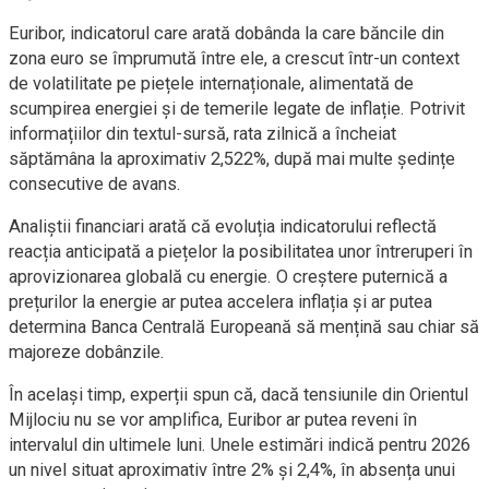
Euribor, indicatorul care arată dobânda la care băncile din
zona euro se împrumută între ele, a crescut într-un context
de volatilitate pe piețele internaționale, alimentată de
scumpirea energiei și de temerile legate de inflație. Potrivit
informațiilor din textul-sursă, rata zilnică a încheiat
săptămâna la aproximativ 2,522%, după mai multe ședințe
consecutive de avans.
Analiștii financiari arată că evoluția indicatorului reflectă
reacția anticipată a piețelor la posibilitatea unor întreruperi în
aprovizionarea globală cu energie. O creștere puternică a
prețurilor la energie ar putea accelera inflația și ar putea
determina Banca Centrală Europeană să mențină sau chiar să
majoreze dobânzile.
În același timp, experții spun că, dacă tensiunile din Orientul
Mijlociu nu se vor amplifica, Euribor ar putea reveni în
intervalul din ultimele luni. Unele estimări indică pentru 2026
un nivel situat aproximativ între 2% și 2,4%, în absența unui