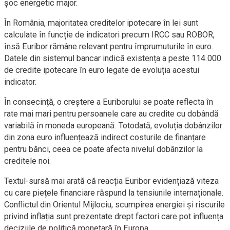
șoc energetic major.
În România, majoritatea creditelor ipotecare în lei sunt
calculate în funcție de indicatori precum IRCC sau ROBOR,
însă Euribor rămâne relevant pentru împrumuturile în euro.
Datele din sistemul bancar indică existența a peste 114.000
de credite ipotecare în euro legate de evoluția acestui
indicator.
În consecință, o creștere a Euriborului se poate reflecta în
rate mai mari pentru persoanele care au credite cu dobândă
variabilă în moneda europeană. Totodată, evoluția dobânzilor
din zona euro influențează indirect costurile de finanțare
pentru bănci, ceea ce poate afecta nivelul dobânzilor la
creditele noi.
Textul-sursă mai arată că reacția Euribor evidențiază viteza
cu care piețele financiare răspund la tensiunile internaționale.
Conflictul din Orientul Mijlociu, scumpirea energiei și riscurile
privind inflația sunt prezentate drept factori care pot influența
deciziile de politică monetară în Europa.