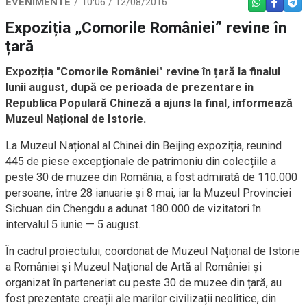
EVENIMENTE
10:06 / 12/08/2016
WHATSAPP
FACEBO
TEL
Expoziția „Comorile României” revine în
țară
Expoziția "Comorile României" revine în țară la finalul
lunii august, după ce perioada de prezentare în
Republica Populară Chineză a ajuns la final, informează
Muzeul Național de Istorie.
La Muzeul Național al Chinei din Beijing expoziția, reunind
445 de piese excepționale de patrimoniu din colecțiile a
peste 30 de muzee din România, a fost admirată de 110.000
persoane, între 28 ianuarie și 8 mai, iar la Muzeul Provinciei
Sichuan din Chengdu a adunat 180.000 de vizitatori în
intervalul 5 iunie — 5 august.
În cadrul proiectului, coordonat de Muzeul Național de Istorie
a României și Muzeul Național de Artă al României și
organizat în parteneriat cu peste 30 de muzee din țară, au
fost prezentate creații ale marilor civilizații neolitice, din