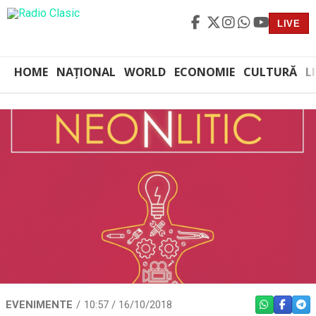
LIVE
HOME
NAȚIONAL
WORLD
ECONOMIE
CULTURĂ
L
EVENIMENTE
10:57 / 16/10/2018
WHATSAPP
FACEBO
TEL