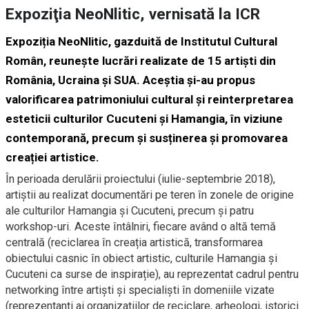
Expoziţia NeoNlitic, vernisată la ICR
Expoziția NeoNlitic, gazduită de Institutul Cultural
Român, reunește lucrări realizate de 15 artiști din
România, Ucraina și SUA. Aceştia și-au propus
valorificarea patrimoniului cultural și reinterpretarea
esteticii culturilor Cucuteni și Hamangia, în viziune
contemporană, precum și susținerea și promovarea
creației artistice.
În perioada derulării proiectului (iulie-septembrie 2018),
artiștii au realizat documentări pe teren în zonele de origine
ale culturilor Hamangia și Cucuteni, precum și patru
workshop-uri. Aceste întâlniri, fiecare având o altă temă
centrală (reciclarea în creația artistică, transformarea
obiectului casnic în obiect artistic, culturile Hamangia și
Cucuteni ca surse de inspirație), au reprezentat cadrul pentru
networking între artiști și specialiști în domeniile vizate
(reprezentanți ai organizațiilor de reciclare, arheologi, istorici