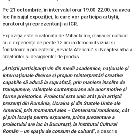
Pe 21 octombrie, în intervalul orar 19.00-22.00, va avea
loc finisajul expoziţiei, la care vor participa artiştii,
curatorul şi reprezentanţi ai ICR.
Expoziția este curatoriată de Mihaela Ion, manager cultural
cu o experiență de peste 12 ani în domeniul vizual și
fondatoare a proiectelor „Revista Atelierul” și Noaptea albă a
creatorilor şi designerilor de produs.
„
Artiştii participanţi vin din medii academice, naţionale şi
internaţionale diverse şi propun reinterpretări creative
capabile să aducă la suprafaţă, prin maniere insolite de
transpunere, valenţele contemporane ale unor motive şi
forme preistorice. Proiectul este unic atât prin artiştii
prezenţi din România, Ucraina şi din Statele Unite ale
Americii, prin momentul ales – Centenarul românesc, cât
şi prin locaţia pentru expunere, prima prezentare a
proiectului are loc în Bucureşti, la Institutul Cultural
Român – un spaţiu de consum de cultură
”, a descris