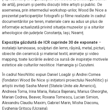
de artă), precum și pentru discuții între artiști și public. De
asemenea, prin intermediul workshop-urilor, Wood Be Nice a
prezentat participanților fotografii și filme realizate în cadrul
documentărilor pe teren, materiale care au adus un plus de
informație actualizată privind situația muzeelor și a siturilor
arheologice din județele Constanța, Iași, Neamț.
Expoziția găzduită de ICR cuprinde 30 de exponate
–
instalații luminoase, sculpturi din lemn, rășină, metal, picturi,
obiecte din ceramică și material textil, animație și video
mapping, toate lucrările având ca sursă de inspirație motivele
estetice ale culturilor neolitice: Hamangia și Cucuteni.
În cadrul NeoNlitic expun Daniel Loagăr și Andrei Cornea
(fondatori Wood Be Nice și inițiatorii proiectului NeoNlitic) și
artiștii invitați Sasha Meret (Statele Unite ale Americii),
Andreea Toma, Irina Maria, Raluca Bajenaru, Marius Gheorghe,
Marian Codrea, Beaver, Roxana Tomescu, Lucian Simion,
Alexandru Claudiu Maxim, Gabriel Marin, Misha Diaconu,
Evghenia Gritscu (Ucraina).