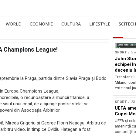
WORLD
ECONOMIE
CULTURĂ
LIFESTYLE
SCITECH
Sursă foto: Shutte
EFA Champions League!
SPORT
5 o
John Ston
echipei I
deceniu l
Transferul l
septembrie la Praga, partida dintre Slavia Praga și Bodo
Milano, con
este noul ju
n în Europa Champions League.
ncredibile, o recunoaștere a muncii titanice, a
SPORT
23 
e visul unui copil, de a ajunge printre stele, se
UEFA amen
șoveni din Asocoația Arbitrilor.
Cupei Mo
UEFA și cel
ă, Mircea Grigoriu și George Florin Neacșu. Arbitru de
amenință cu
arbitru video, în timp ce Ovidiu Hațegan a fost
competițiilo