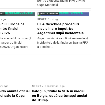
pentru a discuta planul FIFA privind
Cupa Mondială...
rstock
Sursă foto: Shutterstock
i ago
SPORT
o zi ago
alcul Europa ca
FIFA deschide proceduri
ntru finalul
disciplinare împotriva
i 2026
Argentinei după incidentele de
la finala cu Spania
te scenariul de urgență:
Argentina riscă sancțiuni severe după
ția pentru finalul
incidentele de la finala cu Spania FIFA
in 2026 Organizatorii
a deschis...
Sursă foto: Shutte
âni ago
SPORT
3 săptămâni ago
SPORT
4 s
ldo anunță oficial
Balogun, titular la SUA în meciul
Bayern Mu
rei sale la Cupa
cu Belgia, după cartonașul anulat
fundașul 
6
de Trump
Eintracht 
milioane 