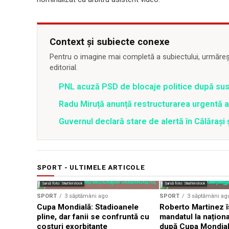
Context și subiecte conexe
Pentru o imagine mai completă a subiectului, urmărește
editorial.
PNL acuză PSD de blocaje politice după su
Radu Miruță anunță restructurarea urgentă
Guvernul declară stare de alertă în Călăraș
SPORT - ULTIMELE ARTICOLE
Sursă foto: Shutterstock
Sursă foto: Shutterstock
SPORT
3 săptămâni ago
SPORT
3 săptămâni ag
Cupa Mondială: Stadioanele
Roberto Martinez î
pline, dar fanii se confruntă cu
mandatul la naționa
costuri exorbitante
după Cupa Mondia