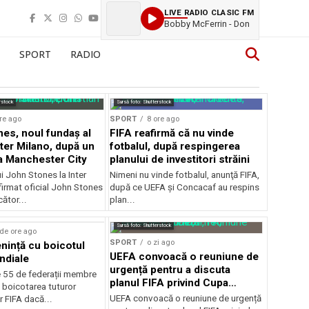
LIVE RADIO CLASIC FM
Bobby McFerrin - Don
SPORT
RADIO
rstock
Sursă foto: Shutterstock
re ago
SPORT
8 ore ago
es, noul fundaș al
FIFA reafirmă că nu vinde
nter Milano, după un
fotbalul, după respingerea
a Manchester City
planului de investitori străini
ui John Stones la Inter
Nimeni nu vinde fotbalul, anunţă FIFA,
firmat oficial John Stones
după ce UEFA şi Concacaf au respins
cător...
plan...
Sursă foto: Shutterstock
de ore ago
SPORT
o zi ago
ință cu boicotul
UEFA convoacă o reuniune de
ndiale
urgență pentru a discuta
e 55 de federații membre
planul FIFA privind Cupa
 boicotarea tuturor
Mondială
UEFA convoacă o reuniune de urgență
r FIFA dacă...