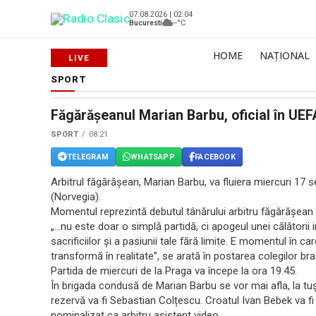
07.08.2026 | 02:04
Bucuresti
--°C
HOME
NAȚIONAL
SPORT
Făgărășeanul Marian Barbu, oficial în U
SPORT
08:21
TELEGRAM
WHATSAPP
FACEBOOK
Arbitrul făgărășean, Marian Barbu, va fluiera miercuri 17 
(Norvegia).
Momentul reprezintă debutul tânărului arbitru făgărășea
„…nu este doar o simplă partidă, ci apogeul unei călătorii i
sacrificiilor și a pasiunii tale fără limite. E momentul în car
transformă în realitate”, se arată în postarea colegilor bra
Partida de miercuri de la Praga va începe la ora 19.45.
În brigada condusă de Marian Barbu se vor mai afla, la tuș
rezervă va fi Sebastian Colțescu. Croatul Ivan Bebek va fi 
nominalizat ca arbitru asistent video.