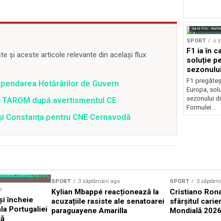
Sursă foto: Shutte
SPORT
o z
F1 ia în c
 și aceste articole relevante din același flux
soluție pe
sezonulu
F1 pregăteș
spendarea Hotărârilor de Guvern
Europa, solu
sezonului d
 a TAROM după avertismentul CE
Formulei...
i și Constanța pentru CNE Cernavodă
SPORT
3 săptămâni ago
SPORT
3 săptăm
o
Kylian Mbappé reacționează la
Cristiano Rona
și încheie
acuzațiile rasiste ale senatoarei
sfârșitul carie
la Portugaliei
paraguayene Amarilla
Mondială 202
lă