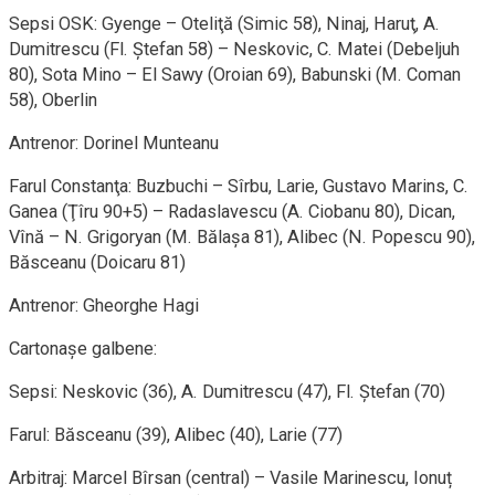
Sepsi OSK: Gyenge – Oteliţă (Simic 58), Ninaj, Haruţ, A.
Dumitrescu (Fl. Ştefan 58) – Neskovic, C. Matei (Debeljuh
80), Sota Mino – El Sawy (Oroian 69), Babunski (M. Coman
58), Oberlin
Antrenor: Dorinel Munteanu
Farul Constanţa: Buzbuchi – Sîrbu, Larie, Gustavo Marins, C.
Ganea (Ţîru 90+5) – Radaslavescu (A. Ciobanu 80), Dican,
Vînă – N. Grigoryan (M. Bălaşa 81), Alibec (N. Popescu 90),
Băsceanu (Doicaru 81)
Antrenor: Gheorghe Hagi
Cartonașe galbene:
Sepsi: Neskovic (36), A. Dumitrescu (47), Fl. Ștefan (70)
Farul: Băsceanu (39), Alibec (40), Larie (77)
Arbitraj: Marcel Bîrsan (central) – Vasile Marinescu, Ionuț