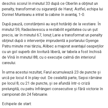
deschis scorul în minutul 33 după ce Oberlin a obținut un
penalty, transformat cu siguranță de Haruț. Astfel, echipa lui
Dorinel Munteanu a intrat la cabine în avantaj, 1-0.
După pauză, constănțenii au ieșit hotărâți de la vestiare. În
minutul 59, Radaslavescu a restabilit egalitatea cu un șut
precis, iar în minutul 67, Ionuț Larie a transformat un penalty
obținut după o intervenție imprudentă a portarului Gyenge.
Patru minute mai târziu, Alibec a majorat avantajul oaspeților
cu un gol superb din lovitură liberă, iar tabela a fost închisă
de Vînă în minutul 88, cu o execuție calmă din interiorul
careului.
În urma acestui rezultat, Farul acumulează 23 de puncte și
urcă pe locul 4 în play-out. De cealaltă parte, Sepsi rămâne
pe locul 8, cu 21 de puncte, și se afundă într-o criză
prelungită, cu patru înfrângeri consecutive și fără victorie în
campionat din 24 februarie.
Echipele de start: