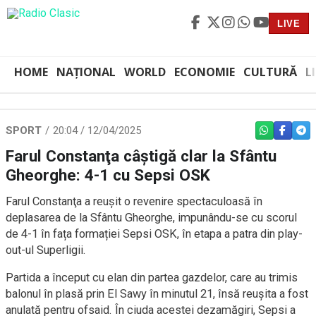
LIVE
HOME
NAȚIONAL
WORLD
ECONOMIE
CULTURĂ
L
SPORT
20:04 / 12/04/2025
WHATSAPP
FACEBO
TEL
Farul Constanţa câştigă clar la Sfântu
Gheorghe: 4-1 cu Sepsi OSK
Farul Constanţa a reușit o revenire spectaculoasă în
deplasarea de la Sfântu Gheorghe, impunându-se cu scorul
de 4-1 în fața formației Sepsi OSK, în etapa a patra din play-
out-ul Superligii.
Partida a început cu elan din partea gazdelor, care au trimis
balonul în plasă prin El Sawy în minutul 21, însă reușita a fost
anulată pentru ofsaid. În ciuda acestei dezamăgiri, Sepsi a