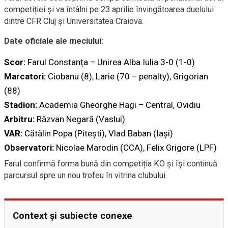
competiției și va întâlni pe 23 aprilie învingătoarea duelului
dintre CFR Cluj și Universitatea Craiova.
Date oficiale ale meciului:
Scor:
Farul Constanța – Unirea Alba Iulia 3-0 (1-0)
Marcatori:
Ciobanu (8), Larie (70 – penalty), Grigorian
(88)
Stadion:
Academia Gheorghe Hagi – Central, Ovidiu
Arbitru:
Răzvan Negară (Vaslui)
VAR:
Cătălin Popa (Pitești), Vlad Baban (Iași)
Observatori:
Nicolae Marodin (CCA), Felix Grigore (LPF)
Farul confirmă forma bună din competiția KO și își continuă
parcursul spre un nou trofeu în vitrina clubului.
Context și subiecte conexe