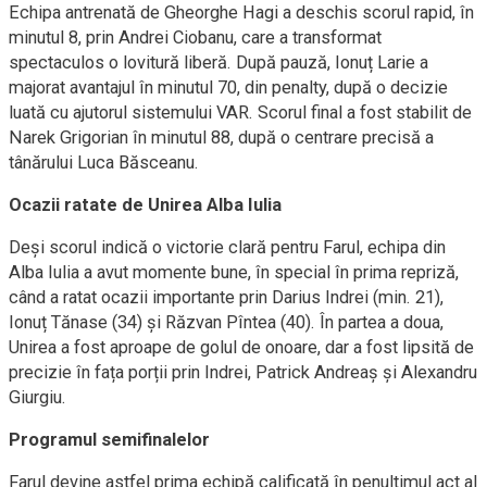
Echipa antrenată de Gheorghe Hagi a deschis scorul rapid, în
minutul 8, prin Andrei Ciobanu, care a transformat
spectaculos o lovitură liberă. După pauză, Ionuț Larie a
majorat avantajul în minutul 70, din penalty, după o decizie
luată cu ajutorul sistemului VAR. Scorul final a fost stabilit de
Narek Grigorian în minutul 88, după o centrare precisă a
tânărului Luca Băsceanu.
Ocazii ratate de Unirea Alba Iulia
Deși scorul indică o victorie clară pentru Farul, echipa din
Alba Iulia a avut momente bune, în special în prima repriză,
când a ratat ocazii importante prin Darius Indrei (min. 21),
Ionuț Tănase (34) și Răzvan Pîntea (40). În partea a doua,
Unirea a fost aproape de golul de onoare, dar a fost lipsită de
precizie în fața porții prin Indrei, Patrick Andreaș și Alexandru
Giurgiu.
Programul semifinalelor
Farul devine astfel prima echipă calificată în penultimul act al