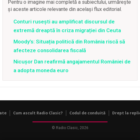
Pentru o imagine mai completă a subiectului, urmărește
și aceste articole relevante din același flux editorial.
Conturi rusești au amplificat discursul de
extremă dreaptă în criza migrației din Ceuta
Moody’s: Situația politică din România riscă să
afecteze consolidarea fiscală
Nicușor Dan reafirmă angajamentul României de
a adopta moneda euro
tate
Cum ascult Radio Clasic?
Codul de conduită
Drept la repli
© Radio Clasic, 2026