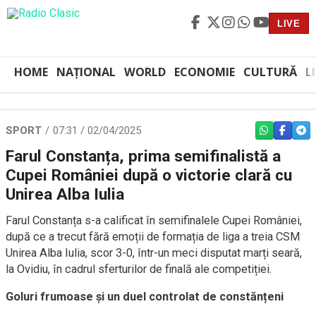
LIVE
HOME
NAȚIONAL
WORLD
ECONOMIE
CULTURĂ
L
SPORT
07:31 / 02/04/2025
WHATSAPP
FACEBO
TEL
Farul Constanța, prima semifinalistă a
Cupei României după o victorie clară cu
Unirea Alba Iulia
Farul Constanța s-a calificat în semifinalele Cupei României,
după ce a trecut fără emoții de formația de liga a treia CSM
Unirea Alba Iulia, scor 3-0, într-un meci disputat marți seară,
la Ovidiu, în cadrul sferturilor de finală ale competiției.
Goluri frumoase și un duel controlat de constănțeni