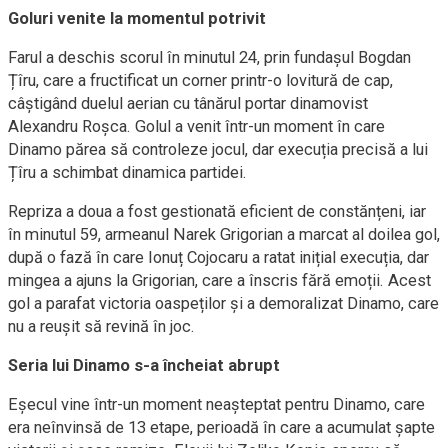
Goluri venite la momentul potrivit
Farul a deschis scorul în minutul 24, prin fundașul Bogdan
Țîru, care a fructificat un corner printr-o lovitură de cap,
câștigând duelul aerian cu tânărul portar dinamovist
Alexandru Roșca. Golul a venit într-un moment în care
Dinamo părea să controleze jocul, dar execuția precisă a lui
Țîru a schimbat dinamica partidei.
Repriza a doua a fost gestionată eficient de constănțeni, iar
în minutul 59, armeanul Narek Grigorian a marcat al doilea gol,
după o fază în care Ionuț Cojocaru a ratat inițial execuția, dar
mingea a ajuns la Grigorian, care a înscris fără emoții. Acest
gol a parafat victoria oaspeților și a demoralizat Dinamo, care
nu a reușit să revină în joc.
Seria lui Dinamo s-a încheiat abrupt
Eșecul vine într-un moment neașteptat pentru Dinamo, care
era neînvinsă de 13 etape, perioadă în care a acumulat șapte