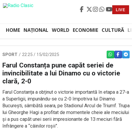
LIVE
HOME
NAȚIONAL
WORLD
ECONOMIE
CULTURĂ
L
SPORT
22:25 / 15/02/2025
WHATSAPP
FACEBO
TEL
Farul Constanța pune capăt seriei de
invincibilitate a lui Dinamo cu o victorie
clară, 2-0
Farul Constanța a obținut o victorie importantă în etapa a 27-a
a Superligii, impunându-se cu 2-0 împotriva lui Dinamo
București, sâmbătă seara, pe Stadionul Arcul de Triumf. Trupa
lui Gheorghe Hagi a profitat de momentele cheie ale meciului
și a pus capăt unei serii impresionante de 13 meciuri fără
înfrângere a “câinilor roșii”.