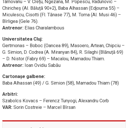
Târnovanu – V. Crețu, Ngezana, M. Popescu, Radunovic –
Chiricheș (Al. Băluță 90+2), Baba Alhassan (Edjouma 55) –
Miculescu, Cisotti (Fl. Tănase 77), M. Toma (Al. Musi 46) –
Bîrligea (Gele 76).
Antrenor:
Elias Charalambous
Universitatea Cluj:
Gertmonas – Boboc (Oancea 89), Masoero, Artean, Chipciu –
G. Simion, D. Codrea (A. Miranyan 84), R. Silaghi (Blănuță 69)
– D. Nistor (Fabry 69) – Macalou, Mamadou Thiam.
Antrenor:
Ioan Ovidiu Sabău
Cartonașe galbene:
Baba Alhassan (49) / G. Simion (58), Mamadou Thiam (78)
Arbitri:
Szabolcs Kovacs – Ferencz Tunyogi, Alexandru Corb
VAR:
Sorin Costreie – Marcel Bîrsan