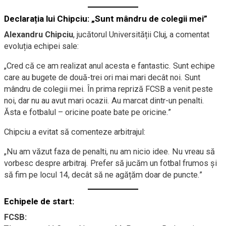
Declarația lui Chipciu: „Sunt mândru de colegii mei”
Alexandru Chipciu
, jucătorul Universității Cluj, a comentat
evoluția echipei sale:
„Cred că ce am realizat anul acesta e fantastic. Sunt echipe
care au bugete de două-trei ori mai mari decât noi. Sunt
mândru de colegii mei. În prima repriză FCSB a venit peste
noi, dar nu au avut mari ocazii. Au marcat dintr-un penalti.
Ăsta e fotbalul – oricine poate bate pe oricine.”
Chipciu a evitat să comenteze arbitrajul:
„Nu am văzut faza de penalti, nu am nicio idee. Nu vreau să
vorbesc despre arbitraj. Prefer să jucăm un fotbal frumos și
să fim pe locul 14, decât să ne agățăm doar de puncte.”
Echipele de start:
FCSB: