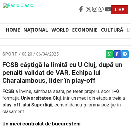
LIVE
HOME
NAȚIONAL
WORLD
ECONOMIE
CULTURĂ
L
SPORT
08:20 / 06/04/2025
WHATSAPP
FACEBO
TEL
FCSB câștigă la limită cu U Cluj, după un
penalti validat de VAR. Echipa lui
Charalambous, lider în play-off
FCSB
a învins, sâmbătă seara, pe teren propriu, scor
1-0
,
formația
Universitatea Cluj
, într-un meci din etapa a treia a
play-off-ului Superligii
, consolidându-și prima poziție în
clasament.
Un meci controlat de bucureșteni