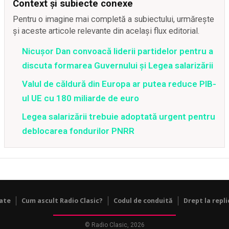
Context și subiecte conexe
Pentru o imagine mai completă a subiectului, urmărește
și aceste articole relevante din același flux editorial.
Nicușor Dan convoacă liderii partidelor pentru a
discuta formarea Guvernului și Legea salarizării
Valul de căldură din Europa ar putea reduce PIB-
ul UE cu 180 miliarde de euro
Legea salarizării trebuie adoptată urgent pentru
deblocarea fondurilor PNRR
tate
Cum ascult Radio Clasic?
Codul de conduită
Drept la repli
© Radio Clasic, 2026