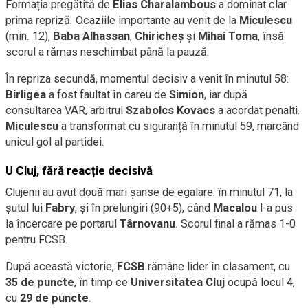
Formația pregătită de
Elias Charalambous
a dominat clar
prima repriză. Ocaziile importante au venit de la
Miculescu
(min. 12),
Baba Alhassan
,
Chiricheș
și
Mihai Toma
, însă
scorul a rămas neschimbat până la pauză.
În repriza secundă, momentul decisiv a venit în minutul 58:
Bîrligea
a fost faultat în careu de
Simion
, iar după
consultarea VAR, arbitrul
Szabolcs Kovacs
a acordat penalti.
Miculescu
a transformat cu siguranță în minutul 59, marcând
unicul gol al partidei.
U Cluj, fără reacție decisivă
Clujenii au avut două mari șanse de egalare: în minutul 71, la
șutul lui
Fabry
, și în prelungiri (90+5), când
Macalou
l-a pus
la încercare pe portarul
Târnovanu
. Scorul final a rămas 1-0
pentru FCSB.
După această victorie,
FCSB
rămâne lider în clasament, cu
35 de puncte
, în timp ce
Universitatea Cluj
ocupă locul 4,
cu
29 de puncte
.