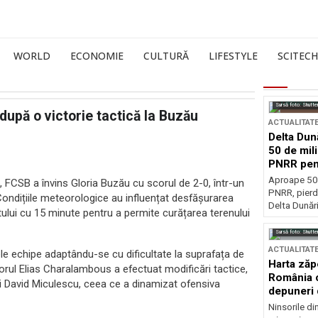
WORLD
ECONOMIE
CULTURĂ
LIFESTYLE
SCITECH
Sursă foto: Shutte
după o victorie tactică la Buzău
ACTUALITAT
Delta Dun
50 de mil
PNRR pen
esențiale
Aproape 50 
, FCSB a învins Gloria Buzău cu scorul de 2-0, într-un
PNRR, pierdu
ondițiile meteorologice au influențat desfășurarea
Delta Dunării
lui cu 15 minute pentru a permite curățarea terenului
Sursă foto: Shutte
ACTUALITAT
ele echipe adaptându-se cu dificultate la suprafața de
Harta zăp
orul Elias Charalambous a efectuat modificări tactice,
România c
și David Miculescu, ceea ce a dinamizat ofensiva
depuneri 
Ninsorile di