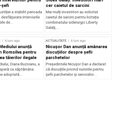
 interviurilor pentru
Sidex Galați: Investitori mari
-șefi
cer caietul de sarcini
stiției a stabilit perioada
Mai mulți investitori au solicitat
i desfășurate interviurile
caietul de sarcini pentru licitația
ile de...
combinatului siderurgic Liberty
Galați,...
E
6 luni ago
ACTUALITATE
6 luni ago
 Mediului anunță
Nicușor Dan anunță amânarea
n Romsilva pentru
discuțiilor despre șefii
 tăierilor ilegale
parchetelor
iului, Diana Buzoianu, a
Președintele Nicușor Dan a declarat
 speră ca săptămâna
că discuțiile privind numirile pentru
fie adoptată...
șefii parchetelor și serviciilor...