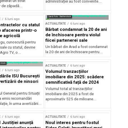
generat un strat
administrației au fost convenite...
v de zăpadă...
Sursă foto: Shutterstock
E
6 luni ago
ACTUALITATE
6 luni ago
ntractelor cu statul
Bărbat condamnat la 20 de ani
e afacerea printr-o
de închisoare pentru violul
e agricolă
fiicei partenerei sale
gu, cunoscută pentru
Un bărbat din Arad a fost condamnat
sale cu statul, devine
la 20 de ani de închisoare pentru...
 Agro TV, o...
rstock
ACTUALITATE
6 luni ago
E
6 luni ago
Volumul tranzacțiilor
rile ISU București
imobiliare din 2025: scădere
ertizării de ninsori
semnificativă față de 2024
Volumul total al tranzacțiilor
l General pentru Situații
imobiliare din 2025 a fost de
a emis recomandări
aproximativ 525 de milioane...
ție, în urma avertizării...
E
6 luni ago
ACTUALITATE
6 luni ago
 Justiției anunță
Noul interes pentru fostul