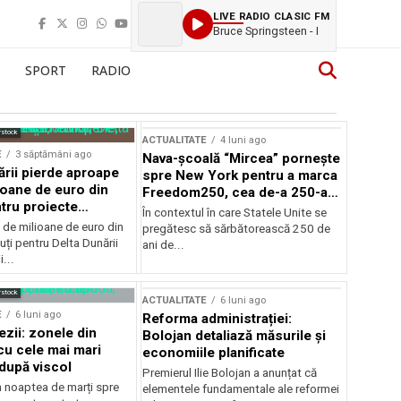
LIVE RADIO CLASIC FM
Bruce Springsteen - I
SPORT
RADIO
rstock
ACTUALITATE
4 luni ago
E
3 săptămâni ago
Nava-școală “Mircea” pornește
ării pierde aproape
spre New York pentru a marca
ioane de euro din
Freedom250, cea de-a 250-a
tru proiecte
aniversare a Statelor Unite
În contextul în care Statele Unite se
de milioane de euro din
pregătesc să sărbătorească 250 de
ți pentru Delta Dunării
ani de...
...
rstock
ACTUALITATE
6 luni ago
E
6 luni ago
Reforma administrației:
ezii: zonele din
Bolojan detaliază măsurile și
u cele mai mari
economiile planificate
după viscol
Premierul Ilie Bolojan a anunțat că
n noaptea de marți spre
elementele fundamentale ale reformei