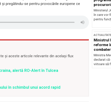
programul
at și pregătindu-se pentru provocările europene ce
procurori
Ministerul Ju
în care vor f
pentru funcți
ACTUALITAT
Ministrul
reforme î
combaterea
Ministra Med
 și aceste articole relevante din același flux
declarat că
viitoare să 
raina, alertă RO-Alert în Tulcea
ului în schimbul unui acord rapid