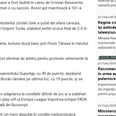
miercuri au 
nase a fost faultat în careu de Cristian Benavente,
semnificati
sformat-o cu succes. Acest gol marchează a 101-a
ACTUALITAT
Regina co
ebutantul Jordan Gele a șutat din afara careului,
își extind
 Grigore Turda, stabilind astfel scorul final de 2-0 în
televiziun
Mihaela Nea
contractele 
te, inclusiv două bare, prin Florin Tănase în minutul
acționară la
Sursă foto: Shutte
fost eliminat de arbitru pentru proteste vehemente la
ACTUALITAT
Recomandă
samentului Superligii, cu 49 de puncte, depășind
în urma av
puternice
ia Buzău rămâne pe ultimul loc, cu 19 puncte, și se
Inspectoratu
de Urgență 
 adaptarea la condițiile dificile de joc și a subliniat
pentru popula
din play-off-ul Europa League împotriva echipei PAOK
ală din București.
ACTUALITAT
Ministerul
ntr-un meci disputat în condiții meteorologice