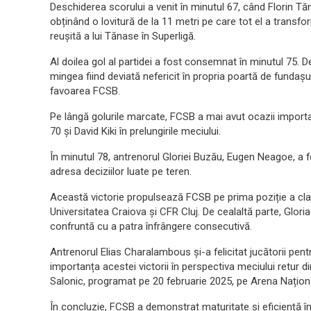
Deschiderea scorului a venit în minutul 67, când Florin Tă
obținând o lovitură de la 11 metri pe care tot el a tran
reușită a lui Tănase în Superligă.
Al doilea gol al partidei a fost consemnat în minutul 75. D
mingea fiind deviată nefericit în propria poartă de fundașul
favoarea FCSB.
Pe lângă golurile marcate, FCSB a mai avut ocazii importan
70 și David Kiki în prelungirile meciului.
În minutul 78, antrenorul Gloriei Buzău, Eugen Neagoe, a 
adresa deciziilor luate pe teren.
Această victorie propulsează FCSB pe prima poziție a cla
Universitatea Craiova și CFR Cluj. De cealaltă parte, Glor
confruntă cu a patra înfrângere consecutivă.
Antrenorul Elias Charalambous și-a felicitat jucătorii pentru
importanța acestei victorii în perspectiva meciului retur 
Salonic, programat pe 20 februarie 2025, pe Arena Națion
În concluzie, FCSB a demonstrat maturitate și eficiență î