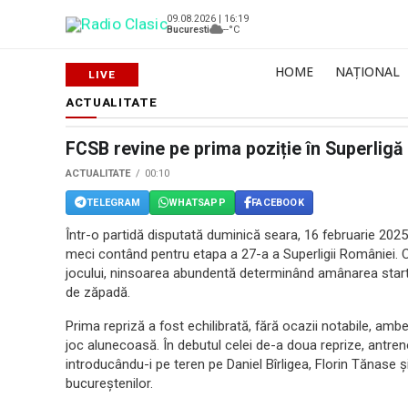
09.08.2026 | 16:19
Bucuresti
--°C
HOME
NAȚIONAL
ACTUALITATE
FCSB revine pe prima poziție în Superligă 
ACTUALITATE
00:10
TELEGRAM
WHATSAPP
FACEBOOK
Într-o partidă disputată duminică seara, 16 februarie 2025
meci contând pentru etapa a 27-a a Superligii României. C
jocului, ninsoarea abundentă determinând amânarea startu
de zăpadă.
Prima repriză a fost echilibrată, fără ocazii notabile, amb
joc alunecoasă. În debutul celei de-a doua reprize, antren
introducându-i pe teren pe Daniel Bîrligea, Florin Tănase 
bucureștenilor.