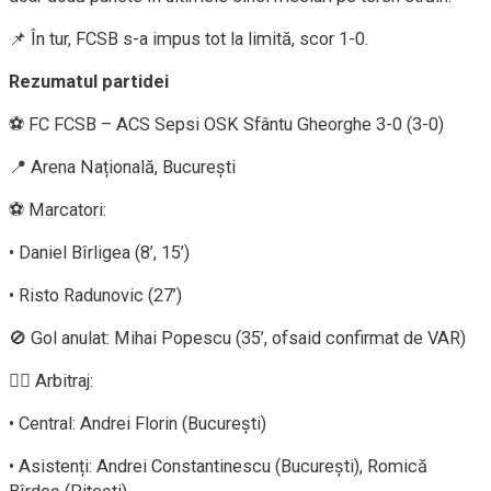
📌 În tur, FCSB s-a impus tot la limită, scor 1-0.
Rezumatul partidei
⚽ FC FCSB – ACS Sepsi OSK Sfântu Gheorghe 3-0 (3-0)
📍 Arena Națională, București
⚽ Marcatori:
• Daniel Bîrligea (8’, 15’)
• Risto Radunovic (27’)
🚫 Gol anulat: Mihai Popescu (35’, ofsaid confirmat de VAR)
👨‍⚖️ Arbitraj:
• Central: Andrei Florin (București)
• Asistenți: Andrei Constantinescu (București), Romică