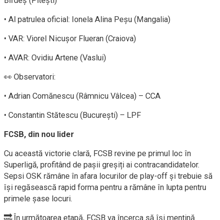
Bîrdeș (Pitești)
• Al patrulea oficial: Ionela Alina Peșu (Mangalia)
• VAR: Viorel Nicușor Flueran (Craiova)
• AVAR: Ovidiu Artene (Vaslui)
👀 Observatori:
• Adrian Comănescu (Râmnicu Vâlcea) – CCA
• Constantin Stătescu (București) – LPF
FCSB, din nou lider
Cu această victorie clară, FCSB revine pe primul loc în
Superligă, profitând de pașii greșiți ai contracandidatelor.
Sepsi OSK rămâne în afara locurilor de play-off și trebuie să
își regăsească rapid forma pentru a rămâne în lupta pentru
primele șase locuri.
🔜 În următoarea etapă, FCSB va încerca să își mențină