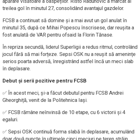
apărare visătoare a oaspeților. Risto Radunovic a marcat al
treilea gol în minutul 27, consolidând avantajul gazdelor.
FCSB a continuat să domine și a mai avut un gol anulat în
minutul 35, după ce Mihai Popescu înscrisese, dar reușita a
fost anulată de VAR pentru ofsaid la Florin Tănase.
În repriza secundă, liderul Superligii a redus ritmul, controlând
jocul fără să mai forțeze. Sepsi OSK nu a reușit să amenințe
serios poarta adversă, înregistrând astfel încă un meci slab
în deplasare.
Debut și serii pozitive pentru FCSB
✅ În acest meci, și-a făcut debutul pentru FCSB Andrei
Gheorghiță, venit de la Politehnica Iași.
✅ FCSB rămâne neînvinsă de 10 etape, cu 6 victorii și 4
egaluri.
✅ Sepsi OSK continuă forma slabă în deplasare, acumulând
doar două puncte în ultimele cinci meciuri pe teren străin.