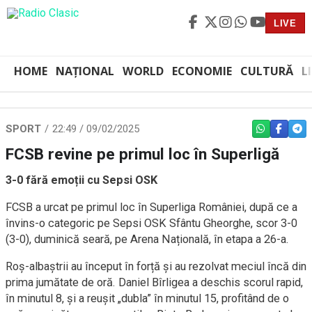
LIVE
HOME
NAȚIONAL
WORLD
ECONOMIE
CULTURĂ
L
SPORT
22:49 / 09/02/2025
WHATSAPP
FACEBO
TEL
FCSB revine pe primul loc în Superligă
3-0 fără emoții cu Sepsi OSK
FCSB a urcat pe primul loc în Superliga României, după ce a
învins-o categoric pe Sepsi OSK Sfântu Gheorghe, scor 3-0
(3-0), duminică seară, pe Arena Națională, în etapa a 26-a.
Roș-albaștrii au început în forță și au rezolvat meciul încă din
prima jumătate de oră. Daniel Bîrligea a deschis scorul rapid,
în minutul 8, și a reușit „dubla” în minutul 15, profitând de o