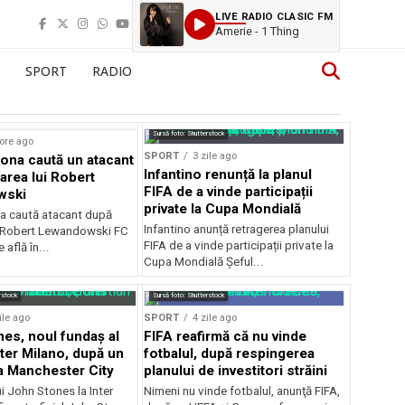
LIVE RADIO CLASIC FM
Amerie - 1 Thing
SPORT
RADIO
Sursă foto: Shutterstock
ore ago
SPORT
3 zile ago
ona caută un atacant
Infantino renunță la planul
area lui Robert
FIFA de a vinde participații
wski
private la Cupa Mondială
a caută atacant după
Infantino anunță retragerea planului
i Robert Lewandowski FC
FIFA de a vinde participații private la
 află în...
Cupa Mondială Șeful...
rstock
Sursă foto: Shutterstock
ile ago
SPORT
4 zile ago
es, noul fundaș al
FIFA reafirmă că nu vinde
nter Milano, după un
fotbalul, după respingerea
a Manchester City
planului de investitori străini
ui John Stones la Inter
Nimeni nu vinde fotbalul, anunţă FIFA,