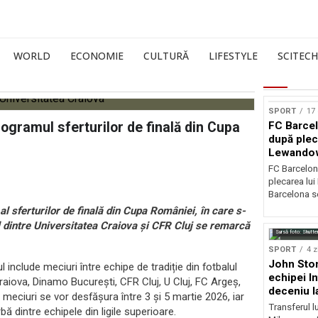
WORLD
ECONOMIE
CULTURĂ
LIFESTYLE
SCITECH
SPORT
17 
ogramul sferturilor de finală din Cupa
FC Barcel
după plec
Lewando
FC Barcelon
plecarea lu
Barcelona se
l sferturilor de finală din Cupa României, în care s-
l dintre Universitatea Craiova și CFR Cluj se remarcă
Sursă foto: Shutte
SPORT
4 z
John Ston
 include meciuri între echipe de tradiție din fotbalul
echipei I
raiova, Dinamo București, CFR Cluj, U Cluj, FC Argeș,
deceniu l
meciuri se vor desfășura între 3 și 5 martie 2026, iar
Transferul l
 dintre echipele din ligile superioare.