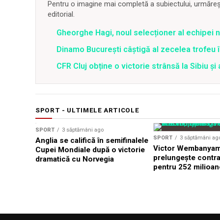
Pentru o imagine mai completă a subiectului, urmărește
editorial.
Gheorghe Hagi, noul selecționer al echipei 
Dinamo București câștigă al zecelea trofeu 
CFR Cluj obține o victorie strânsă la Sibiu și
SPORT - ULTIMELE ARTICOLE
SPORT
3 săptămâni ago
SPORT
3 săptămâni ag
Anglia se califică în semifinalele
Victor Wembanyama
Cupei Mondiale după o victorie
prelungește contra
dramatică cu Norvegia
pentru 252 milioan