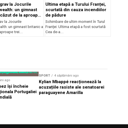
grav la Jocurile
Ultima etapă a Turului Franței,
alth: un gimnast
scurtată din cauza incendiilor
 căzut de la aproape
de pădure
v la Jocurile
Schimbare de ultim moment în Turul
h: un gimnast britanic a
Franței: Ultima etapă a fost scurtată
aproape trei...
Cea de-a...
SPORT
4 săptămâni ago
SPORT
4 s
âni ago
Kylian Mbappé reacționează la
Cristiano 
ez își încheie
acuzațiile rasiste ale senatoarei
sfârșitul 
ționala Portugaliei
paraguayene Amarilla
Mondială
ndială