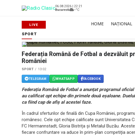
06.08.2026 | 22:21
Bucuresti
--°C
HOME
NAȚIONAL
SPORT
Federația Română de Fotbal a dezvăluit pr
României
SPORT
13:02
TELEGRAM
WHATSAPP
FACEBOOK
Federația Română de Fotbal a anunțat programul oficial a
au calificat opt echipe din primele două eșaloane. Duelu
ca fiind cap de afiș al acestei faze.
În cadrul sferturilor de finală din Cupa României, programul
românesc. Cele opt echipe calificate sunt Universitatea C
FC Hermannstadt, Gloria Bistrița și Metalul Buzău. Aceste 
fiecare confruntare va aduce în prim-plan competiția acerbă