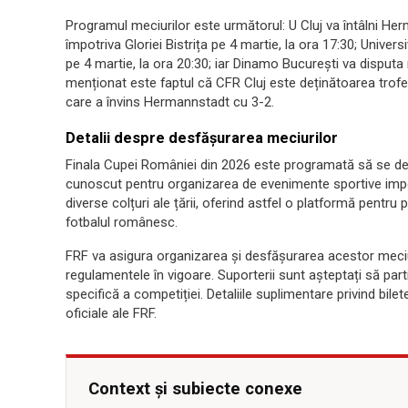
Programul meciurilor este următorul: U Cluj va întâlni He
împotriva Gloriei Bistrița pe 4 martie, la ora 17:30; Unive
pe 4 martie, la ora 20:30; iar Dinamo București va disputa
menționat este faptul că CFR Cluj este deținătoarea trofeul
care a învins Hermannstadt cu 3-2.
Detalii despre desfășurarea meciurilor
Finala Cupei României din 2026 este programată să se des
cunoscut pentru organizarea de evenimente sportive imp
diverse colțuri ale țării, oferind astfel o platformă pentru 
fotbalul românesc.
FRF va asigura organizarea și desfășurarea acestor meciu
regulamentele în vigoare. Suporterii sunt așteptați să par
specifică a competiției. Detaliile suplimentare privind bile
oficiale ale FRF.
Context și subiecte conexe