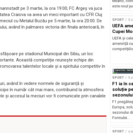
Milano, con
este noul ju
rmannstadt pe 3 martie, la ora 19:00; FC Argeș va juca
rsitatea Craiova va avea un meci important cu CFR Cluj
SPORT
5 z
 meciul cu Metalul Buzău pe 5 martie, la ora 20:00. De
UEFA amen
ui, având în palmares victoria din finala anterioară, în
Cupei Mo
UEFA și cel
amenință cu
competițiilo
fășoare pe stadionul Municipal din Sibiu, un loc
ortante. Această competiție reunește echipe din
promovarea talentelor locale și a spiritului competitiv în
Sursă foto: Shutte
SPORT
5 z
ri, având în vedere normele de siguranță și
F1 ia în c
soluție pe
ticipe în număr cât mai mare, contribuind la atmosfera
sezonulu
tele și accesul la meciuri vor fi comunicate prin canalele
F1 pregăteș
Europa, solu
sezonului d
Formulei...
SPORT
o 