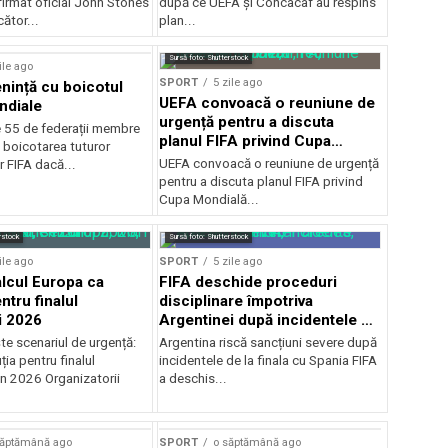
firmat oficial John Stones
după ce UEFA şi Concacaf au respins
cător...
plan...
Sursă foto: Shutterstock
ile ago
SPORT
5 zile ago
ință cu boicotul
UEFA convoacă o reuniune de
ndiale
urgență pentru a discuta
e 55 de federații membre
planul FIFA privind Cupa
 boicotarea tuturor
Mondială
UEFA convoacă o reuniune de urgență
r FIFA dacă...
pentru a discuta planul FIFA privind
Cupa Mondială...
rstock
Sursă foto: Shutterstock
ile ago
SPORT
5 zile ago
alcul Europa ca
FIFA deschide proceduri
ntru finalul
disciplinare împotriva
i 2026
Argentinei după incidentele de
la finala cu Spania
te scenariul de urgență:
Argentina riscă sancțiuni severe după
ția pentru finalul
incidentele de la finala cu Spania FIFA
in 2026 Organizatorii
a deschis...
săptămână ago
SPORT
o săptămână ago