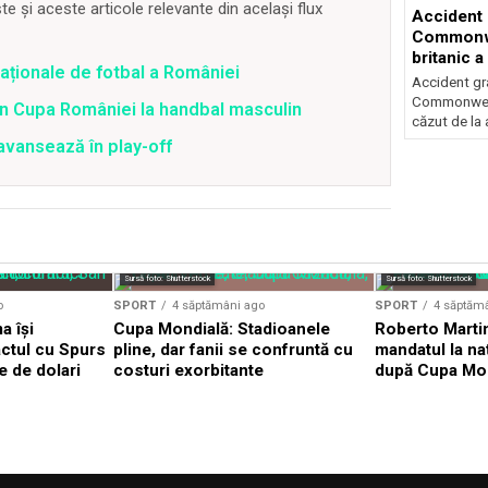
 și aceste articole relevante din același flux
Accident 
Commonwe
britanic a
naționale de fotbal a României
trei metri
Accident gra
Commonwealt
în Cupa României la handbal masculin
căzut de la 
 avansează în play-off
Sursă foto: Shutterstock
Sursă foto: Shutterstock
o
SPORT
4 săptămâni ago
SPORT
4 săptăm
 își
Cupa Mondială: Stadioanele
Roberto Martin
ctul cu Spurs
pline, dar fanii se confruntă cu
mandatul la na
e de dolari
costuri exorbitante
după Cupa Mo