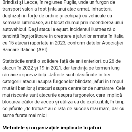
Brindisi și Lecce, în regiunea Puglia, unde un furgon de
transport valori a fost ținta unui atac armat. Infractorii,
deghizați în forțe de ordine și echipați cu vehicule cu
semnale luminoase, au blocat drumul prin incendierea unui
autovehicul. Deși atacul a eșuat, incidentul ilustrează o
tendință îngrijorătoare în creștere a jafurilor armate în Italia,
cu 15 atacuri raportate în 2023, conform datelor Asociației
Bancare Italiene (ABI).
Statisticile arată o scădere față de anii anteriori, cu 26 de
atacuri în 2022 și 19 în 2021, dar tendința pe termen lung
rămâne imprevizibilă. Jafurile sunt clasificate în trei
categorii: atacuri asupra furgonelor blindate, jafuri în timpul
mutării banilor și atacuri asupra centrelor de numărare. Cele
mai riscante sunt atacurile asupra furgonelor, care implică
blocarea căilor de acces și utilizarea de explozibili, în timp
ce jafurile „de trotuar” au o rată de succes mai mare, dar cu
sume furate mai mici.
Metodele și organizațiile implicate în jafuri