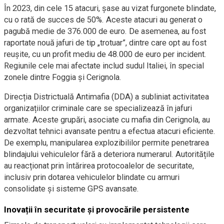
În 2023, din cele 15 atacuri, șase au vizat furgonete blindate,
cu o rată de succes de 50%. Aceste atacuri au generat o
pagubă medie de 376.000 de euro. De asemenea, au fost
raportate nouă jafuri de tip „trotuar”, dintre care opt au fost
reușite, cu un profit mediu de 48.000 de euro per incident.
Regiunile cele mai afectate includ sudul Italiei, în special
zonele dintre Foggia și Cerignola.
Direcția Districtuală Antimafia (DDA) a subliniat activitatea
organizațiilor criminale care se specializează în jafuri
armate. Aceste grupări, asociate cu mafia din Cerignola, au
dezvoltat tehnici avansate pentru a efectua atacuri eficiente.
De exemplu, manipularea explozibililor permite penetrarea
blindajului vehiculelor fără a deteriora numerarul. Autoritățile
au reacționat prin întărirea protocoalelor de securitate,
inclusiv prin dotarea vehiculelor blindate cu armuri
consolidate și sisteme GPS avansate.
Inovații în securitate și provocările persistente