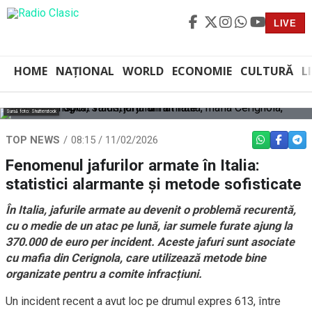
LIVE
HOME
NAȚIONAL
WORLD
ECONOMIE
CULTURĂ
L
Sursă foto: Shutterstock
TOP NEWS
08:15 / 11/02/2026
WHATSAPP
FACEBO
TEL
Fenomenul jafurilor armate în Italia:
statistici alarmante și metode sofisticate
În Italia, jafurile armate au devenit o problemă recurentă,
cu o medie de un atac pe lună, iar sumele furate ajung la
370.000 de euro per incident. Aceste jafuri sunt asociate
cu mafia din Cerignola, care utilizează metode bine
organizate pentru a comite infracțiuni.
Un incident recent a avut loc pe drumul expres 613, între