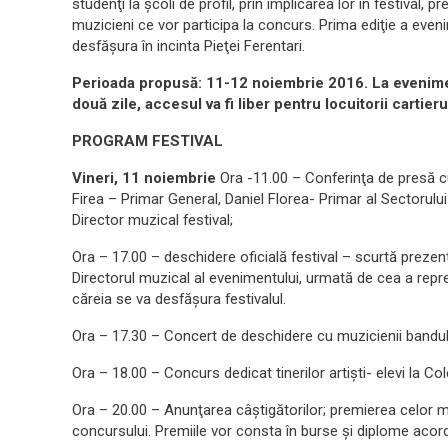
studenţi la şcoli de profil, prin implicarea lor în festival
muzicieni ce vor participa la concurs. Prima ediţie a even
desfăşura în incinta Pieţei Ferentari.
Perioada propusă: 11-12 noiembrie 2016. La evenime
două zile, accesul va fi liber pentru locuitorii cartieru
PROGRAM FESTIVAL
Vineri, 11 noiembrie
Ora -11.00 – Conferinţa de presă cu
Firea – Primar General, Daniel Florea- Primar al Sectorul
Director muzical festival;
Ora – 17.00 – deschidere oficială festival – scurtă prez
Directorul muzical al evenimentului, urmată de cea a repre
căreia se va desfăşura festivalul.
Ora – 17.30 – Concert de deschidere cu muzicienii bandu
Ora – 18.00 – Concurs dedicat tinerilor artişti- elevi la Col
Ora – 20.00 – Anunţarea câştigătorilor; premierea celor mai 
concursului. Premiile vor consta în burse şi diplome acor