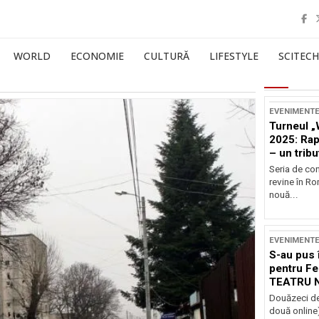
WORLD
ECONOMIE
CULTURĂ
LIFESTYLE
SCITECH
EVENIMENT
Turneul „
2025: Ra
– un tribu
și Occide
Seria de co
revine în R
nouă...
EVENIMENT
S-au pus 
pentru Fe
TEATRU 
Douăzeci de
două online