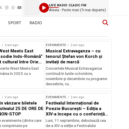
LIVE RADIO CLASIC FM
Alexia - Peste mari (?i mai departe)
SPORT
RADIO
E
2 ani ago
EVENIMENTE
2 ani ago
West Meets East
Musical Extravaganza – cu
psodie Indo-Română”
tenorul Ștefan von Korch și
t cultural între Orient
invitați de marcă
nt
ncerte West Meets East
Concertele Musical Extravaganza
omânia în 2025 cu o
continuă în lunile octombrie,
noiembrie şi decembrie cu programe
deosebite, cu...
E
2 ani ago
EVENIMENTE
2 ani ago
în vânzare biletele
Festivalul Internațional de
stivalul 25 DE ORE DE
Poezie București – Ediția a
NON-STOP
XIV-a începe cu o conferință
despre limba română
 evenimente (dintre care
Luni, 11 septembrie, debutează cea
susținută de Marco Lucchesi
) comprimate pe
de-a XIV-a ediție a Festivalului