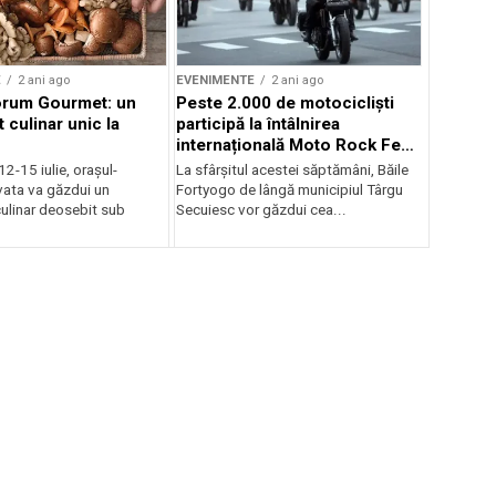
E
2 ani ago
EVENIMENTE
2 ani ago
orum Gourmet: un
Peste 2.000 de motocicliști
 culinar unic la
participă la întâlnirea
internațională Moto Rock Fest
la Băile Fortyogo
12-15 iulie, orașul-
La sfârșitul acestei săptămâni, Băile
vata va găzdui un
Fortyogo de lângă municipiul Târgu
ulinar deosebit sub
Secuiesc vor găzdui cea...