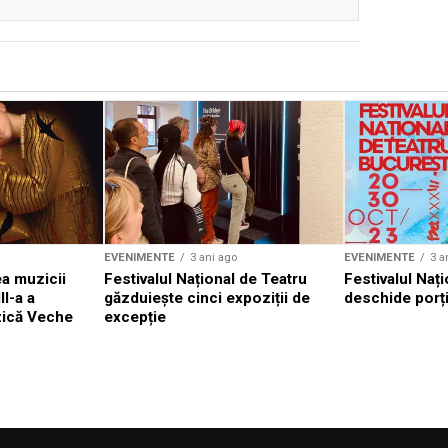
EVENIMENTE
3 ani ago
EVENIMENTE
3 a
a muzicii
Festivalul Național de Teatru
Festivalul Nați
II-a a
găzduiește cinci expoziții de
deschide porți
zică Veche
excepție