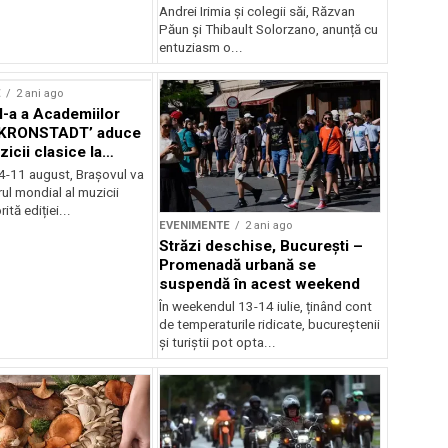
Andrei Irimia și colegii săi, Răzvan
Păun și Thibault Solorzano, anunță cu
entuziasm o...
E
2 ani ago
II-a a Academiilor
KRONSTADT’ aduce
zicii clasice la
 4-11 august, Brașovul va
ul mondial al muzicii
ită ediției...
EVENIMENTE
2 ani ago
Străzi deschise, București –
Promenadă urbană se
suspendă în acest weekend
În weekendul 13-14 iulie, ținând cont
de temperaturile ridicate, bucureștenii
și turiștii pot opta...