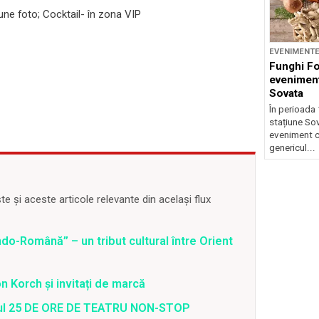
iune foto; Cocktail- în zona VIP
EVENIMENT
Funghi F
eveniment
Sovata
În perioada 
stațiune So
eveniment c
genericul...
 și aceste articole relevante din același flux
o-Română” – un tribut cultural între Orient
 Korch și invitați de marcă
valul 25 DE ORE DE TEATRU NON-STOP