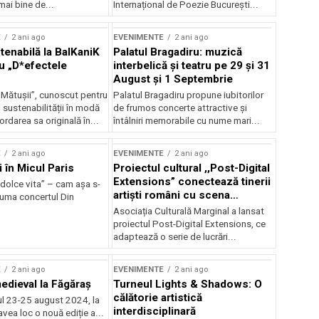
mai bine de...
Internațional de Poezie București...
E
2 ani ago
EVENIMENTE
2 ani ago
enabilă la BalKaniK
Palatul Bragadiru: muzică
cu „D*efectele
interbelică şi teatru pe 29 şi 31
August şi 1 Septembrie
 Mătușii”, cunoscut pentru
Palatul Bragadiru propune iubitorilor
sustenabilității în modă
de frumos concerte attractive şi
ordarea sa originală în...
întâlniri memorabile cu nume mari...
E
2 ani ago
EVENIMENTE
2 ani ago
i în Micul Paris
Proiectul cultural ,,Post-Digital
Extensions” conectează tinerii
dolce vita” – cam așa s-
artiști români cu scena
zuma concertul Din
internațională
Asociația Culturală Marginal a lansat
proiectul Post-Digital Extensions, ce
adaptează o serie de lucrări...
E
2 ani ago
EVENIMENTE
2 ani ago
medieval la Făgăraș
Turneul Lights & Shadows: O
călătorie artistică
l 23-25 august 2024, la
interdisciplinară
vea loc o nouă ediție a...