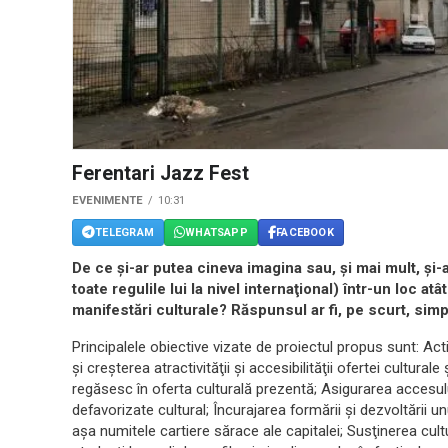
Ferentari Jazz Fest
EVENIMENTE
10:31
TELEGRAM
WHATSAPP
FACEBOOK
De ce şi-ar putea cineva imagina sau, şi mai mult, şi
toate regulile lui la nivel internaţional) într-un loc 
manifestări culturale? Răspunsul ar fi, pe scurt, simp
Principalele obiective vizate de proiectul propus sunt: Acti
şi creşterea atractivităţii şi accesibilităţii ofertei cultural
regăsesc în oferta culturală prezentă; Asigurarea accesului 
defavorizate cultural; Încurajarea formării şi dezvoltării u
aşa numitele cartiere sărace ale capitalei; Susţinerea culturii