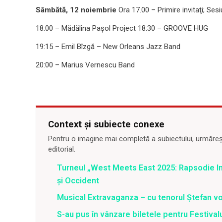
Sâmbătă, 12 noiembrie
Ora 17.00 – Primire invitaţi; Ses
18:00 – Mădălina Paşol Project 18:30 – GROOVE HUG
19:15 – Emil Bîzgă – New Orleans Jazz Band
20:00 – Marius Vernescu Band
Context și subiecte conexe
Pentru o imagine mai completă a subiectului, urmărește
editorial.
Turneul „West Meets East 2025: Rapsodie Ind
și Occident
Musical Extravaganza – cu tenorul Ștefan von
S-au pus în vânzare biletele pentru Festi