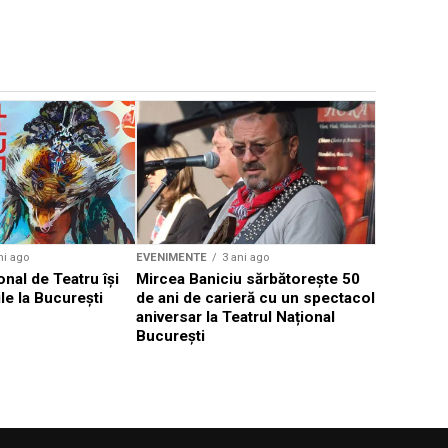
EVENIMENTE
Weekend c
Teatru la 
eveniment
ni ago
EVENIMENTE
3 ani ago
onal de Teatru își
Mircea Baniciu sărbătorește 50
le la București
de ani de carieră cu un spectacol
aniversar la Teatrul Național
București