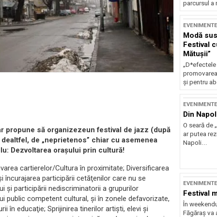
parcursul a 
EVENIMENT
Modă sust
Festival 
Mătușii”
„D*efectele
promovarea 
și pentru ab
EVENIMENT
Din Napol
O seară de „
-ar propune să organizezeun festival de jazz (după
ar putea re
atât dealtfel, de „neprietenos” chiar cu asemenea
Napoli...
lu: Dezvoltarea oraşului prin cultură!
varea cartierelor/Cultura în proximitate; Diversificarea
e şi încurajarea participării cetăţenilor care nu se
EVENIMENT
şi participării nediscriminatorii a grupurilor
Festival 
nui public competent cultural, şi în zonele defavorizate,
În weekendu
 în educaţie; Sprijinirea tinerilor artişti, elevi şi
Făgăraș va a