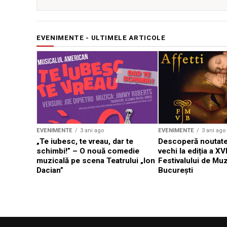
EVENIMENTE - ULTIMELE ARTICOLE
EVENIMENTE
3 ani ago
EVENIMENTE
3 ani ago
„Te iubesc, te vreau, dar te
Descoperă noutate
schimbi!” – O nouă comedie
vechi la ediția a XVI
muzicală pe scena Teatrului „Ion
Festivalului de Mu
Dacian”
București