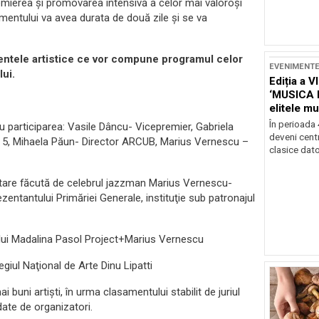
, premierea şi promovarea intensivă a celor mai valoroşi
imentului va avea durata de două zile şi se va
ntele artistice ce vor compune programul celor
EVENIMENT
lui.
Ediția a V
‘MUSICA 
elitele mu
Brașov
În perioada
 participarea: Vasile Dâncu- Vicepremier, Gabriela
deveni centr
ui 5, Mihaela Păun- Director ARCUB, Marius Vernescu –
clasice dator
entare făcută de celebrul jazzman Marius Vernescu-
zentantului Primăriei Generale, instituţie sub patronajul
lui Madalina Pasol Project+Marius Vernescu
egiul Naţional de Arte Dinu Lipatti
buni artişti, în urma clasamentului stabilit de juriul
date de organizatori.