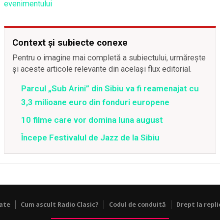
evenimentului
Context și subiecte conexe
Pentru o imagine mai completă a subiectului, urmărește
și aceste articole relevante din același flux editorial.
Parcul „Sub Arini” din Sibiu va fi reamenajat cu
3,3 milioane euro din fonduri europene
10 filme care vor domina luna august
Începe Festivalul de Jazz de la Sibiu
tate
Cum ascult Radio Clasic?
Codul de conduită
Drept la repli