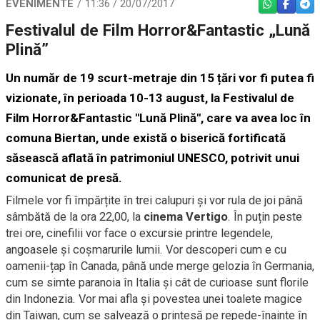
EVENIMENTE
11:36 / 20/07/2017
WHATSAPP
FACEBO
TEL
Festivalul de Film Horror&Fantastic „Lună
Plină”
Un număr de 19 scurt-metraje din 15 țări vor fi putea fi
vizionate, în perioada 10-13 august, la Festivalul de
Film Horror&Fantastic "Lună Plină", care va avea loc în
comuna Biertan, unde există o biserică fortificată
săsească aflată în patrimoniul UNESCO, potrivit unui
comunicat de presă.
Filmele vor fi împărțite în trei calupuri și vor rula de joi până
sâmbătă de la ora 22,00, la
cinema Vertigo
. În puțin peste
trei ore, cinefilii vor face o excursie printre legendele,
angoasele și coșmarurile lumii. Vor descoperi cum e cu
oamenii-țap în Canada, până unde merge gelozia în Germania,
cum se simte paranoia în Italia și cât de curioase sunt florile
din Indonezia. Vor mai afla și povestea unei toalete magice
din Taiwan, cum se salvează o prințesă pe repede-înainte în