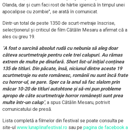
Olanda, dar și cum faci rost de hârtie igienică în timpul unei
apocalipse cu zombie", se arată în comunicat.
Dintr-un total de peste 1350 de scurt-metraje înscrise,
selecționerul și criticul de film Cătălin Mesaru a afirmat că a
ales cu greu 19.
"
A fost o sarcină absolut rudă cu nebunia să aleg doar
câteva scurtmetraje pentru cele trei calupuri. Au rămas
extrem de multe pe dinafară. Short list-ul inițial conținea
135 de titluri. Din păcate, însă, niciunul dintre aceste 19
scurtmetraje nu este românesc, românii nu sunt încă frate
cu horror-ul, se pare. Sper ca la anul să fac slalom prin
măcar 10-20 de titluri autohtone și să-mi pun probleme
apropo de câte scurtmetraje horror românești sunt prea
multe într-un calup
"
, a spus Cătălin Mesaru, potrivit
comunicatului de presă.
Lista completă a filmelor din festival se poate consulta pe
site-ul
www.lunaplinafestival.ro
sau pe
pagina de facebook a