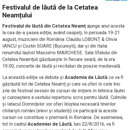
Festivalul de lăută de la Cetatea
Neamțului
Festivalul de lăută din Cetatea Neamț
ajunge anul acesta
la cea de-a șasea ediție, având oaspeți, în perioada 19-21
august, muzicieni din România: Claudiu LOBONȚ & Olivia
IANCU și Costin SOARE (București), dar și din Italia:
renumitul lautist Massimo MARCHESE. Sala Sfatului din
Cetatea Neamțuli găzduiește în fiecare seară, de la ora
19.00, concerte de lăută și recitaluri de poezie medievală.
La această ediție va debuta și
Academia de Lăută
ce va fi
găzduită tot de Cetatea Neamț și care va oferi în cele trei
zile de festival sesiuni de cursuri de inițiere în tehnica lăutei
și cunoaștere a vastului repertoriu scris pentru lăută. Cuhniile
și Iatacul Domnițelor vor oferi liniștea necesară tinerilor
chitariști români (elevi și studenți) ce participă la aceste
cursuri ce constituie o premieră în România. De asemenea,
tot în cadrul
Academiei de Lăută
, luni 22/8/2016, va fi