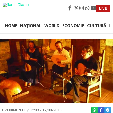
LIVE
HOME
NAȚIONAL
WORLD
ECONOMIE
CULTURĂ
L
EVENIMENTE
12:09 / 17/08/2016
WHATSAPP
FACEBO
TEL