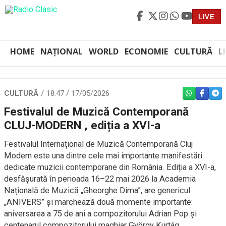
LIVE
HOME
NAȚIONAL
WORLD
ECONOMIE
CULTURĂ
L
CULTURĂ
18:47 / 17/05/2026
WHATSAPP
FACEBO
TEL
Festivalul de Muzică Contemporană
CLUJ-MODERN , ediția a XVI-a
Festivalul Internațional de Muzică Contemporană Cluj
Modern
este una dintre cele mai importante manifestări
dedicate muzicii contemporane din România. Ediția a XVI-a,
desfășurată în perioada 16–22 mai 2026 la
Academia
Națională de Muzică „Gheorghe Dima”
, are genericul
„ANIVERS” și marchează două momente importante:
aniversarea a 75 de ani a compozitorului Adrian Pop și
centenarul compozitorului maghiar György Kurtág.