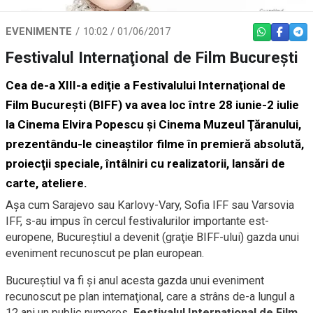
EVENIMENTE
10:02 / 01/06/2017
WHATSAPP
FACEBO
TEL
Festivalul Internaţional de Film Bucureşti
Cea de-a XIII-a ediţie a Festivalului Internaţional de
Film Bucureşti (BIFF) va avea loc între 28 iunie-2 iulie
la Cinema Elvira Popescu şi Cinema Muzeul Ţăranului,
prezentându-le cineaştilor filme în premieră absolută,
proiecţii speciale, întâlniri cu realizatorii, lansări de
carte, ateliere.
Aşa cum Sarajevo sau Karlovy-Vary, Sofia IFF sau Varsovia
IFF, s-au impus în cercul festivalurilor importante est-
europene, Bucureştiul a devenit (graţie BIFF-ului) gazda unui
eveniment recunoscut pe plan european.
Bucureştiul va fi şi anul acesta gazda unui eveniment
recunoscut pe plan internaţional, care a strâns de-a lungul a
12 ani un public numeros.
Festivalul Internaţional de Film