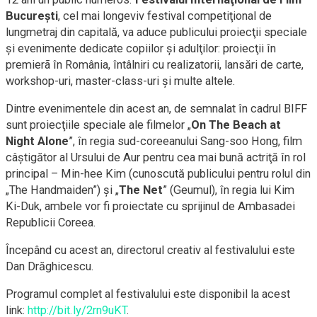
Bucureşti
, cel mai longeviv festival competiţional de
lungmetraj din capitală, va aduce publicului proiecţii speciale
şi evenimente dedicate copiilor şi adulţilor: proiecţii în
premierã în România, întâlniri cu realizatorii, lansări de carte,
workshop-uri, master-class-uri şi multe altele.
Dintre evenimentele din acest an, de semnalat în cadrul BIFF
sunt proiecţiile speciale ale filmelor „
On The Beach at
Night Alone
”, în regia sud-coreeanului Sang-soo Hong, film
câştigător al Ursului de Aur pentru cea mai bună actriţă în rol
principal – Min-hee Kim (cunoscută publicului pentru rolul din
„The Handmaiden”) şi „
The Net
” (Geumul), în regia lui Kim
Ki-Duk, ambele vor fi proiectate cu sprijinul de Ambasadei
Republicii Coreea.
Începând cu acest an, directorul creativ al festivalului este
Dan Drăghicescu.
Programul complet al festivalului este disponibil la acest
link:
http://bit.ly/2rn9uKT
.