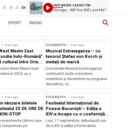
LIVE RADIO CLASIC FM
Chicago - Will You Still Love Me?
SPORT
RADIO
E
2 ani ago
EVENIMENTE
2 ani ago
West Meets East
Musical Extravaganza – cu
psodie Indo-Română”
tenorul Ștefan von Korch și
t cultural între Orient
invitați de marcă
nt
ncerte West Meets East
Concertele Musical Extravaganza
omânia în 2025 cu o
continuă în lunile octombrie,
noiembrie şi decembrie cu programe
deosebite, cu...
E
2 ani ago
EVENIMENTE
2 ani ago
în vânzare biletele
Festivalul Internațional de
stivalul 25 DE ORE DE
Poezie București – Ediția a
NON-STOP
XIV-a începe cu o conferință
despre limba română
 evenimente (dintre care
Luni, 11 septembrie, debutează cea
susținută de Marco Lucchesi
) comprimate pe
de-a XIV-a ediție a Festivalului