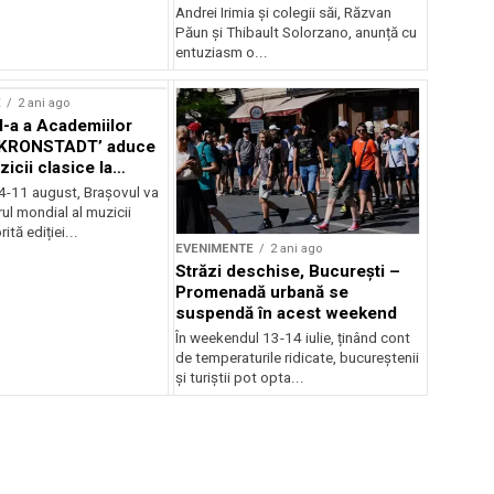
Andrei Irimia și colegii săi, Răzvan
Păun și Thibault Solorzano, anunță cu
entuziasm o...
E
2 ani ago
II-a a Academiilor
KRONSTADT’ aduce
zicii clasice la
 4-11 august, Brașovul va
ul mondial al muzicii
ită ediției...
EVENIMENTE
2 ani ago
Străzi deschise, București –
Promenadă urbană se
suspendă în acest weekend
În weekendul 13-14 iulie, ținând cont
de temperaturile ridicate, bucureștenii
și turiștii pot opta...