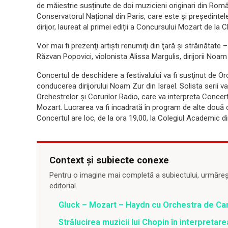
de măiestrie susținute de doi muzicieni originari din Român
Conservatorul Național din Paris, care este și președintele j
dirijor, laureat al primei ediții a Concursului Mozart de la Cl
Vor mai fi prezenţi artişti renumiţi din ţară şi străinătate 
Răzvan Popovici, violonista Alissa Margulis, dirijorii Noam
Concertul de deschidere a festivalului va fi susţinut de Or
conducerea dirijorului Noam Zur din Israel. Solista serii v
Orchestrelor şi Corurilor Radio, care va interpreta Conc
Mozart. Lucrarea va fi incadrată în program de alte două cr
Concertul are loc, de la ora 19,00, la Colegiul Academic d
Context și subiecte conexe
Pentru o imagine mai completă a subiectului, urmărește
editorial.
Gluck – Mozart – Haydn cu Orchestra de C
Strălucirea muzicii lui Chopin în interpretar