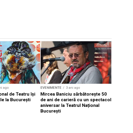
EVENIMENTE
Weekend c
Teatru la 
eveniment
ni ago
EVENIMENTE
3 ani ago
onal de Teatru își
Mircea Baniciu sărbătorește 50
le la București
de ani de carieră cu un spectacol
aniversar la Teatrul Național
București