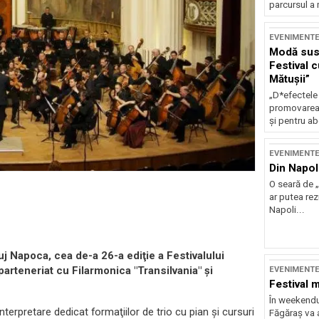
parcursul a 
EVENIMENT
Modă sust
Festival 
Mătușii”
„D*efectele
promovarea 
și pentru ab
EVENIMENT
Din Napol
O seară de „
ar putea re
Napoli...
j Napoca, cea de-a 26-a ediţie a Festivalului
arteneriat cu Filarmonica "Transilvania" şi
EVENIMENT
Festival 
În weekendu
terpretare dedicat formaţiilor de trio cu pian şi cursuri
Făgăraș va a