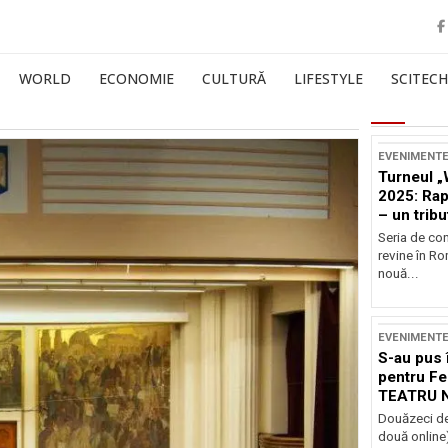
WORLD
ECONOMIE
CULTURĂ
LIFESTYLE
SCITECH
EVENIMENT
Turneul „
2025: Ra
– un tribu
și Occide
Seria de co
revine în R
nouă...
EVENIMENT
S-au pus 
pentru Fe
TEATRU 
Douăzeci de
două online