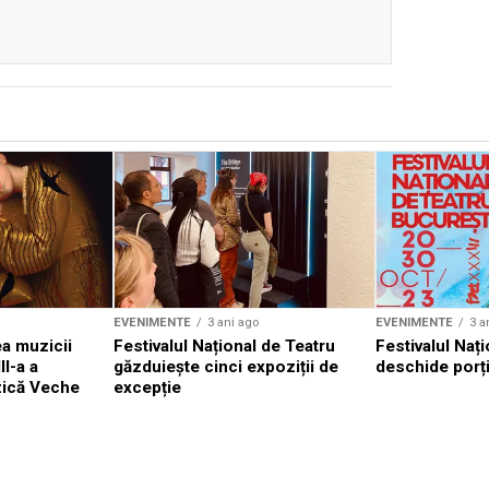
EVENIMENTE
3 ani ago
EVENIMENTE
3 a
a muzicii
Festivalul Național de Teatru
Festivalul Nați
II-a a
găzduiește cinci expoziții de
deschide porți
zică Veche
excepție