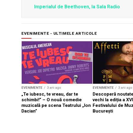
Imperialul de Beethoven, la Sala Radio
EVENIMENTE - ULTIMELE ARTICOLE
EVENIMENTE
3 ani ago
EVENIMENTE
3 ani ago
„Te iubesc, te vreau, dar te
Descoperă noutate
schimbi!” – O nouă comedie
vechi la ediția a XVI
muzicală pe scena Teatrului „Ion
Festivalului de Mu
Dacian”
București