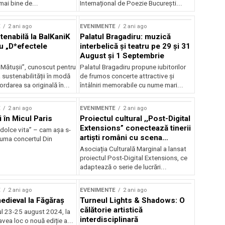
mai bine de...
Internațional de Poezie București...
E
2 ani ago
EVENIMENTE
2 ani ago
enabilă la BalKaniK
Palatul Bragadiru: muzică
cu „D*efectele
interbelică şi teatru pe 29 şi 31
August şi 1 Septembrie
 Mătușii”, cunoscut pentru
Palatul Bragadiru propune iubitorilor
sustenabilității în modă
de frumos concerte attractive şi
ordarea sa originală în...
întâlniri memorabile cu nume mari...
E
2 ani ago
EVENIMENTE
2 ani ago
i în Micul Paris
Proiectul cultural ,,Post-Digital
Extensions” conectează tinerii
dolce vita” – cam așa s-
artiști români cu scena
zuma concertul Din
internațională
Asociația Culturală Marginal a lansat
proiectul Post-Digital Extensions, ce
adaptează o serie de lucrări...
E
2 ani ago
EVENIMENTE
2 ani ago
medieval la Făgăraș
Turneul Lights & Shadows: O
călătorie artistică
l 23-25 august 2024, la
interdisciplinară
vea loc o nouă ediție a...