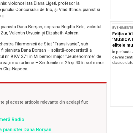
ia: violoncelista Diana Ligeti, profesor la
uriului Concursului de trio, și Vlad Iftinca, pianist și
uj.
– pianista Dana Borşan, soprana Brigitta Kele, violistul
EVENIMENT
 Zur, Valentin Uryupin și Elizabeth Askren.
Ediția a V
‘MUSICA 
chestra Filarmonicii de Stat "Transilvania", sub
elitele mu
a fi pianista Dana Borşan – solistă-concertistă a
Brașov
În perioada
ertul nr. 9 KV 271 în Mi bemol major "Jeunehomme" de
deveni centr
eaţii mozartiene – Simfoniile nr. 25 şi 40 în sol minor.
clasice dator
in Cluj-Napoca.
 și aceste articole relevante din același flux
amerã Radio
ea pianistei Dana Borșan