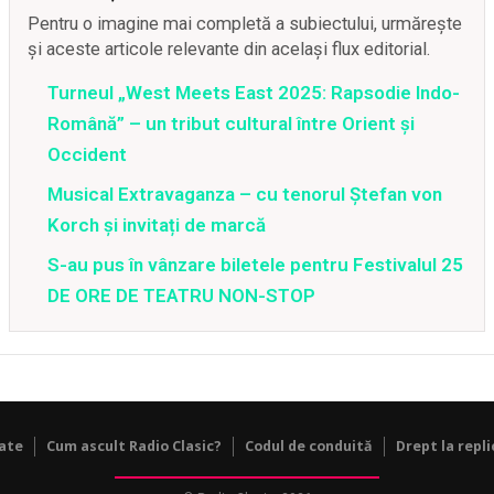
Pentru o imagine mai completă a subiectului, urmărește
și aceste articole relevante din același flux editorial.
Turneul „West Meets East 2025: Rapsodie Indo-
Română” – un tribut cultural între Orient și
Occident
Musical Extravaganza – cu tenorul Ștefan von
Korch și invitați de marcă
S-au pus în vânzare biletele pentru Festivalul 25
DE ORE DE TEATRU NON-STOP
tate
Cum ascult Radio Clasic?
Codul de conduită
Drept la repli