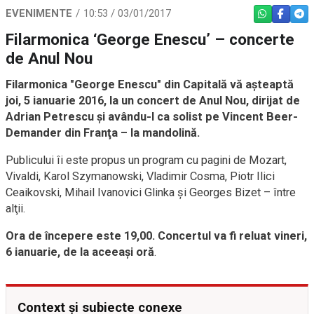
EVENIMENTE
10:53 / 03/01/2017
WHATSAPP
FACEBO
TEL
Filarmonica ‘George Enescu’ – concerte
de Anul Nou
Filarmonica "George Enescu" din Capitală vă aşteaptă
joi, 5 ianuarie 2016, la un concert de Anul Nou, dirijat de
Adrian Petrescu şi avându-l ca solist pe Vincent Beer-
Demander din Franţa – la mandolină.
Publicului îi este propus un program cu pagini de Mozart,
Vivaldi, Karol Szymanowski, Vladimir Cosma, Piotr Ilici
Ceaikovski, Mihail Ivanovici Glinka şi Georges Bizet – între
alţii.
Ora de începere este 19,00. Concertul va fi reluat vineri,
6 ianuarie, de la aceeaşi oră
.
Context și subiecte conexe