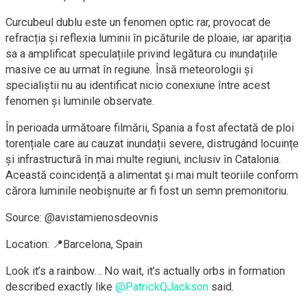
Curcubeul dublu este un fenomen optic rar, provocat de
refracția și reflexia luminii în picăturile de ploaie, iar apariția
sa a amplificat speculațiile privind legătura cu inundațiile
masive ce au urmat în regiune. Însă meteorologii și
specialiștii nu au identificat nicio conexiune între acest
fenomen și luminile observate.
În perioada următoare filmării, Spania a fost afectată de ploi
torențiale care au cauzat inundații severe, distrugând locuințe
și infrastructură în mai multe regiuni, inclusiv în Catalonia.
Această coincidență a alimentat și mai mult teoriile conform
cărora luminile neobișnuite ar fi fost un semn premonitoriu.
Source: @avistamienosdeovnis
Location: 📍Barcelona, Spain
Look it’s a rainbow… No wait, it’s actually orbs in formation
described exactly like
@PatrickQJackson
said.