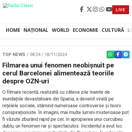
LIVE
HOME
NAȚIONAL
WORLD
ECONOMIE
CULTURĂ
L
TOP NEWS
08:24 / 18/11/2024
WHATSAPP
FACEBO
TEL
Filmarea unui fenomen neobișnuit pe
cerul Barcelonei alimentează teoriile
despre OZN-uri
O filmare recentă, realizată cu câteva zile înainte de
inundațiile devastatoare din Spania, a devenit virală pe
rețelele sociale, stârnind numeroase controverse și teorii
conspiraționiste. În imagini, mai multe lumini misterioase pot
fi văzute zburând rapid pe cer, în apropierea unui curcubeu
dublu, un fenomen rar și spectaculos. Incidentul a avut loc