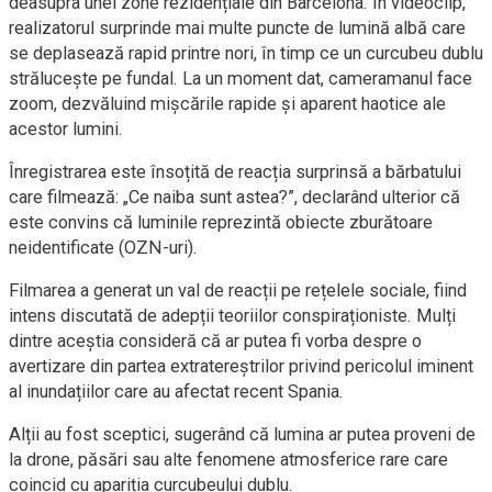
deasupra unei zone rezidențiale din Barcelona. În videoclip,
realizatorul surprinde mai multe puncte de lumină albă care
se deplasează rapid printre nori, în timp ce un curcubeu dublu
strălucește pe fundal. La un moment dat, cameramanul face
zoom, dezvăluind mișcările rapide și aparent haotice ale
acestor lumini.
Înregistrarea este însoțită de reacția surprinsă a bărbatului
care filmează: „Ce naiba sunt astea?”, declarând ulterior că
este convins că luminile reprezintă obiecte zburătoare
neidentificate (OZN-uri).
Filmarea a generat un val de reacții pe rețelele sociale, fiind
intens discutată de adepții teoriilor conspiraționiste. Mulți
dintre aceștia consideră că ar putea fi vorba despre o
avertizare din partea extratereștrilor privind pericolul iminent
al inundațiilor care au afectat recent Spania.
Alții au fost sceptici, sugerând că lumina ar putea proveni de
la drone, păsări sau alte fenomene atmosferice rare care
coincid cu apariția curcubeului dublu.