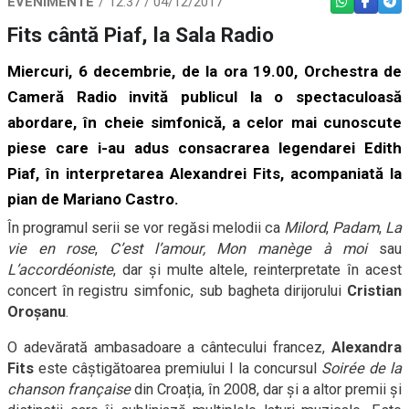
EVENIMENTE
12:37 / 04/12/2017
WHATSAPP
FACEBO
TEL
Fits cântă Piaf, la Sala Radio
Miercuri, 6 decembrie, de la ora 19.00
,
Orchestra de
Cameră Radio
invită publicul la o spectaculoasă
abordare, în cheie simfonică, a celor mai cunoscute
piese care i-au adus consacrarea legendarei Edith
Piaf, în interpretarea
Alexandrei Fits
, acompaniată la
pian de
Mariano Castro
.
În programul serii se vor regăsi melodii ca
Milord
,
Padam
,
La
vie en rose
,
C
’est l’amour, Mon manège à moi
sau
L’accordéoniste
, dar și multe altele
, reinterpretate în acest
concert în registru simfonic, sub bagheta dirijorului
Cristian
Oroșanu
.
O adevărată ambasadoare a cântecului francez,
Alexandra
Fits
este câștigătoarea premiului I la concursul
Soirée de la
chanson française
din Croația, în 2008, dar și a altor premii și