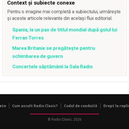
Context și subiecte conexe
Pentru o imagine mai completă a subiectului, urmărește
și aceste articole relevante din același flux editorial.
Spania, la un pas de titlul mondial după golul lui
Ferran Torres
Marea Britanie se pregătește pentru
schimbarea de guvern
Concertele săptămânii la Sala Radio
tate
Cum ascult Radio Clasic?
Codul de conduită
Drept la repli
© Radio Clasic, 2026