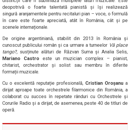
distincții care îi subliniază multiplele laturi muzicale. Este
deopotrivă o foarte talentată pianistă și își realizează
singură aranjamentele pentru recitaluri pian – voce, o formulă
în care este foarte apreciată, atât în România, cât și pe
scenele internaționale.
De origine argentiniană, stabilit din 2013 în România și
cunoscut publicului român și ca urmare a turneelor
Vă place
tango?,
susținute alături de Răzvan Suma și Analia Selis,
Mariano Castro
este un muzician complex – pianist,
chitarist, orchestrator și solist sau membru în diferite
formații muzicale.
Cu o excelentă reputație profesională,
Cristian Oroșanu
a
dirijat aproape toate orchestrele filarmonice din România, a
colaborat cu succes în repetate rânduri cu Orchestrele și
Corurile Radio și a dirijat, de asemenea, peste 40 de titluri de
operă.