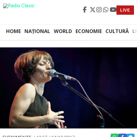
LIVE
HOME
NAȚIONAL
WORLD
ECONOMIE
CULTURĂ
L