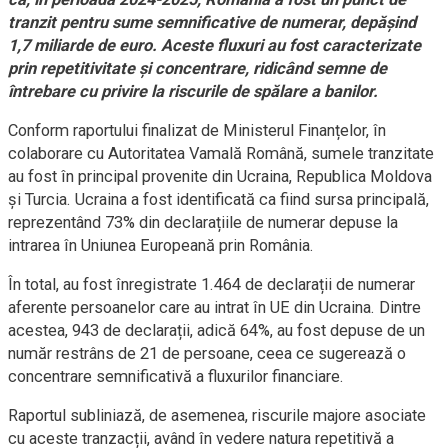
tranzit pentru sume semnificative de numerar, depășind
1,7 miliarde de euro. Aceste fluxuri au fost caracterizate
prin repetitivitate și concentrare, ridicând semne de
întrebare cu privire la riscurile de spălare a banilor.
Conform raportului finalizat de Ministerul Finanțelor, în
colaborare cu Autoritatea Vamală Română, sumele tranzitate
au fost în principal provenite din Ucraina, Republica Moldova
și Turcia. Ucraina a fost identificată ca fiind sursa principală,
reprezentând 73% din declarațiile de numerar depuse la
intrarea în Uniunea Europeană prin România.
În total, au fost înregistrate 1.464 de declarații de numerar
aferente persoanelor care au intrat în UE din Ucraina. Dintre
acestea, 943 de declarații, adică 64%, au fost depuse de un
număr restrâns de 21 de persoane, ceea ce sugerează o
concentrare semnificativă a fluxurilor financiare.
Raportul subliniază, de asemenea, riscurile majore asociate
cu aceste tranzacții, având în vedere natura repetitivă a