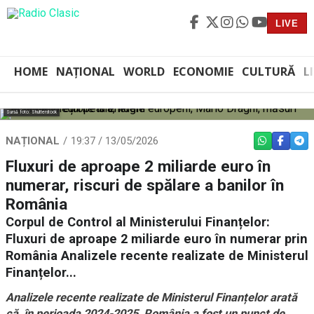
LIVE
HOME
NAȚIONAL
WORLD
ECONOMIE
CULTURĂ
L
Sursă foto: Shutterstock
NAȚIONAL
19:37 / 13/05/2026
WHATSAPP
FACEBO
TEL
Fluxuri de aproape 2 miliarde euro în
numerar, riscuri de spălare a banilor în
România
Corpul de Control al Ministerului Finanțelor:
Fluxuri de aproape 2 miliarde euro în numerar prin
România Analizele recente realizate de Ministerul
Finanțelor...
Analizele recente realizate de Ministerul Finanțelor arată
că, în perioada 2024-2025, România a fost un punct de