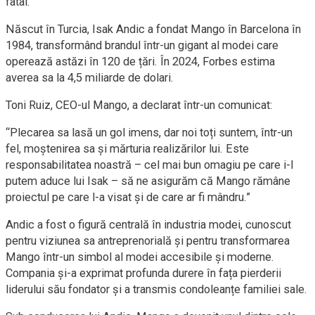
fatal.
Născut în Turcia, Isak Andic a fondat Mango în Barcelona în
1984, transformând brandul într-un gigant al modei care
operează astăzi în 120 de țări. În 2024, Forbes estima
averea sa la 4,5 miliarde de dolari.
Toni Ruiz, CEO-ul Mango, a declarat într-un comunicat:
“Plecarea sa lasă un gol imens, dar noi toți suntem, într-un
fel, moștenirea sa și mărturia realizărilor lui. Este
responsabilitatea noastră – cel mai bun omagiu pe care i-l
putem aduce lui Isak – să ne asigurăm că Mango rămâne
proiectul pe care l-a visat și de care ar fi mândru.”
Andic a fost o figură centrală în industria modei, cunoscut
pentru viziunea sa antreprenorială și pentru transformarea
Mango într-un simbol al modei accesibile și moderne.
Compania și-a exprimat profunda durere în fața pierderii
liderului său fondator și a transmis condoleanțe familiei sale.