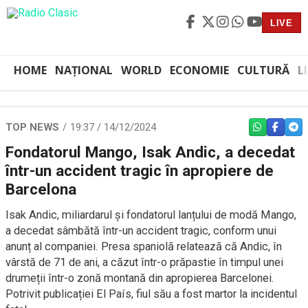
LIVE
HOME
NAȚIONAL
WORLD
ECONOMIE
CULTURĂ
L
TOP NEWS
19:37 / 14/12/2024
WHATSAPP
FACEBO
TEL
Fondatorul Mango, Isak Andic, a decedat
într-un accident tragic în apropiere de
Barcelona
Isak Andic, miliardarul și fondatorul lanțului de modă Mango,
a decedat sâmbătă într-un accident tragic, conform unui
anunț al companiei. Presa spaniolă relatează că Andic, în
vârstă de 71 de ani, a căzut într-o prăpastie în timpul unei
drumeții într-o zonă montană din apropierea Barcelonei.
Potrivit publicației El País, fiul său a fost martor la incidentul