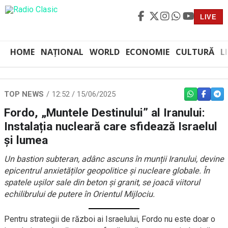
LIVE
HOME
NAȚIONAL
WORLD
ECONOMIE
CULTURĂ
L
TOP NEWS
12:52 / 15/06/2025
WHATSAPP
FACEBO
TEL
Fordo, „Muntele Destinului” al Iranului:
Instalația nucleară care sfidează Israelul
și lumea
Un bastion subteran, adânc ascuns în munții Iranului, devine
epicentrul anxietăților geopolitice și nucleare globale. În
spatele ușilor sale din beton și granit, se joacă viitorul
echilibrului de putere în Orientul Mijlociu.
Pentru strategii de război ai Israelului, Fordo nu este doar o