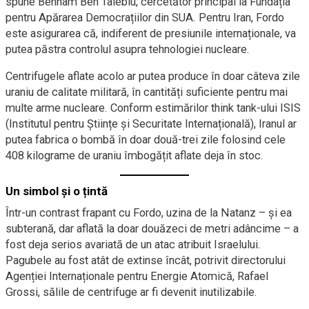
spune Behnam Ben Taleblu, cercetător principal la Fundația
pentru Apărarea Democrațiilor din SUA. Pentru Iran, Fordo
este asigurarea că, indiferent de presiunile internaționale, va
putea păstra controlul asupra tehnologiei nucleare.
Centrifugele aflate acolo ar putea produce în doar câteva zile
uraniu de calitate militară, în cantități suficiente pentru mai
multe arme nucleare. Conform estimărilor think tank-ului ISIS
(Institutul pentru Științe și Securitate Internațională), Iranul ar
putea fabrica o bombă în doar două-trei zile folosind cele
408 kilograme de uraniu îmbogățit aflate deja în stoc.
Un simbol și o țintă
Într-un contrast frapant cu Fordo, uzina de la Natanz – și ea
subterană, dar aflată la doar douăzeci de metri adâncime – a
fost deja serios avariată de un atac atribuit Israelului.
Pagubele au fost atât de extinse încât, potrivit directorului
Agenției Internaționale pentru Energie Atomică, Rafael
Grossi, sălile de centrifuge ar fi devenit inutilizabile.