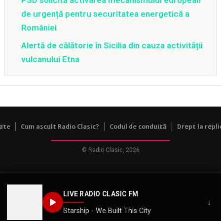
de urgență pentru securitatea energetică a
României
Alertă de călătorie în Sicilia din cauza activității
vulcanului Etna
tate
Cum ascult Radio Clasic?
Codul de conduită
Drept la repli
© Radio Clasic, 2026
LIVE RADIO CLASIC FM
↓
Starship - We Built This City