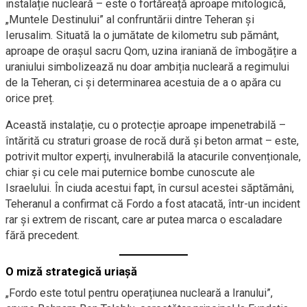
instalație nucleară – este o fortăreață aproape mitologică,
„Muntele Destinului” al confruntării dintre Teheran și
Ierusalim. Situată la o jumătate de kilometru sub pământ,
aproape de orașul sacru Qom, uzina iraniană de îmbogățire a
uraniului simbolizează nu doar ambiția nucleară a regimului
de la Teheran, ci și determinarea acestuia de a o apăra cu
orice preț.
Această instalație, cu o protecție aproape impenetrabilă –
întărită cu straturi groase de rocă dură și beton armat – este,
potrivit multor experți, invulnerabilă la atacurile convenționale,
chiar și cu cele mai puternice bombe cunoscute ale
Israelului. În ciuda acestui fapt, în cursul acestei săptămâni,
Teheranul a confirmat că Fordo a fost atacată, într-un incident
rar și extrem de riscant, care ar putea marca o escaladare
fără precedent.
O miză strategică uriașă
„Fordo este totul pentru operațiunea nucleară a Iranului”,