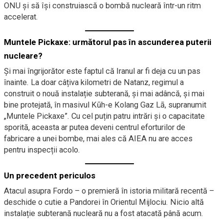
ONU și să își construiască o bombă nucleară într-un ritm
accelerat.
Muntele Pickaxe: următorul pas în ascunderea puterii
nucleare?
Și mai îngrijorător este faptul că Iranul ar fi deja cu un pas
înainte. La doar câțiva kilometri de Natanz, regimul a
construit o nouă instalație subterană, și mai adâncă, și mai
bine protejată, în masivul Kūh-e Kolang Gaz Lā, supranumit
„Muntele Pickaxe”. Cu cel puțin patru intrări și o capacitate
sporită, aceasta ar putea deveni centrul eforturilor de
fabricare a unei bombe, mai ales că AIEA nu are acces
pentru inspecții acolo.
Un precedent periculos
Atacul asupra Fordo – o premieră în istoria militară recentă –
deschide o cutie a Pandorei în Orientul Mijlociu. Nicio altă
instalație subterană nucleară nu a fost atacată până acum.