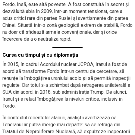
Fordo, însă, este altă poveste. A fost construită în secret și
dezvăluită abia în 2009, într-un moment tensionat, care a
adus critici rare din partea Rusiei și avertismente din partea
Chinei. Situată într-o zonă geologică extrem de stabilă, Fordo
nu doar că sfidează armele convenționale, dar și orice
încercare de a o neutraliza rapid.
Cursa cu timpul și cu diplomația
În 2015, în cadrul Acordului nuclear JCPOA, Iranul a fost de
acord să transforme Fordo într-un centru de cercetare, să
renunțe la îmbogățirea uraniului acolo și să permită inspecții
regulate. Dar totul s-a schimbat după retragerea unilaterală a
SUA din acord, în 2018, sub administrația Trump. De atunci,
Iranul și-a reluat îmbogățirea la niveluri critice, inclusiv în
Fordo.
În contextul recentelor atacuri, analiștii avertizează că
Teheranul ar putea merge mai departe: să se retragă din
Tratatul de Neproliferare Nucleară, să expulzeze inspectorii