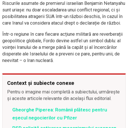
Riscurile asumate de premierul israelian Benjamin Netanyahu
sunt uriașe: nu doar escaladarea unui conflict regional, ci și
posibilitatea atragerii SUA într-un război deschis, în cazul în
care Iranul va considera atacul drept o declarație de război.
Într-o regiune în care fiecare acțiune militară are reverberații
geopolitice globale, Fordo devine astfel un simbol dublu: al
voinței Iranului de a merge până la capăt și al încercărilor
disperate ale Israelului de a preveni ce pare, pentru unii, de
neevitat – o Iran nucleară.
Context și subiecte conexe
Pentru o imagine mai completă a subiectului, urmărește
și aceste articole relevante din același flux editorial.
Gheorghe Piperea: Românii plătesc pentru
eșecul negocierilor cu Pfizer
PSD solicită activarea mecanismului european