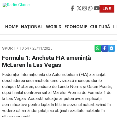
LIVE
HOME
NAȚIONAL
WORLD
ECONOMIE
CULTURĂ
L
SPORT
10:54 / 23/11/2025
WHATSAPP
FACEBO
TEL
Formula 1: Ancheta FIA amenință
McLaren la Las Vegas
Federația Internațională de Automobilism (FIA) a anunțat
deschiderea unei anchete care vizează monoposturile
echipei McLaren, conduse de Lando Norris și Oscar Piastri,
după finalul controversat al Marelui Premiu de Formula 1 de
la Las Vegas. Această situație ar putea avea implicații
semnificative pentru lupta la titlu în sezonul actual, având în
vedere că amândoi piloții au obținut rezultate notabile în
ultima perioadă.