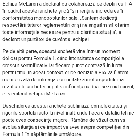
Echipa McLaren a declarat că colaborează pe deplin cu FIA
în cadrul acestei anchete și că își menține încrederea în
conformitatea monoposturilor sale. „Suntem dedicați
respectării tuturor reglementărilor și ne angajăm să oferim
toate informațiile necesare pentru a clarifica situația”, a
declarat un purtător de cuvânt al echipei.
Pe de altă parte, această anchetă vine într-un moment
delicat pentru Formula 1, când intensitatea competiției a
crescut semnificativ, iar fiecare punct contează în lupta
pentru titlu. În acest context, orice decizie a FIA va fi atent
monitorizată de întreaga comunitate a motorsportului, iar
rezultatele anchetei ar putea influența nu doar sezonul curent,
ci și viitorul echipei McLaren.
Deschiderea acestei anchete subliniază complexitatea și
rigorile sportului auto la nivel înalt, unde fiecare detaliu tehnic
poate avea consecințe majore. Rămâne de văzut cum va
evolua situația și ce impact va avea asupra competiției din
Formula 1 în săptămânile următoare.