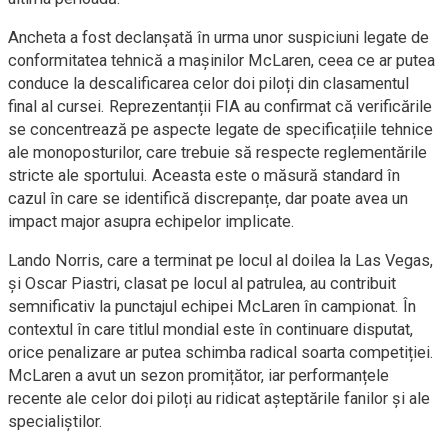
Ancheta a fost declanșată în urma unor suspiciuni legate de
conformitatea tehnică a mașinilor McLaren, ceea ce ar putea
conduce la descalificarea celor doi piloți din clasamentul
final al cursei. Reprezentanții FIA au confirmat că verificările
se concentrează pe aspecte legate de specificațiile tehnice
ale monoposturilor, care trebuie să respecte reglementările
stricte ale sportului. Aceasta este o măsură standard în
cazul în care se identifică discrepanțe, dar poate avea un
impact major asupra echipelor implicate.
Lando Norris, care a terminat pe locul al doilea la Las Vegas,
și Oscar Piastri, clasat pe locul al patrulea, au contribuit
semnificativ la punctajul echipei McLaren în campionat. În
contextul în care titlul mondial este în continuare disputat,
orice penalizare ar putea schimba radical soarta competiției.
McLaren a avut un sezon promițător, iar performanțele
recente ale celor doi piloți au ridicat așteptările fanilor și ale
specialiștilor.