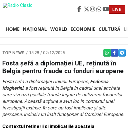
LIVE
HOME
NAȚIONAL
WORLD
ECONOMIE
CULTURĂ
L
TOP NEWS
18:28 / 02/12/2025
WHATSAPP
FACEBO
TEL
Fosta șefă a diplomației UE, reținută în
Belgia pentru fraude cu fonduri europene
Fosta șefă a diplomației Uniunii Europene,
Federica
Mogherini
, a fost reținută în Belgia în cadrul unei anchete
care vizează posibile fraude legate de utilizarea fondurilor
europene. Această acțiune a avut loc în contextul unei
investigații extinse, în care au fost implicate și alte
persoane, inclusiv un înalt funcționar al Comisiei Europene.
Contextul reținerii și implicațiile acesteia