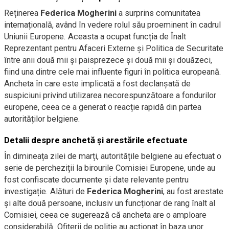
Reținerea
Federica Mogherini
a surprins comunitatea
internațională, având în vedere rolul său proeminent în cadrul
Uniunii Europene. Aceasta a ocupat funcția de Înalt
Reprezentant pentru Afaceri Externe și Politica de Securitate
între anii două mii și paisprezece și două mii și douăzeci,
fiind una dintre cele mai influente figuri în politica europeană.
Ancheta în care este implicată a fost declanșată de
suspiciuni privind utilizarea necorespunzătoare a fondurilor
europene, ceea ce a generat o reacție rapidă din partea
autorităților belgiene.
Detalii despre anchetă și arestările efectuate
În dimineața zilei de marți, autoritățile belgiene au efectuat o
serie de percheziții la birourile Comisiei Europene, unde au
fost confiscate documente și date relevante pentru
investigație. Alături de
Federica Mogherini
, au fost arestate
și alte două persoane, inclusiv un funcționar de rang înalt al
Comisiei, ceea ce sugerează că ancheta are o amploare
considerabilă. Ofițerii de poliție au acționat în baza unor