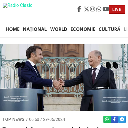
LIVE
HOME
NAȚIONAL
WORLD
ECONOMIE
CULTURĂ
L
TOP NEWS
06:50 / 29/05/2024
WHATSAPP
FACEBO
TEL