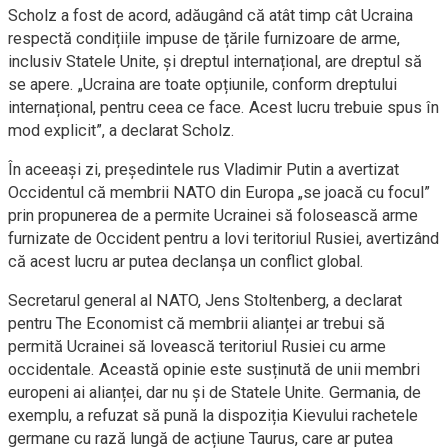
Scholz a fost de acord, adăugând că atât timp cât Ucraina
respectă condițiile impuse de țările furnizoare de arme,
inclusiv Statele Unite, și dreptul internațional, are dreptul să
se apere. „Ucraina are toate opțiunile, conform dreptului
internațional, pentru ceea ce face. Acest lucru trebuie spus în
mod explicit”, a declarat Scholz.
În aceeași zi, președintele rus Vladimir Putin a avertizat
Occidentul că membrii NATO din Europa „se joacă cu focul”
prin propunerea de a permite Ucrainei să folosească arme
furnizate de Occident pentru a lovi teritoriul Rusiei, avertizând
că acest lucru ar putea declanșa un conflict global.
Secretarul general al NATO, Jens Stoltenberg, a declarat
pentru The Economist că membrii alianței ar trebui să
permită Ucrainei să lovească teritoriul Rusiei cu arme
occidentale. Această opinie este susținută de unii membri
europeni ai alianței, dar nu și de Statele Unite. Germania, de
exemplu, a refuzat să pună la dispoziția Kievului rachetele
germane cu rază lungă de acțiune Taurus, care ar putea