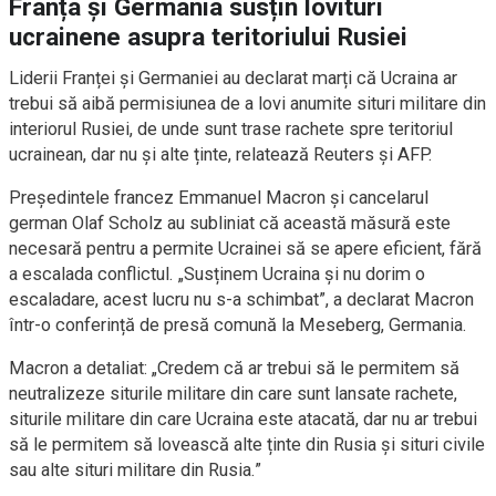
Franța și Germania susțin lovituri
ucrainene asupra teritoriului Rusiei
Liderii Franței și Germaniei au declarat marți că Ucraina ar
trebui să aibă permisiunea de a lovi anumite situri militare din
interiorul Rusiei, de unde sunt trase rachete spre teritoriul
ucrainean, dar nu și alte ținte, relatează Reuters și AFP.
Președintele francez Emmanuel Macron și cancelarul
german Olaf Scholz au subliniat că această măsură este
necesară pentru a permite Ucrainei să se apere eficient, fără
a escalada conflictul. „Susținem Ucraina și nu dorim o
escaladare, acest lucru nu s-a schimbat”, a declarat Macron
într-o conferință de presă comună la Meseberg, Germania.
Macron a detaliat: „Credem că ar trebui să le permitem să
neutralizeze siturile militare din care sunt lansate rachete,
siturile militare din care Ucraina este atacată, dar nu ar trebui
să le permitem să lovească alte ținte din Rusia și situri civile
sau alte situri militare din Rusia.”