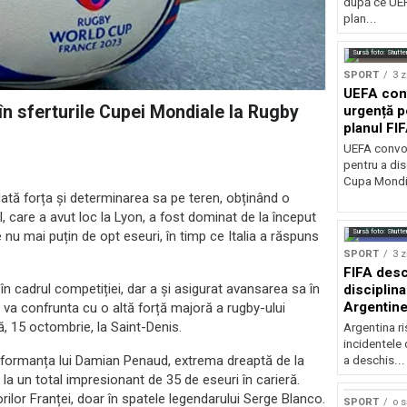
după ce UEF
plan...
Sursă foto: Shutte
SPORT
3 z
UEFA con
 în sferturile Cupei Mondiale la Rugby
urgență p
planul FI
Mondială
UEFA convoa
pentru a dis
Cupa Mondia
ată forța și determinarea sa pe teren, obținând o
ul, care a avut loc la Lyon, a fost dominat de la început
Sursă foto: Shutte
 nu mai puțin de opt eseuri, în timp ce Italia a răspuns
SPORT
3 z
FIFA desc
în cadrul competiției, dar a și asigurat avansarea sa în
disciplina
Argentine
e va confrunta cu o altă forță majoră a rugby-ului
la finala 
 15 octombrie, la Saint-Denis.
Argentina r
incidentele 
erformanța lui Damian Penaud, extrema dreaptă de la
a deschis...
a un total impresionant de 35 de eseuri în carieră.
rilor Franței, doar în spatele legendarului Serge Blanco.
SPORT
o 