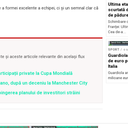
Ultima eta
e a formei excelente a echipei, ci și un semnal clar că
scurtată 
de pădur
Schimbare d
Franței: Ult
Cea de-a...
Sursă foto: Shutte
SPORT
o 
Guardiola
 și aceste articole relevante din același flux
de euro p
Italia
Guardiola ar
articipații private la Cupa Mondială
milioane eur
ilano, după un deceniu la Manchester City
ingerea planului de investitori străini
Sursă foto: Shutterstock