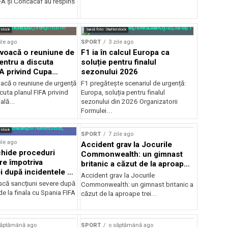
A şi Concacaf au respins
rstock
Sursă foto: Shutterstock
ile ago
SPORT
3 zile ago
voacă o reuniune de
F1 ia în calcul Europa ca
entru a discuta
soluție pentru finalul
FA privind Cupa
sezonului 2026
că o reuniune de urgență
F1 pregătește scenariul de urgență:
cuta planul FIFA privind
Europa, soluția pentru finalul
lă...
sezonului din 2026 Organizatorii
Formulei...
rstock
SPORT
7 zile ago
ile ago
Accident grav la Jocurile
hide proceduri
Commonwealth: un gimnast
re împotriva
britanic a căzut de la aproape
i după incidentele de
trei metri
Accident grav la Jocurile
cu Spania
iscă sancțiuni severe după
Commonwealth: un gimnast britanic a
de la finala cu Spania FIFA
căzut de la aproape trei...
săptămână ago
SPORT
o săptămână ago