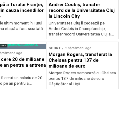
pă a Turului Franței,
Andrei Coubiș, transfer
din cauza incendiilor
record de la Universitatea Cluj
e
la Lincoln City
e ultim moment în Turul
Universitatea Cluj îl cedează pe
ima etapă a fost scurtată
Andrei Coubiș în Championship,
transfer record Universitatea Cluj a...
rstock
SPORT
2 săptămâni ago
săptămână ago
Morgan Rogers, transferat la
 cere 20 de milioane
Chelsea pentru 137 de
e an pentru a antrena
milioane de euro
Morgan Rogers semnează cu Chelsea
 fi cerut un salariu de 20
pentru 137 de milioane de euro
o pe an pentru a...
Câștigător al Ligii...