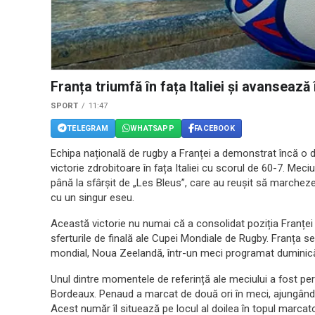
Franța triumfă în fața Italiei și avansează
SPORT
11:47
TELEGRAM
WHATSAPP
FACEBOOK
Echipa națională de rugby a Franței a demonstrat încă o d
victorie zdrobitoare în fața Italiei cu scorul de 60-7. Meci
până la sfârșit de „Les Bleus”, care au reușit să marcheze
cu un singur eseu.
Această victorie nu numai că a consolidat poziția Franței 
sferturile de finală ale Cupei Mondiale de Rugby. Franța s
mondial, Noua Zeelandă, într-un meci programat duminică,
Unul dintre momentele de referință ale meciului a fost p
Bordeaux. Penaud a marcat de două ori în meci, ajungând l
Acest număr îl situează pe locul al doilea în topul marcato