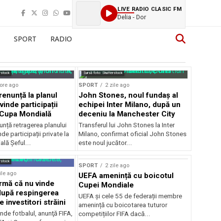
LIVE RADIO CLASIC FM
Delia - Dor
SPORT
RADIO
rstock
Sursă foto: Shutterstock
ore ago
SPORT
2 zile ago
renunță la planul
John Stones, noul fundaș al
vinde participații
echipei Inter Milano, după un
a Cupa Mondială
deceniu la Manchester City
unță retragerea planului
Transferul lui John Stones la Inter
de participații private la
Milano, confirmat oficial John Stones
lă Șeful...
este noul jucător...
rstock
SPORT
2 zile ago
ile ago
UEFA amenință cu boicotul
irmă că nu vinde
Cupei Mondiale
 după respingerea
UEFA și cele 55 de federații membre
e investitori străini
amenință cu boicotarea tuturor
nde fotbalul, anunţă FIFA,
competițiilor FIFA dacă...