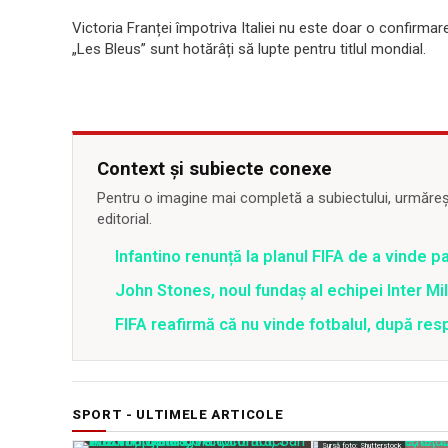
Victoria Franței împotriva Italiei nu este doar o confirmar
„Les Bleus” sunt hotărâți să lupte pentru titlul mondial.
Context și subiecte conexe
Pentru o imagine mai completă a subiectului, urmărește
editorial.
Infantino renunță la planul FIFA de a vinde p
John Stones, noul fundaș al echipei Inter M
FIFA reafirmă că nu vinde fotbalul, după resp
SPORT - ULTIMELE ARTICOLE
Sursă foto: Shutterstock