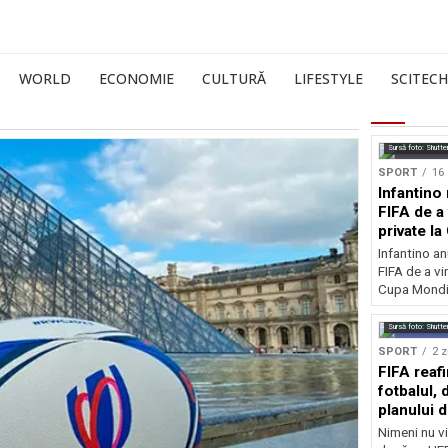
WORLD
ECONOMIE
CULTURĂ
LIFESTYLE
SCITECH
Sursă foto: Shutte
SPORT
16 
Infantino 
FIFA de a 
private l
Infantino an
FIFA de a vin
Cupa Mondia
Sursă foto: Shutte
SPORT
2 z
FIFA reaf
fotbalul,
planului d
Nimeni nu vi