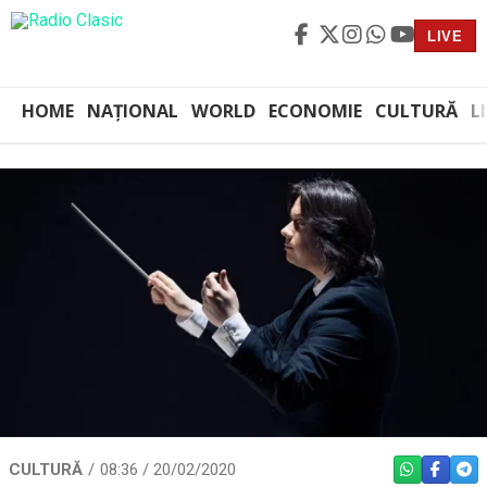
LIVE
HOME
NAȚIONAL
WORLD
ECONOMIE
CULTURĂ
L
CULTURĂ
08:36 / 20/02/2020
WHATSAPP
FACEBO
TEL