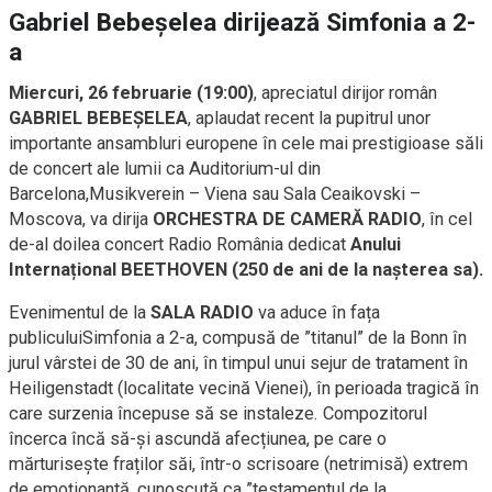
Gabriel Bebeșelea dirijează Simfonia a 2-
a
Miercuri, 26 februarie (19:00)
, apreciatul dirijor român
GABRIEL BEBEȘELEA
, aplaudat recent la pupitrul unor
importante ansambluri europene în cele mai prestigioase săli
de concert ale lumii ca Auditorium-ul din
Barcelona,Musikverein – Viena sau Sala Ceaikovski –
Moscova, va dirija
ORCHESTRA DE CAMERĂ RADIO
, în cel
de-al doilea concert Radio România dedicat
Anului
Internațional BEETHOVEN (250 de ani de la nașterea sa).
Evenimentul de la
SALA RADIO
va aduce în fața
publiculuiSimfonia a 2-a, compusă de ”titanul” de la Bonn în
jurul vârstei de 30 de ani, în timpul unui sejur de tratament în
Heiligenstadt (localitate vecină Vienei), în perioada tragică în
care surzenia începuse să se instaleze. Compozitorul
încerca încă să-și ascundă afecțiunea, pe care o
mărturisește fraților săi, într-o scrisoare (netrimisă) extrem
de emoționantă, cunoscută ca ”testamentul de la