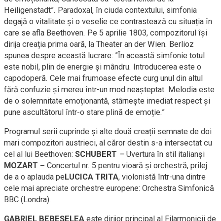
Heiligenstadt”. Paradoxal, în ciuda contextului, simfonia
degajă o vitalitate și o veselie ce contrastează cu situația în
care se afla Beethoven. Pe 5 aprilie 1803, compozitorul își
dirija creația prima oară, la Theater an der Wien. Berlioz
spunea despre această lucrare: ”În această simfonie totul
este nobil, plin de energie și mândru. Introducerea este o
capodoperă. Cele mai frumoase efecte curg unul din altul
fără confuzie și mereu într-un mod neașteptat. Melodia este
de o solemnitate emoționantă, stârnește imediat respect și
pune ascultătorul într-o stare plină de emoție.”
Programul serii cuprinde și alte două creații semnate de doi
mari compozitori austrieci, al căror destin s-a intersectat cu
cel al lui Beethoven:
SCHUBERT
–
Uvertura în stil italianși
MOZART –
Concertul nr. 5 pentru vioară și orchestră, prilej
de a o aplauda pe
LUCICA TRITA
, violonistă într-una dintre
cele mai apreciate orchestre europene: Orchestra Simfonică
BBC (Londra).
GABRIEL BEBEȘELEA
este dirijor principal al Filarmonicii de