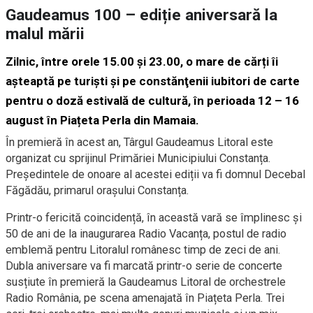
Gaudeamus 100 – ediție aniversară la
malul mării
Zilnic, între orele 15.00 şi 23.00, o mare de cărți îi
așteaptă pe turişti şi pe constănţenii iubitori de carte
pentru o doză estivală de cultură, în perioada
12 – 16
august
în
Piațeta Perla din Mamaia
.
În premieră în acest an, Târgul Gaudeamus Litoral este
organizat cu sprijinul Primăriei Municipiului Constanța.
Președintele de onoare al acestei ediții va fi domnul Decebal
Făgădău, primarul orașului Constanța.
Printr-o fericită coincidență, în această vară se împlinesc și
50 de ani de la inaugurarea Radio Vacanța, postul de radio
emblemă pentru Litoralul românesc timp de zeci de ani.
Dubla aniversare va fi marcată printr-o serie de concerte
susțiute în premieră la Gaudeamus Litoral de orchestrele
Radio România, pe scena amenajată în Piațeta Perla. Trei