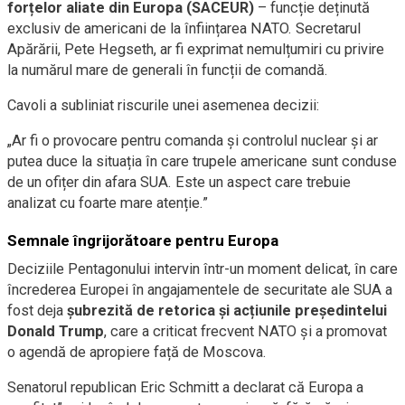
forțelor aliate din Europa (SACEUR)
– funcție deținută
exclusiv de americani de la înființarea NATO. Secretarul
Apărării, Pete Hegseth, ar fi exprimat nemulțumiri cu privire
la numărul mare de generali în funcții de comandă.
Cavoli a subliniat riscurile unei asemenea decizii:
„Ar fi o provocare pentru comanda și controlul nuclear și ar
putea duce la situația în care trupele americane sunt conduse
de un ofițer din afara SUA. Este un aspect care trebuie
analizat cu foarte mare atenție.”
Semnale îngrijorătoare pentru Europa
Deciziile Pentagonului intervin într-un moment delicat, în care
încrederea Europei în angajamentele de securitate ale SUA a
fost deja
șubrezită de retorica și acțiunile președintelui
Donald Trump
, care a criticat frecvent NATO și a promovat
o agendă de apropiere față de Moscova.
Senatorul republican Eric Schmitt a declarat că Europa a