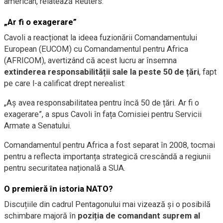
american, relatează Reuters.
„Ar fi o exagerare”
Cavoli a reacționat la ideea fuzionării Comandamentului
European (EUCOM) cu Comandamentul pentru Africa
(AFRICOM), avertizând că acest lucru ar însemna
extinderea responsabilității sale la peste 50 de țări
, fapt
pe care l-a calificat drept nerealist:
„Aș avea responsabilitatea pentru încă 50 de țări. Ar fi o
exagerare”, a spus Cavoli în fața Comisiei pentru Servicii
Armate a Senatului.
Comandamentul pentru Africa a fost separat în 2008, tocmai
pentru a reflecta importanța strategică crescândă a regiunii
pentru securitatea națională a SUA.
O premieră în istoria NATO?
Discuțiile din cadrul Pentagonului mai vizează și o posibilă
schimbare majoră în
poziția de comandant suprem al