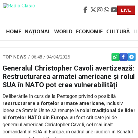
LIVE
HOME
NAȚIONAL
WORLD
ECONOMIE
CULTURĂ
L
TOP NEWS
06:48 / 04/04/2025
WHATSAPP
FACEBO
TEL
Generalul Christopher Cavoli avertizează:
Restructurarea armatei americane și rolul
SUA în NATO pot crea vulnerabilități
Deliberările în curs de la Pentagon privind o posibilă
restructurare a forțelor armate americane
, inclusiv
ideea ca Statele Unite să renunțe la
rolul tradițional de lider
al forțelor NATO din Europa
, au fost criticate joi de
generalul american Christopher Cavoli, cel mai înalt
comandant al SUA în Europa, în cadrul unei audieri în Senatul