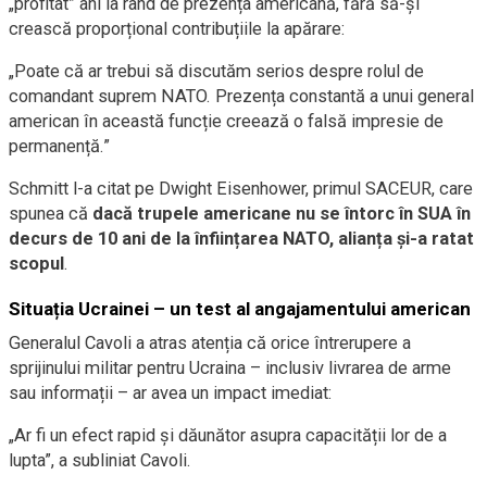
„profitat” ani la rând de prezența americană, fără să-și
crească proporțional contribuțiile la apărare:
„Poate că ar trebui să discutăm serios despre rolul de
comandant suprem NATO. Prezența constantă a unui general
american în această funcție creează o falsă impresie de
permanență.”
Schmitt l-a citat pe Dwight Eisenhower, primul SACEUR, care
spunea că
dacă trupele americane nu se întorc în SUA în
decurs de 10 ani de la înființarea NATO, alianța și-a ratat
scopul
.
Situația Ucrainei – un test al angajamentului american
Generalul Cavoli a atras atenția că orice întrerupere a
sprijinului militar pentru Ucraina – inclusiv livrarea de arme
sau informații – ar avea un impact imediat:
„Ar fi un efect rapid și dăunător asupra capacității lor de a
lupta”, a subliniat Cavoli.