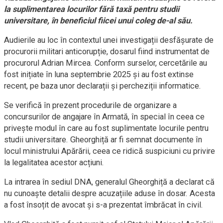
la suplimentarea locurilor fără taxă pentru studii
universitare, în beneficiul fiicei unui coleg de-al său.
Audierile au loc în contextul unei investigații desfășurate de
procurorii militari anticorupție, dosarul fiind instrumentat de
procurorul Adrian Mircea. Conform surselor, cercetările au
fost inițiate în luna septembrie 2025 și au fost extinse
recent, pe baza unor declarații și percheziții informatice.
Se verifică în prezent procedurile de organizare a
concursurilor de angajare în Armată, în special în ceea ce
privește modul în care au fost suplimentate locurile pentru
studii universitare. Gheorghiță ar fi semnat documente în
locul ministrului Apărării, ceea ce ridică suspiciuni cu privire
la legalitatea acestor acțiuni.
La intrarea în sediul DNA, generalul Gheorghiță a declarat că
nu cunoaște detalii despre acuzațiile aduse în dosar. Acesta
a fost însoțit de avocat și s-a prezentat îmbrăcat în civil.