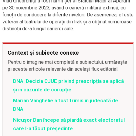
Vlad Gheorghiță a fost numit șef al Statului Major al Apărării
pe 30 noiembrie 2023, având o carieră militară extinsă, cu
funcții de conducere la diferite niveluri. De asemenea, el este
veteran al teatrului de operații din Irak și a obținut numeroase
distincții de-a lungul carierei sale.
Context și subiecte conexe
Pentru o imagine mai completă a subiectului, urmărește
și aceste articole relevante din același flux editorial.
DNA: Decizia CJUE privind prescripția se aplică
și în cazurile de corupție
Marian Vanghelie a fost trimis în judecată de
DNA
Nicușor Dan începe să piardă exact electoratul
care l-a făcut președinte