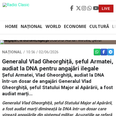
LIVE
HOME
NAȚIONAL
WORLD
ECONOMIE
CULTURĂ
L
NAȚIONAL
10:56 / 02/06/2026
WHATSAPP
FACEBO
TEL
Generalul Vlad Gheorghiță, șeful Armatei,
audiat la DNA pentru angajări ilegale
Șeful Armatei, Vlad Gheorghiță, audiat la DNA
într-un dosar de angajări Generalul Vlad
Gheorghiță, șeful Statului Major al Apărării, a fost
audiat marți...
Generalul Vlad Gheorghiță, șeful Statului Major al Apărării,
a fost audiat marți dimineață la DNA într-un dosar care
vizează angajările din sistemul militar. Acuzațiile se referă