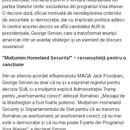
partea Statelor Unite: excluderea din programul Visa Waiver.
O decizie dură, oficial motivată de neîndeplinirea criteriilor
de securitate și democrație, dar cu implicații politice adânci.
În centrul acestei decizii se află candidatul AUR la
prezidențiale, George Simion, care a transformat anunțul
american într-un avantaj strategic și un element de discurs
suveranist.
”Mulțumim Homeland Security!” – recunoștință pentru o
sancțiune
Într-un interviu acordat influencerului MAGA Jack Posobiec,
George Simion nu doar că nu și-a exprimat regretul pentru
decizia SUA, ci a mulțumit explicit Administrației Trump
pentru „avertismentul corect” adresat României. „Mesajul de
la Washington a fost foarte puternic. Mulțumim Homeland
Security și Departamentului de Stat pentru că au transmis
României un avertisment, un avertisment corect, că nu mai
este o democrație și că nu mai poate fi parte din Programul
Visa Waiver”, a declarat Simion.