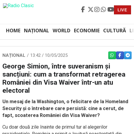
LIVE
HOME
NAȚIONAL
WORLD
ECONOMIE
CULTURĂ
L
NAȚIONAL
13:42 / 10/05/2025
WHATSAPP
FACEBO
TEL
George Simion, între suveranism și
sancțiuni: cum a transformat retragerea
României din Visa Waiver într-un atu
electoral
Un mesaj de la Washington, o felicitare de la Homeland
Security și o întrebare care persistă: cine a cerut, de
fapt, scoaterea României din Visa Waiver?
Cu doar două zile înainte de primul tur al alegerilor
prezidențiale, România a primit o lovitură neașteptată din