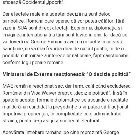
sfidează Occidentul „ipocrit”.
Dar efectele reale ale acestei decizii nu sunt deloc
simbolice. Românii care sperau că vor putea călători fără
vize în SUA sunt direct afectați. Economia, diplomația și
imaginea internațională a țării sunt lovite în plin. Iar dacă se
va dovedi că George Simion a avut un rol activ în această
sancțiune, nu va mai fi vorba doar de calcul politic, ci de o
posibilă subminare a intereselor naționale, fapt sancționabil
conform legii penale române.
Ministerul de Externe reacționează: ”O decizie politică”
MAE român a reacționat sec, dar ferm, calificând excluderea
României din Visa Waiver drept o „decizie politică”. Însă în
spatele acestei formule diplomatice se ascunde o realitate
mai dură: un candidat la președinție s-ar putea să fi acționat
împotriva propriei țări, în complicitate cu o administrație
străină, pentru a-și asigura succesul electoral.
Adevărata întrebare rămâne: pe cine reprezintă George