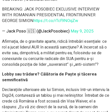
BREAKING: JACK POSOBIEC EXCLUSIVE INTERVIEW
WITH ROMANIAN PRESIDENTIAL FRONTRUNNER
GEORGE SIMION
https://t.co/rTcf9NOqZw
— Jack Poso 🇺🇸 (@JackPosobiec)
May 9, 2025
Afirmația, de o gravitate aparte, ridică întrebări esențiale: ce
rol a jucat liderul AUR în această sancțiune? A încercat să o
evite sau, dimpotrivă, a militat pentru ea, folosindu-se de
conexiunile cu cercurile radicale din SUA pentru a-și
consolida poziția de lider „suveranist” și „anti-sistem”?
Lobby sau trădare? Călătoria de Paște și tăcerea
semnificativă
Declarațiile ulterioare ale lui Simion, inclusiv într-un interviu la
Digi24, conturează un tablou și mai neliniștitor. Întrebat de ce
crede că România a fost scoasă din Visa Waiver, el a
răspuns: „Eu vă zic direct de la sursă, de la oameni din