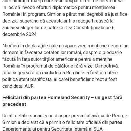
administrația Trump care s-au ocupat direct de acest dosar.”
În loc să invoce eforturi diplomatice pentru menținerea
României în program, Simion a părut mai degrabă să justifice
decizia, sugerând că aceasta ar fi o reacție firească la
anularea alegerilor de către Curtea Constituțională pe 6
decembrie 2024.
Nicăieri în declarațiile sale nu apare vreo mențiune despre un
demers în favoarea cetățenilor români, despre o pledoarie
făcută în fața autorităților americane pentru a menține
România în programul de călătorie fără vize. Dimpotrivă,
totul sugerează că excluderea României a fost o mutare
politică atent planificată, al cărei beneficiar direct a fost
candidatul AUR.
Felicitări din partea Homeland Security – un gest fără
precedent
Un alt detaliu șocant vine dinspre presa italiană, unde George
Simion a declarat că a primit o felicitare oficială din partea
Departamentului pentru Securitate Internă al SUA –